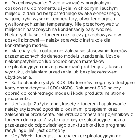
Przechowywanie: Przechowywać w oryginalnym
opakowaniu do momentu użycia, w chłodnym i suchym
miejscu, z dala od bezpośredniego światła słonecznego,
wilgoci, pyłu, wysokiej temperatury, otwartego ognia i
gwałtownych zmian temperatury. Nie przechowywać w
miejscach narażonych na kondensację pary wodnej.
Niektórych kaset z tonerem nie należy przechowywać w
pozycji pionowej — należy sprawdzić instrukcję dla
konkretnego modelu.
Materiały eksploatacyjne: Zaleca się stosowanie tonerów
przeznaczonych do danego modelu urządzenia. Użycie
niekompatybilnych lub podrobionych materiałów
eksploatacyjnych może powodować problemy z jakością
wydruku, działaniem urządzenia lub bezpieczeństwem
użytkowania.
Karta charakterystyki SDS: Dla tonerów mogą być dostępne
karty charakterystyki SDS/MSDS. Dokument SDS należy
dobrać do konkretnego modelu i kodu produktu na stronie
producenta.
Utylizacja: Zużyty toner, kasetę z tonerem i opakowanie
należy utylizować zgodnie z lokalnymi przepisami oraz
zaleceniami producenta. Nie wrzucać tonera ani pojemników z
tonerem do ognia. Zużyte materiały eksploatacyjne można
przekazać do odpowiedniego punktu zbiórki lub programu
recyklingu, jeśli jest dostępny.
CE / WEEE: Toner jest materiałem eksploatacyjnym do