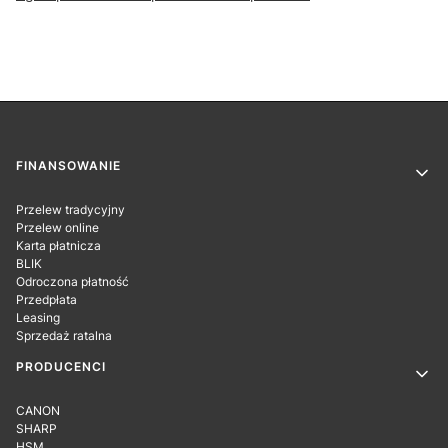
Linki w stopce
FINANSOWANIE
Przelew tradycyjny
Przelew online
Karta płatnicza
BLIK
Odroczona płatność
Przedpłata
Leasing
Sprzedaż ratalna
PRODUCENCI
CANON
SHARP
HSM