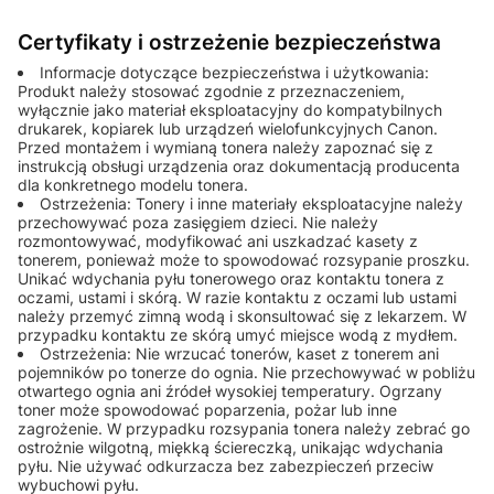
Certyfikaty i ostrzeżenie bezpieczeństwa
Informacje dotyczące bezpieczeństwa i użytkowania:
Produkt należy stosować zgodnie z przeznaczeniem,
wyłącznie jako materiał eksploatacyjny do kompatybilnych
drukarek, kopiarek lub urządzeń wielofunkcyjnych Canon.
Przed montażem i wymianą tonera należy zapoznać się z
instrukcją obsługi urządzenia oraz dokumentacją producenta
dla konkretnego modelu tonera.
Ostrzeżenia: Tonery i inne materiały eksploatacyjne należy
przechowywać poza zasięgiem dzieci. Nie należy
rozmontowywać, modyfikować ani uszkadzać kasety z
tonerem, ponieważ może to spowodować rozsypanie proszku.
Unikać wdychania pyłu tonerowego oraz kontaktu tonera z
oczami, ustami i skórą. W razie kontaktu z oczami lub ustami
należy przemyć zimną wodą i skonsultować się z lekarzem. W
przypadku kontaktu ze skórą umyć miejsce wodą z mydłem.
Ostrzeżenia: Nie wrzucać tonerów, kaset z tonerem ani
pojemników po tonerze do ognia. Nie przechowywać w pobliżu
otwartego ognia ani źródeł wysokiej temperatury. Ogrzany
toner może spowodować poparzenia, pożar lub inne
zagrożenie. W przypadku rozsypania tonera należy zebrać go
ostrożnie wilgotną, miękką ściereczką, unikając wdychania
pyłu. Nie używać odkurzacza bez zabezpieczeń przeciw
wybuchowi pyłu.