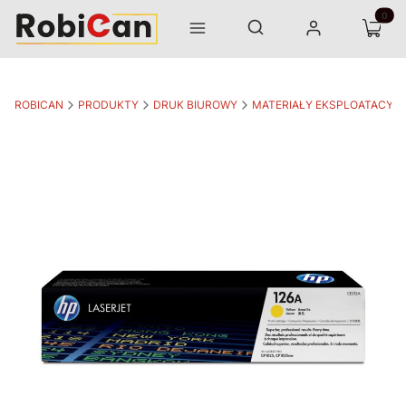
Otwórz wyszukiwarkę
Produk
Szukaj
Menu
Zaloguj się
Koszyk
ROBICAN
PRODUKTY
DRUK BIUROWY
MATERIAŁY EKSPLOATACYJ