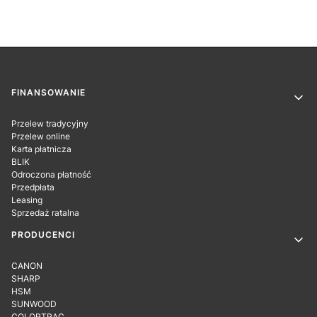
Linki w stopce
FINANSOWANIE
Przelew tradycyjny
Przelew online
Karta płatnicza
BLIK
Odroczona płatność
Przedpłata
Leasing
Sprzedaż ratalna
PRODUCENCI
CANON
SHARP
HSM
SUNWOOD
COLORTRAC