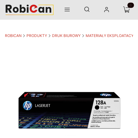
Otwórz wyszukiwarkę
Produk
Szukaj
Menu
Zaloguj się
Koszyk
ROBICAN
PRODUKTY
DRUK BIUROWY
MATERIAŁY EKSPLOATACYJ