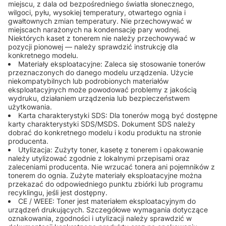
miejscu, z dala od bezpośredniego światła słonecznego,
wilgoci, pyłu, wysokiej temperatury, otwartego ognia i
gwałtownych zmian temperatury. Nie przechowywać w
miejscach narażonych na kondensację pary wodnej.
Niektórych kaset z tonerem nie należy przechowywać w
pozycji pionowej — należy sprawdzić instrukcję dla
konkretnego modelu.
Materiały eksploatacyjne: Zaleca się stosowanie tonerów
przeznaczonych do danego modelu urządzenia. Użycie
niekompatybilnych lub podrobionych materiałów
eksploatacyjnych może powodować problemy z jakością
wydruku, działaniem urządzenia lub bezpieczeństwem
użytkowania.
Karta charakterystyki SDS: Dla tonerów mogą być dostępne
karty charakterystyki SDS/MSDS. Dokument SDS należy
dobrać do konkretnego modelu i kodu produktu na stronie
producenta.
Utylizacja: Zużyty toner, kasetę z tonerem i opakowanie
należy utylizować zgodnie z lokalnymi przepisami oraz
zaleceniami producenta. Nie wrzucać tonera ani pojemników z
tonerem do ognia. Zużyte materiały eksploatacyjne można
przekazać do odpowiedniego punktu zbiórki lub programu
recyklingu, jeśli jest dostępny.
CE / WEEE: Toner jest materiałem eksploatacyjnym do
urządzeń drukujących. Szczegółowe wymagania dotyczące
oznakowania, zgodności i utylizacji należy sprawdzić w