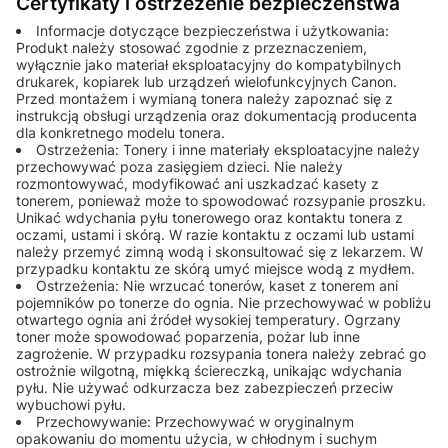
Certyfikaty i ostrzeżenie bezpieczeństwa
Informacje dotyczące bezpieczeństwa i użytkowania:
Produkt należy stosować zgodnie z przeznaczeniem,
wyłącznie jako materiał eksploatacyjny do kompatybilnych
drukarek, kopiarek lub urządzeń wielofunkcyjnych Canon.
Przed montażem i wymianą tonera należy zapoznać się z
instrukcją obsługi urządzenia oraz dokumentacją producenta
dla konkretnego modelu tonera.
Ostrzeżenia: Tonery i inne materiały eksploatacyjne należy
przechowywać poza zasięgiem dzieci. Nie należy
rozmontowywać, modyfikować ani uszkadzać kasety z
tonerem, ponieważ może to spowodować rozsypanie proszku.
Unikać wdychania pyłu tonerowego oraz kontaktu tonera z
oczami, ustami i skórą. W razie kontaktu z oczami lub ustami
należy przemyć zimną wodą i skonsultować się z lekarzem. W
przypadku kontaktu ze skórą umyć miejsce wodą z mydłem.
Ostrzeżenia: Nie wrzucać tonerów, kaset z tonerem ani
pojemników po tonerze do ognia. Nie przechowywać w pobliżu
otwartego ognia ani źródeł wysokiej temperatury. Ogrzany
toner może spowodować poparzenia, pożar lub inne
zagrożenie. W przypadku rozsypania tonera należy zebrać go
ostrożnie wilgotną, miękką ściereczką, unikając wdychania
pyłu. Nie używać odkurzacza bez zabezpieczeń przeciw
wybuchowi pyłu.
Przechowywanie: Przechowywać w oryginalnym
opakowaniu do momentu użycia, w chłodnym i suchym