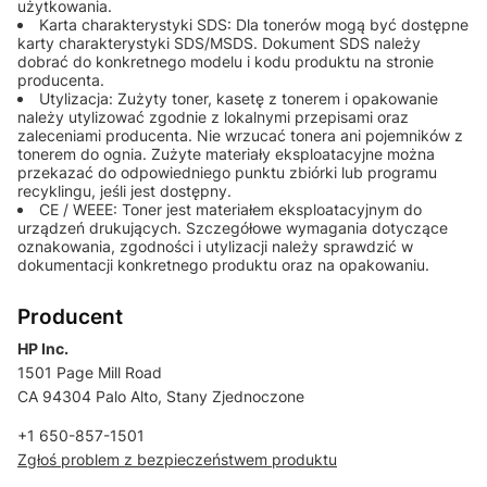
użytkowania.
Karta charakterystyki SDS: Dla tonerów mogą być dostępne
karty charakterystyki SDS/MSDS. Dokument SDS należy
dobrać do konkretnego modelu i kodu produktu na stronie
producenta.
Utylizacja: Zużyty toner, kasetę z tonerem i opakowanie
należy utylizować zgodnie z lokalnymi przepisami oraz
zaleceniami producenta. Nie wrzucać tonera ani pojemników z
tonerem do ognia. Zużyte materiały eksploatacyjne można
przekazać do odpowiedniego punktu zbiórki lub programu
recyklingu, jeśli jest dostępny.
CE / WEEE: Toner jest materiałem eksploatacyjnym do
urządzeń drukujących. Szczegółowe wymagania dotyczące
oznakowania, zgodności i utylizacji należy sprawdzić w
dokumentacji konkretnego produktu oraz na opakowaniu.
Producent
HP Inc.
1501 Page Mill Road
CA 94304 Palo Alto, Stany Zjednoczone
+1 650-857-1501
Zgłoś problem z bezpieczeństwem produktu