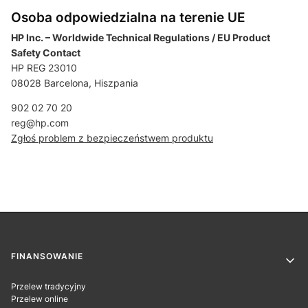
Osoba odpowiedzialna na terenie UE
HP Inc. – Worldwide Technical Regulations / EU Product
Safety Contact
HP REG 23010
08028 Barcelona, Hiszpania
902 02 70 20
reg@hp.com
Zgłoś problem z bezpieczeństwem produktu
Linki w stopce
FINANSOWANIE
Przelew tradycyjny
Przelew online