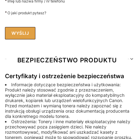
*
Imię lub nazwa firmy / nr telefonu
*
O jaki produkt pytasz?
WYŚLIJ
BEZPIECZEŃSTWO PRODUKTU
Certyfikaty i ostrzeżenie bezpieczeństwa
Informacje dotyczące bezpieczeństwa i użytkowania:
Produkt należy stosować zgodnie z przeznaczeniem,
wyłącznie jako materiał eksploatacyjny do kompatybilnych
drukarek, kopiarek lub urządzeń wielofunkcyjnych Canon.
Przed montażem i wymianą tonera należy zapoznać się z
instrukcją obsługi urządzenia oraz dokumentacją producenta
dla konkretnego modelu tonera.
Ostrzeżenia: Tonery i inne materiały eksploatacyjne należy
przechowywać poza zasięgiem dzieci. Nie należy
rozmontowywać, modyfikować ani uszkadzać kasety z
tonerem, ponieważ może to spowodować rozsypanie proszku.