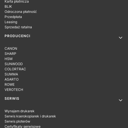
Karta płatnicza
BLIK
Odroczona płatność
Przedpłata
Leasing
Sprzedaż ratalna
PRODUCENCI
CANON
SHARP
HSM
SUNWOOD
COLORTRAC
SUMMA
ASARTO
ROWE
VEROTECH
SERWIS
Wynajem drukarek
Serwis kserokopiarek i drukarek
Serwis ploterów
Certyfikaty serwisowe