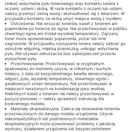
Unikać wdychania pyłu tonerowego oraz kontaktu tonera z
oczami, ustami i skórą. W razie kontaktu z oczami lub ustami
należy przemyć zimną wodą i skonsultować się z lekarzem. W
przypadku kontaktu ze skórą umyć miejsce wodą z mydłem.
Ostrzeżenia: Nie wrzucać tonerów, kaset z tonerem ani
pojemników po tonerze do ognia. Nie przechowywać w pobliżu
otwartego ognia ani źródeł wysokiej temperatury. Ogrzany
toner może spowodować poparzenia, pożar lub inne
zagrożenie. W przypadku rozsypania tonera należy zebrać go
ostrożnie wilgotną, miękką ściereczką, unikając wdychania
pyłu. Nie używać odkurzacza bez zabezpieczeń przeciw
wybuchowi pyłu.
Przechowywanie: Przechowywać w oryginalnym
opakowaniu do momentu użycia, w chłodnym i suchym
miejscu, z dala od bezpośredniego światła słonecznego,
wilgoci, pyłu, wysokiej temperatury, otwartego ognia i
gwałtownych zmian temperatury. Nie przechowywać w
miejscach narażonych na kondensację pary wodnej.
Niektórych kaset z tonerem nie należy przechowywać w
pozycji pionowej — należy sprawdzić instrukcję dla
konkretnego modelu.
Materiały eksploatacyjne: Zaleca się stosowanie tonerów
przeznaczonych do danego modelu urządzenia. Użycie
niekompatybilnych lub podrobionych materiałów
eksploatacyjnych może powodować problemy z jakością
wydruku, działaniem urządzenia lub bezpieczeństwem