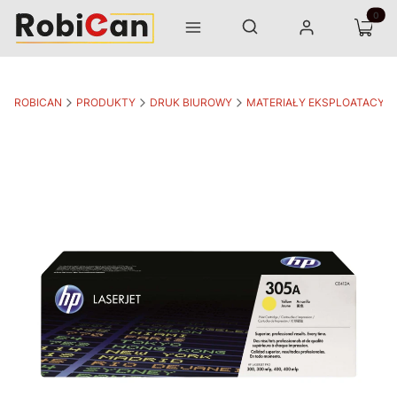
Otwórz wyszukiwarkę
Produk
Szukaj
Menu
Zaloguj się
Koszyk
ROBICAN
PRODUKTY
DRUK BIUROWY
MATERIAŁY EKSPLOATACYJ