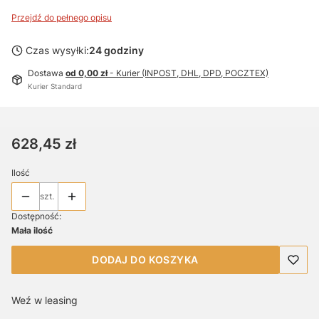
Przejdź do pełnego opisu
Czas wysyłki:
24 godziny
Dostawa
od 0,00 zł
- Kurier (INPOST, DHL, DPD, POCZTEX)
Kurier Standard
Cena
628,45 zł
Ilość
szt.
Dostępność:
Mała ilość
DODAJ DO KOSZYKA
Weź w leasing