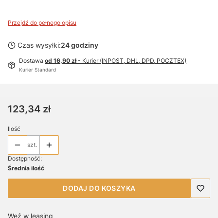
Przejdź do pełnego opisu
Czas wysyłki:
24 godziny
Dostawa
od 16,90 zł
- Kurier (INPOST, DHL, DPD, POCZTEX)
Kurier Standard
Cena
123,34 zł
Ilość
szt.
Dostępność:
Średnia ilość
DODAJ DO KOSZYKA
Weź w leasing