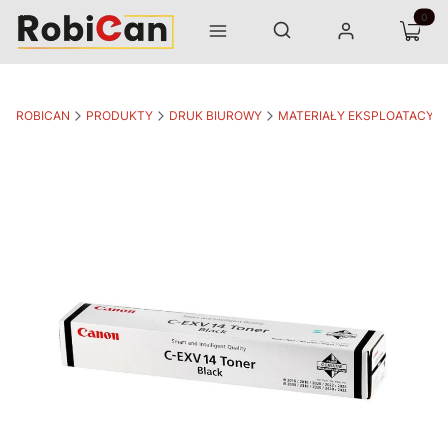
Otwórz wyszukiwarkę
Produk
Szukaj
Menu
Zaloguj się
Koszyk
ROBICAN
PRODUKTY
DRUK BIUROWY
MATERIAŁY EKSPLOATACYJ