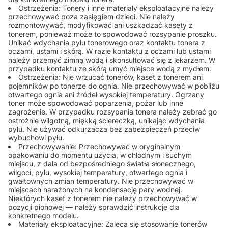
Ostrzeżenia: Tonery i inne materiały eksploatacyjne należy
przechowywać poza zasięgiem dzieci. Nie należy
rozmontowywać, modyfikować ani uszkadzać kasety z
tonerem, ponieważ może to spowodować rozsypanie proszku.
Unikać wdychania pyłu tonerowego oraz kontaktu tonera z
oczami, ustami i skórą. W razie kontaktu z oczami lub ustami
należy przemyć zimną wodą i skonsultować się z lekarzem. W
przypadku kontaktu ze skórą umyć miejsce wodą z mydłem.
Ostrzeżenia: Nie wrzucać tonerów, kaset z tonerem ani
pojemników po tonerze do ognia. Nie przechowywać w pobliżu
otwartego ognia ani źródeł wysokiej temperatury. Ogrzany
toner może spowodować poparzenia, pożar lub inne
zagrożenie. W przypadku rozsypania tonera należy zebrać go
ostrożnie wilgotną, miękką ściereczką, unikając wdychania
pyłu. Nie używać odkurzacza bez zabezpieczeń przeciw
wybuchowi pyłu.
Przechowywanie: Przechowywać w oryginalnym
opakowaniu do momentu użycia, w chłodnym i suchym
miejscu, z dala od bezpośredniego światła słonecznego,
wilgoci, pyłu, wysokiej temperatury, otwartego ognia i
gwałtownych zmian temperatury. Nie przechowywać w
miejscach narażonych na kondensację pary wodnej.
Niektórych kaset z tonerem nie należy przechowywać w
pozycji pionowej — należy sprawdzić instrukcję dla
konkretnego modelu.
Materiały eksploatacyjne: Zaleca się stosowanie tonerów