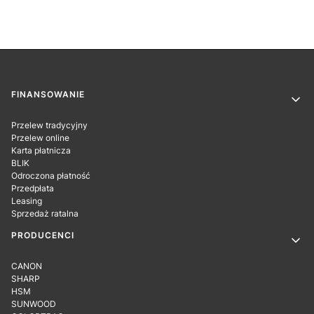
Linki w stopce
FINANSOWANIE
Przelew tradycyjny
Przelew online
Karta płatnicza
BLIK
Odroczona płatność
Przedpłata
Leasing
Sprzedaż ratalna
PRODUCENCI
CANON
SHARP
HSM
SUNWOOD