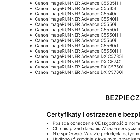
Canon imageRUNNER Advance C5535i III
Canon imageRUNNER Advance C5535II
Canon imageRUNNER Advance C5540i
Canon imageRUNNER Advance C5540i II
Canon imageRUNNER Advance C5550i
Canon imageRUNNER Advance C5550i II
Canon imageRUNNER Advance C5550i III
Canon imageRUNNER Advance C5560i
Canon imageRUNNER Advance C5560i II
Canon imageRUNNER Advance C5560i III
Canon imageRUNNER Advance DX C5735i
Canon imageRUNNER Advance DX C5740i
Canon imageRUNNER Advance DX C5750i
Canon imageRUNNER Advance DX C5760i
BEZPIEC
Certyfikaty i ostrzeżenie bez
Posiada oznaczenie CE (zgodność z norm
Chronić przed dziećmi. W razie spożycia a
Nie spożywać. W razie połknięcia natychm
Utylizować zgodnie z lokalnymi przepisa