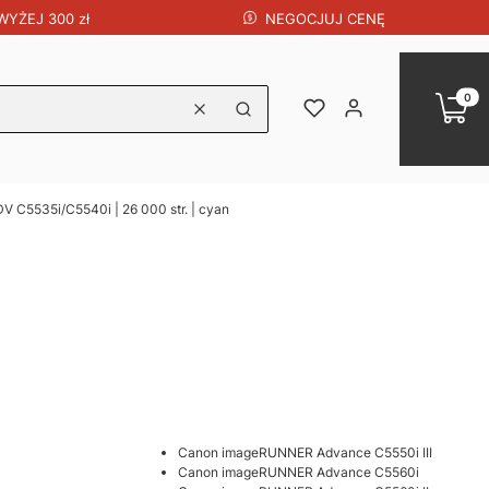
NEGOCJUJ CENĘ
YŻEJ 300 zł
Produk
Koszy
Ulubione
Zaloguj się
Wyczyść
Szukaj
 C5535i/C5540i | 26 000 str. | cyan
Canon imageRUNNER Advance C5550i III
Canon imageRUNNER Advance C5560i