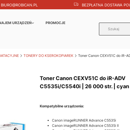
BIURO@ROBICAN.PL
BEZPŁATNA DOSTAWA POW
NAJEM URZĄDZEŃ
PROMOCJE
OATACYJNE
TONERY DO KSEROKOPIAREK
Toner Canon CEXV51C do iR-ADV
Toner Canon CEXV51C do iR-ADV
C5535i/C5540i | 26 000 str. | cyan
Kompatybilne urządzenia:
Canon imageRUNNER Advance C5535i
Canon imageRUNNER Advance C5535i II