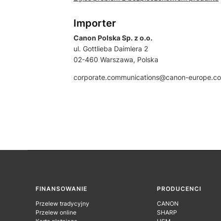
Importer
Canon Polska Sp. z o.o.
ul. Gottlieba Daimlera 2
02-460 Warszawa, Polska
corporate.communications@canon-europe.c
Linki w stopce
FINANSOWANIE
PRODUCENCI
Przelew tradycyjny
CANON
Przelew online
SHARP