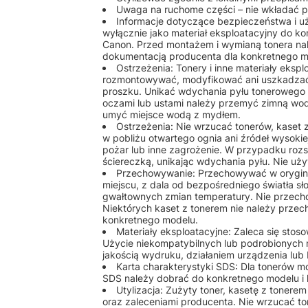
Uwaga na ruchome części – nie wkładać pa
Informacje dotyczące bezpieczeństwa i u
wyłącznie jako materiał eksploatacyjny do k
Canon. Przed montażem i wymianą tonera nale
dokumentacją producenta dla konkretnego m
Ostrzeżenia: Tonery i inne materiały eks
rozmontowywać, modyfikować ani uszkadzać
proszku. Unikać wdychania pyłu tonerowego o
oczami lub ustami należy przemyć zimną wod
umyć miejsce wodą z mydłem.
Ostrzeżenia: Nie wrzucać tonerów, kaset
w pobliżu otwartego ognia ani źródeł wysok
pożar lub inne zagrożenie. W przypadku rozs
ściereczką, unikając wdychania pyłu. Nie u
Przechowywanie: Przechowywać w orygin
miejscu, z dala od bezpośredniego światła sł
gwałtownych zmian temperatury. Nie przech
Niektórych kaset z tonerem nie należy przec
konkretnego modelu.
Materiały eksploatacyjne: Zaleca się st
Użycie niekompatybilnych lub podrobionych
jakością wydruku, działaniem urządzenia lu
Karta charakterystyki SDS: Dla tonerów 
SDS należy dobrać do konkretnego modelu i 
Utylizacja: Zużyty toner, kasetę z tonere
oraz zaleceniami producenta. Nie wrzucać to