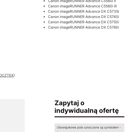
Canon imageRUNNER Advance C5560i II
Canon imageRUNNER Advance C5560i III
Canon imageRUNNER Advance DX C5735i
Canon imageRUNNER Advance DX C5740i
Canon imageRUNNER Advance DX C5750i
Canon imageRUNNER Advance DX C5760i
 POCZTEX)
Zapytaj o
indywidualną ofertę
Obowiązkowe pola oznaczone są symbolem -