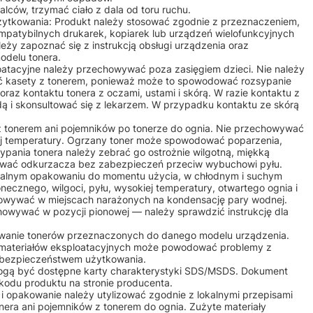
lców, trzymać ciało z dala od toru ruchu.
żytkowania: Produkt należy stosować zgodnie z przeznaczeniem,
ompatybilnych drukarek, kopiarek lub urządzeń wielofunkcyjnych
ży zapoznać się z instrukcją obsługi urządzenia oraz
odelu tonera.
ploatacyjne należy przechowywać poza zasięgiem dzieci. Nie należy
 kasety z tonerem, ponieważ może to spowodować rozsypanie
raz kontaktu tonera z oczami, ustami i skórą. W razie kontaktu z
ą i skonsultować się z lekarzem. W przypadku kontaktu ze skórą
 z tonerem ani pojemników po tonerze do ognia. Nie przechowywać
iej temperatury. Ogrzany toner może spowodować poparzenia,
ypania tonera należy zebrać go ostrożnie wilgotną, miękką
żywać odkurzacza bez zabezpieczeń przeciw wybuchowi pyłu.
alnym opakowaniu do momentu użycia, w chłodnym i suchym
onecznego, wilgoci, pyłu, wysokiej temperatury, otwartego ognia i
owywać w miejscach narażonych na kondensację pary wodnej.
howywać w pozycji pionowej — należy sprawdzić instrukcję dla
osowanie tonerów przeznaczonych do danego modelu urządzenia.
 materiałów eksploatacyjnych może powodować problemy z
b bezpieczeństwem użytkowania.
mogą być dostępne karty charakterystyki SDS/MSDS. Dokument
kodu produktu na stronie producenta.
m i opakowanie należy utylizować zgodnie z lokalnymi przepisami
nera ani pojemników z tonerem do ognia. Zużyte materiały