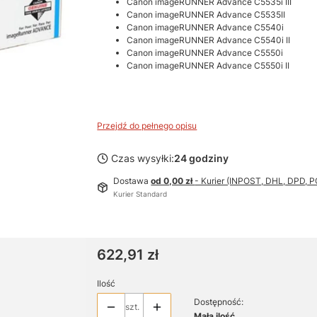
Canon imageRUNNER Advance C5535i III
Canon imageRUNNER Advance C5535II
Canon imageRUNNER Advance C5540i
Canon imageRUNNER Advance C5540i II
Canon imageRUNNER Advance C5550i
Canon imageRUNNER Advance C5550i II
Przejdź do pełnego opisu
Czas wysyłki:
24 godziny
Dostawa
od 0,00 zł
- Kurier (INPOST, DHL, DPD,
Kurier Standard
Cena
622,91 zł
Ilość
Dostępność:
szt.
Mała ilość