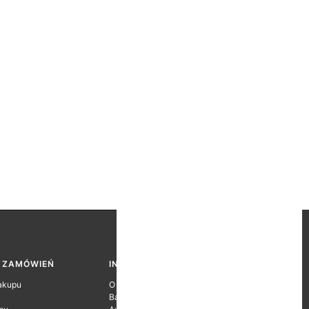
A ZAMÓWIEŃ
INFORMACJE O FIRMIE
akupu
O firmie
Baza wiedzy