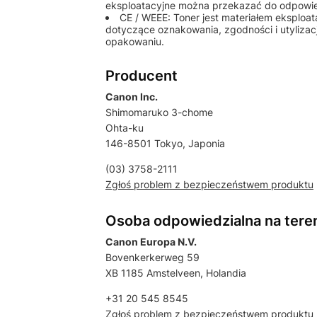
eksploatacyjne można przekazać do odpowiedn
CE / WEEE: Toner jest materiałem eksplo
dotyczące oznakowania, zgodności i utylizac
opakowaniu.
Producent
Canon Inc.
Shimomaruko 3-chome
Ohta-ku
146-8501 Tokyo, Japonia
(03) 3758-2111
Zgłoś problem z bezpieczeństwem produktu
Osoba odpowiedzialna na tere
Canon Europa N.V.
Bovenkerkerweg 59
XB 1185 Amstelveen, Holandia
+31 20 545 8545
Zgłoś problem z bezpieczeństwem produktu