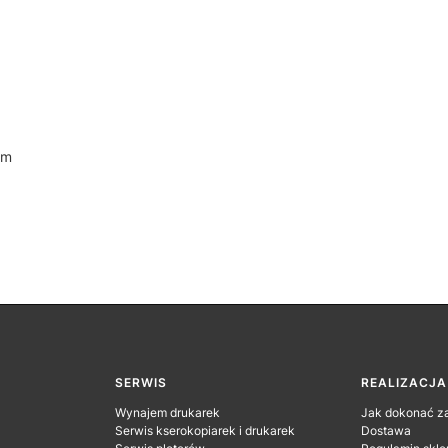
om
SERWIS
REALIZACJ
Wynajem drukarek
Jak dokonać z
Serwis kserokopiarek i drukarek
Dostawa