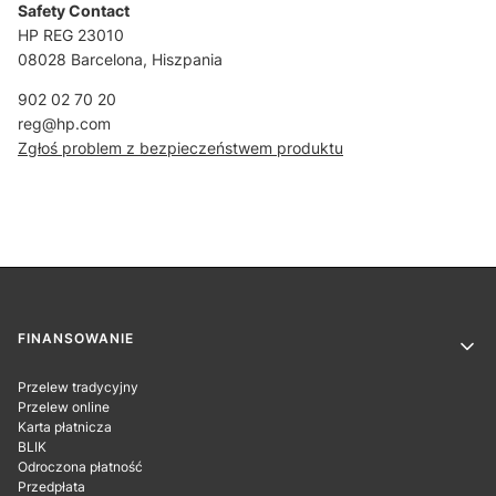
Safety Contact
HP REG 23010
08028 Barcelona, Hiszpania
902 02 70 20
reg@hp.com
Zgłoś problem z bezpieczeństwem produktu
Linki w stopce
FINANSOWANIE
Przelew tradycyjny
Przelew online
Karta płatnicza
BLIK
Odroczona płatność
Przedpłata