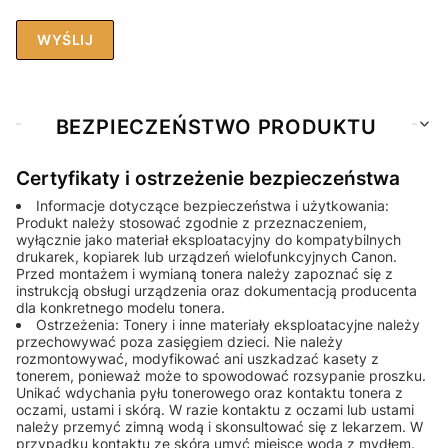
WYŚLIJ
BEZPIECZEŃSTWO PRODUKTU
Certyfikaty i ostrzeżenie bezpieczeństwa
Informacje dotyczące bezpieczeństwa i użytkowania:
Produkt należy stosować zgodnie z przeznaczeniem,
wyłącznie jako materiał eksploatacyjny do kompatybilnych
drukarek, kopiarek lub urządzeń wielofunkcyjnych Canon.
Przed montażem i wymianą tonera należy zapoznać się z
instrukcją obsługi urządzenia oraz dokumentacją producenta
dla konkretnego modelu tonera.
Ostrzeżenia: Tonery i inne materiały eksploatacyjne należy
przechowywać poza zasięgiem dzieci. Nie należy
rozmontowywać, modyfikować ani uszkadzać kasety z
tonerem, ponieważ może to spowodować rozsypanie proszku.
Unikać wdychania pyłu tonerowego oraz kontaktu tonera z
oczami, ustami i skórą. W razie kontaktu z oczami lub ustami
należy przemyć zimną wodą i skonsultować się z lekarzem. W
przypadku kontaktu ze skórą umyć miejsce wodą z mydłem.