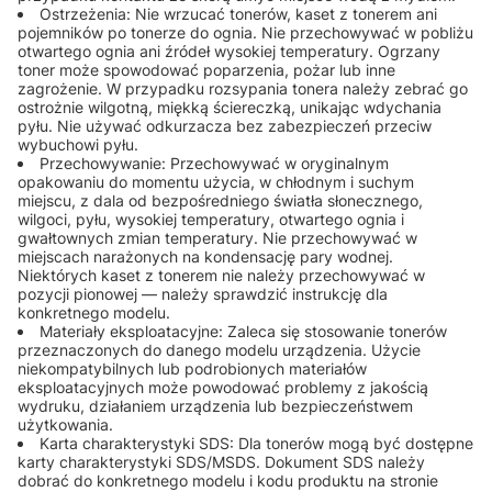
Ostrzeżenia: Nie wrzucać tonerów, kaset z tonerem ani
pojemników po tonerze do ognia. Nie przechowywać w pobliżu
otwartego ognia ani źródeł wysokiej temperatury. Ogrzany
toner może spowodować poparzenia, pożar lub inne
zagrożenie. W przypadku rozsypania tonera należy zebrać go
ostrożnie wilgotną, miękką ściereczką, unikając wdychania
pyłu. Nie używać odkurzacza bez zabezpieczeń przeciw
wybuchowi pyłu.
Przechowywanie: Przechowywać w oryginalnym
opakowaniu do momentu użycia, w chłodnym i suchym
miejscu, z dala od bezpośredniego światła słonecznego,
wilgoci, pyłu, wysokiej temperatury, otwartego ognia i
gwałtownych zmian temperatury. Nie przechowywać w
miejscach narażonych na kondensację pary wodnej.
Niektórych kaset z tonerem nie należy przechowywać w
pozycji pionowej — należy sprawdzić instrukcję dla
konkretnego modelu.
Materiały eksploatacyjne: Zaleca się stosowanie tonerów
przeznaczonych do danego modelu urządzenia. Użycie
niekompatybilnych lub podrobionych materiałów
eksploatacyjnych może powodować problemy z jakością
wydruku, działaniem urządzenia lub bezpieczeństwem
użytkowania.
Karta charakterystyki SDS: Dla tonerów mogą być dostępne
karty charakterystyki SDS/MSDS. Dokument SDS należy
dobrać do konkretnego modelu i kodu produktu na stronie