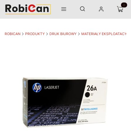
Otwórz wyszukiwarkę
Produk
Szukaj
Menu
Zaloguj się
Koszyk
ROBICAN
PRODUKTY
DRUK BIUROWY
MATERIAŁY EKSPLOATACYJ