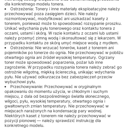
dla konkretnego modelu tonera.
Ostrzeżenia: Tonery i inne materiały eksploatacyjne należy
przechowywać poza zasięgiem dzieci. Nie należy
rozmontowywać, modyfikować ani uszkadzać kasety z
tonerem, ponieważ może to spowodować rozsypanie proszku.
Unikać wdychania pyłu tonerowego oraz kontaktu tonera z
oczami, ustami i skórą. W razie kontaktu z oczami lub ustami
należy przemyć zimną wodą i skonsultować się z lekarzem. W
przypadku kontaktu ze skórą umyć miejsce wodą z mydłem.
Ostrzeżenia: Nie wrzucać tonerów, kaset z tonerem ani
pojemników po tonerze do ognia. Nie przechowywać w pobliżu
otwartego ognia ani źródeł wysokiej temperatury. Ogrzany
toner może spowodować poparzenia, pożar lub inne
zagrożenie. W przypadku rozsypania tonera należy zebrać go
ostrożnie wilgotną, miękką ściereczką, unikając wdychania
pyłu. Nie używać odkurzacza bez zabezpieczeń przeciw
wybuchowi pyłu.
Przechowywanie: Przechowywać w oryginalnym
opakowaniu do momentu użycia, w chłodnym i suchym
miejscu, z dala od bezpośredniego światła słonecznego,
wilgoci, pyłu, wysokiej temperatury, otwartego ognia i
gwałtownych zmian temperatury. Nie przechowywać w
miejscach narażonych na kondensację pary wodnej.
Niektórych kaset z tonerem nie należy przechowywać w
pozycji pionowej — należy sprawdzić instrukcję dla
konkretnego modelu.