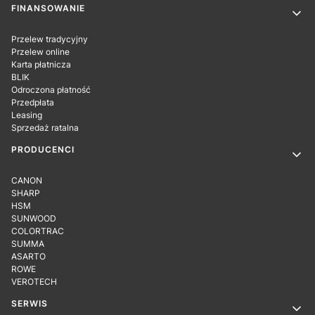
Linki w stopce
FINANSOWANIE
Przelew tradycyjny
Przelew online
Karta płatnicza
BLIK
Odroczona płatność
Przedpłata
Leasing
Sprzedaż ratalna
PRODUCENCI
CANON
SHARP
HSM
SUNWOOD
COLORTRAC
SUMMA
ASARTO
ROWE
VEROTECH
SERWIS