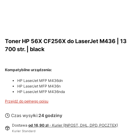
Toner HP 56X CF256X do LaserJet M436 | 13
700 str. | black
Kompatybilne urządzenia:
HP LaserJet MFP M436dn
HP LaserJet MFP M436n
HP LaserJet MFP M436nda
Przejdź do pełnego opisu
Czas wysyłki:
24 godziny
Dostawa
od 16,90 zł
- Kurier (INPOST, DHL, DPD, POCZTEX)
Kurier Standard