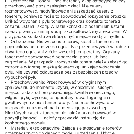
Ostrzeżenia: Tonery i inne materiały eksploatacyjne należy
przechowywać poza zasięgiem dzieci. Nie należy
rozmontowywać, modyfikować ani uszkadzać kasety z
tonerem, ponieważ może to spowodować rozsypanie proszku.
Unikać wdychania pyłu tonerowego oraz kontaktu tonera z
oczami, ustami i skórą. W razie kontaktu z oczami lub ustami
należy przemyć zimną wodą i skonsultować się z lekarzem. W
przypadku kontaktu ze skórą umyć miejsce wodą z mydłem.
Ostrzeżenia: Nie wrzucać tonerów, kaset z tonerem ani
pojemników po tonerze do ognia. Nie przechowywać w pobliżu
otwartego ognia ani źródeł wysokiej temperatury. Ogrzany
toner może spowodować poparzenia, pożar lub inne
zagrożenie. W przypadku rozsypania tonera należy zebrać go
ostrożnie wilgotną, miękką ściereczką, unikając wdychania
pyłu. Nie używać odkurzacza bez zabezpieczeń przeciw
wybuchowi pyłu.
Przechowywanie: Przechowywać w oryginalnym
opakowaniu do momentu użycia, w chłodnym i suchym
miejscu, z dala od bezpośredniego światła słonecznego,
wilgoci, pyłu, wysokiej temperatury, otwartego ognia i
gwałtownych zmian temperatury. Nie przechowywać w
miejscach narażonych na kondensację pary wodnej.
Niektórych kaset z tonerem nie należy przechowywać w
pozycji pionowej — należy sprawdzić instrukcję dla
konkretnego modelu.
Materiały eksploatacyjne: Zaleca się stosowanie tonerów
przeznaczonych do danego modelu urządzenia. Użycie