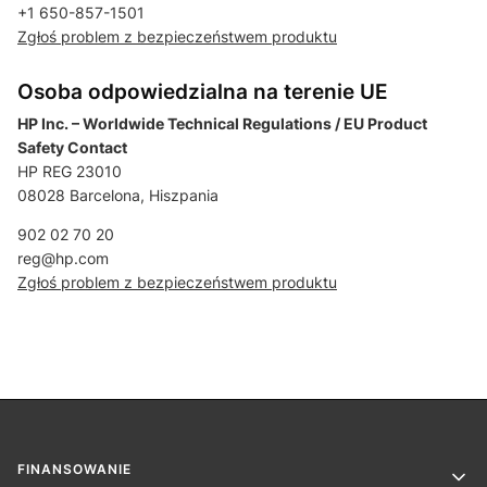
+1 650-857-1501
Zgłoś problem z bezpieczeństwem produktu
Osoba odpowiedzialna na terenie UE
HP Inc. – Worldwide Technical Regulations / EU Product
Safety Contact
HP REG 23010
08028 Barcelona, Hiszpania
902 02 70 20
reg@hp.com
Zgłoś problem z bezpieczeństwem produktu
Linki w stopce
FINANSOWANIE