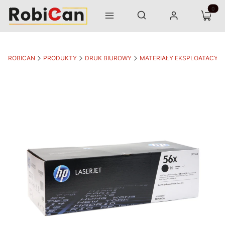
Otwórz wyszukiwarkę
Produk
Szukaj
Menu
Zaloguj się
Koszyk
ROBICAN
PRODUKTY
DRUK BIUROWY
MATERIAŁY EKSPLOATACYJ