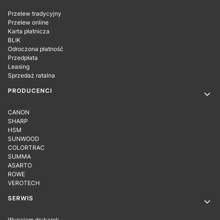
Przelew tradycyjny
Przelew online
Karta płatnicza
BLIK
Odroczona płatność
Przedpłata
Leasing
Sprzedaż ratalna
PRODUCENCI
CANON
SHARP
HSM
SUNWOOD
COLORTRAC
SUMMA
ASARTO
ROWE
VEROTECH
SERWIS
Wynajem drukarek