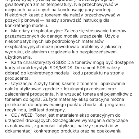
gwałtownych zmian temperatury. Nie przechowywać w
miejscach narażonych na kondensację pary wodnej.
Niektórych kaset z tonerem nie należy przechowywać w
pozycji pionowej — należy sprawdzić instrukcję dla
konkretnego modelu.
Materiały eksploatacyjne: Zaleca się stosowanie tonerów
przeznaczonych do danego modelu urządzenia. Użycie
niekompatybilnych lub podrobionych materiałów
eksploatacyjnych może powodować problemy z jakością
wydruku, działaniem urządzenia lub bezpieczeństwem
użytkowania.
Karta charakterystyki SDS: Dla tonerów mogą być dostępne
karty charakterystyki SDS/MSDS. Dokument SDS należy
dobrać do konkretnego modelu i kodu produktu na stronie
producenta.
Utylizacja: Zużyty toner, kasetę z tonerem i opakowanie
należy utylizować zgodnie z lokalnymi przepisami oraz
zaleceniami producenta. Nie wrzucać tonera ani pojemników z
tonerem do ognia. Zużyte materiały eksploatacyjne można
przekazać do odpowiedniego punktu zbiórki lub programu
recyklingu, jeśli jest dostępny.
CE / WEEE: Toner jest materiałem eksploatacyjnym do
urządzeń drukujących. Szczegółowe wymagania dotyczące
oznakowania, zgodności i utylizacji należy sprawdzić w
dokumentacji konkretnego produktu oraz na opakowaniu.