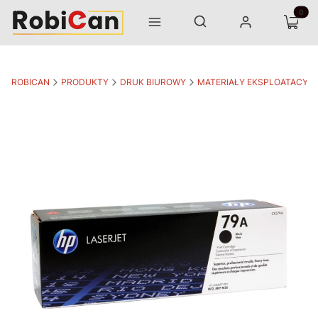
Otwórz wyszukiwarkę
Produk
Szukaj
Menu
Zaloguj się
Koszyk
ROBICAN
PRODUKTY
DRUK BIUROWY
MATERIAŁY EKSPLOATACYJ