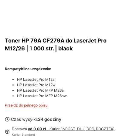
Toner HP 79A CF279A do LaserJet Pro
M12/26 | 1 000 str. | black
Kompatybilne urządzenia:
HP LaserJet Pro M12a
HP LaserJet Pro M12w
HP LaserJet Pro MFP M26a
HP LaserJet Pro MFP M26nw
Przejdź do pełnego opisu
Czas wysyłki:
24 godziny
Dostawa
od 0,00 zł
- Kurier (INPOST, DHL, DPD, POCZTEX)
Kurier Standard