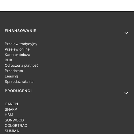
Linki w stopce
FINANSOWANIE
Przelew tradycyjny
Przelew online
Karta płatnicza
BLIK
Odroczona płatność
Przedpłata
Leasing
Sprzedaż ratalna
PRODUCENCI
CANON
SHARP
HSM
SUNWOOD
COLORTRAC
SUMMA