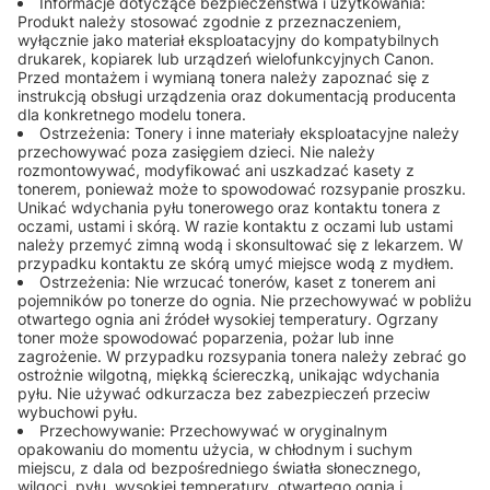
Informacje dotyczące bezpieczeństwa i użytkowania:
Produkt należy stosować zgodnie z przeznaczeniem,
wyłącznie jako materiał eksploatacyjny do kompatybilnych
drukarek, kopiarek lub urządzeń wielofunkcyjnych Canon.
Przed montażem i wymianą tonera należy zapoznać się z
instrukcją obsługi urządzenia oraz dokumentacją producenta
dla konkretnego modelu tonera.
Ostrzeżenia: Tonery i inne materiały eksploatacyjne należy
przechowywać poza zasięgiem dzieci. Nie należy
rozmontowywać, modyfikować ani uszkadzać kasety z
tonerem, ponieważ może to spowodować rozsypanie proszku.
Unikać wdychania pyłu tonerowego oraz kontaktu tonera z
oczami, ustami i skórą. W razie kontaktu z oczami lub ustami
należy przemyć zimną wodą i skonsultować się z lekarzem. W
przypadku kontaktu ze skórą umyć miejsce wodą z mydłem.
Ostrzeżenia: Nie wrzucać tonerów, kaset z tonerem ani
pojemników po tonerze do ognia. Nie przechowywać w pobliżu
otwartego ognia ani źródeł wysokiej temperatury. Ogrzany
toner może spowodować poparzenia, pożar lub inne
zagrożenie. W przypadku rozsypania tonera należy zebrać go
ostrożnie wilgotną, miękką ściereczką, unikając wdychania
pyłu. Nie używać odkurzacza bez zabezpieczeń przeciw
wybuchowi pyłu.
Przechowywanie: Przechowywać w oryginalnym
opakowaniu do momentu użycia, w chłodnym i suchym
miejscu, z dala od bezpośredniego światła słonecznego,
wilgoci, pyłu, wysokiej temperatury, otwartego ognia i