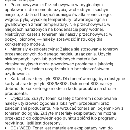
Przechowywanie: Przechowywać w oryginalnym
opakowaniu do momentu użycia, w chłodnym i suchym
miejscu, z dala od bezpośredniego światła słonecznego,
wilgoci, pyłu, wysokiej temperatury, otwartego ognia i
gwałtownych zmian temperatury. Nie przechowywać w
miejscach narażonych na kondensację pary wodnej.
Niektórych kaset z tonerem nie należy przechowywać w
pozycji pionowej — należy sprawdzić instrukcję dla
konkretnego modelu.
Materiały eksploatacyjne: Zaleca się stosowanie tonerów
przeznaczonych do danego modelu urządzenia. Użycie
niekompatybilnych lub podrobionych materiałów
eksploatacyjnych może powodować problemy z jakością
wydruku, działaniem urządzenia lub bezpieczeństwem
użytkowania.
Karta charakterystyki SDS: Dla tonerów mogą być dostępne
karty charakterystyki SDS/MSDS. Dokument SDS należy
dobrać do konkretnego modelu i kodu produktu na stronie
producenta.
Utylizacja: Zużyty toner, kasetę z tonerem i opakowanie
należy utylizować zgodnie z lokalnymi przepisami oraz
zaleceniami producenta. Nie wrzucać tonera ani pojemników z
tonerem do ognia. Zużyte materiały eksploatacyjne można
przekazać do odpowiedniego punktu zbiórki lub programu
recyklingu, jeśli jest dostępny.
CE / WEEE: Toner jest materiałem eksploatacyjnym do