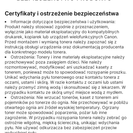
Certyfikaty i ostrzeżenie bezpieczeństwa
Informacje dotyczące bezpieczeństwa i użytkowania:
Produkt należy stosować zgodnie z przeznaczeniem,
wyłącznie jako materiał eksploatacyjny do kompatybilnych
drukarek, kopiarek lub urządzeń wielofunkcyjnych Canon.
Przed montażem i wymianą tonera należy zapoznać się z
instrukcją obsługi urządzenia oraz dokumentacją producenta
dla konkretnego modelu tonera.
Ostrzeżenia: Tonery i inne materiały eksploatacyjne należy
przechowywać poza zasięgiem dzieci. Nie należy
rozmontowywać, modyfikować ani uszkadzać kasety z
tonerem, ponieważ może to spowodować rozsypanie proszku.
Unikać wdychania pyłu tonerowego oraz kontaktu tonera z
oczami, ustami i skórą. W razie kontaktu z oczami lub ustami
należy przemyć zimną wodą i skonsultować się z lekarzem. W
przypadku kontaktu ze skórą umyć miejsce wodą z mydłem.
Ostrzeżenia: Nie wrzucać tonerów, kaset z tonerem ani
pojemników po tonerze do ognia. Nie przechowywać w pobliżu
otwartego ognia ani źródeł wysokiej temperatury. Ogrzany
toner może spowodować poparzenia, pożar lub inne
zagrożenie. W przypadku rozsypania tonera należy zebrać go
ostrożnie wilgotną, miękką ściereczką, unikając wdychania
pyłu. Nie używać odkurzacza bez zabezpieczeń przeciw
wybuchowi pyłu.