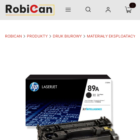
Otwórz wyszukiwarkę
Produk
Szukaj
Menu
Zaloguj się
Koszyk
ROBICAN
PRODUKTY
DRUK BIUROWY
MATERIAŁY EKSPLOATACYJ