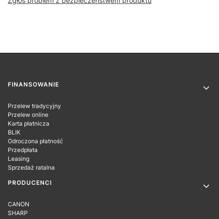
Zgłoś problem z bezpieczeństwem produktu
Linki w stopce
FINANSOWANIE
Przelew tradycyjny
Przelew online
Karta płatnicza
BLIK
Odroczona płatność
Przedpłata
Leasing
Sprzedaż ratalna
PRODUCENCI
CANON
SHARP