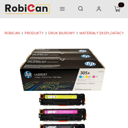
Otwórz wyszukiwarkę
Produk
Szukaj
Menu
Zaloguj się
Koszyk
ROBICAN
PRODUKTY
DRUK BIUROWY
MATERIAŁY EKSPLOATACYJ