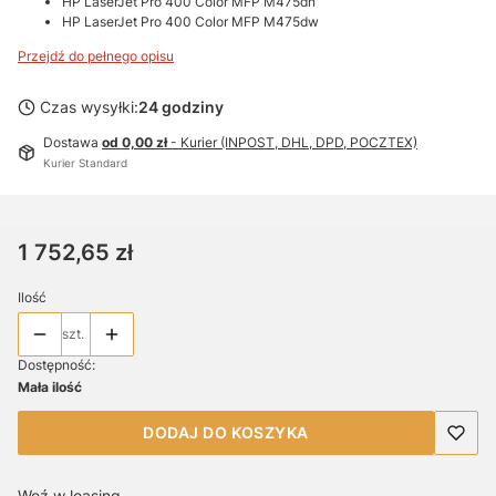
HP LaserJet Pro 400 Color MFP M475dn
HP LaserJet Pro 400 Color MFP M475dw
Przejdź do pełnego opisu
Czas wysyłki:
24 godziny
Dostawa
od 0,00 zł
- Kurier (INPOST, DHL, DPD, POCZTEX)
Kurier Standard
Cena
1 752,65 zł
Ilość
szt.
Dostępność:
Mała ilość
DODAJ DO KOSZYKA
Weź w leasing