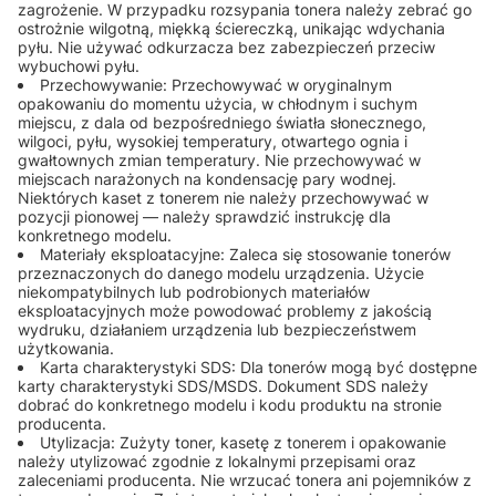
zagrożenie. W przypadku rozsypania tonera należy zebrać go
ostrożnie wilgotną, miękką ściereczką, unikając wdychania
pyłu. Nie używać odkurzacza bez zabezpieczeń przeciw
wybuchowi pyłu.
Przechowywanie: Przechowywać w oryginalnym
opakowaniu do momentu użycia, w chłodnym i suchym
miejscu, z dala od bezpośredniego światła słonecznego,
wilgoci, pyłu, wysokiej temperatury, otwartego ognia i
gwałtownych zmian temperatury. Nie przechowywać w
miejscach narażonych na kondensację pary wodnej.
Niektórych kaset z tonerem nie należy przechowywać w
pozycji pionowej — należy sprawdzić instrukcję dla
konkretnego modelu.
Materiały eksploatacyjne: Zaleca się stosowanie tonerów
przeznaczonych do danego modelu urządzenia. Użycie
niekompatybilnych lub podrobionych materiałów
eksploatacyjnych może powodować problemy z jakością
wydruku, działaniem urządzenia lub bezpieczeństwem
użytkowania.
Karta charakterystyki SDS: Dla tonerów mogą być dostępne
karty charakterystyki SDS/MSDS. Dokument SDS należy
dobrać do konkretnego modelu i kodu produktu na stronie
producenta.
Utylizacja: Zużyty toner, kasetę z tonerem i opakowanie
należy utylizować zgodnie z lokalnymi przepisami oraz
zaleceniami producenta. Nie wrzucać tonera ani pojemników z