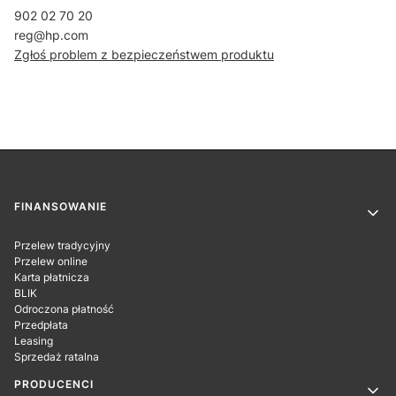
902 02 70 20
reg@hp.com
Zgłoś problem z bezpieczeństwem produktu
Linki w stopce
FINANSOWANIE
Przelew tradycyjny
Przelew online
Karta płatnicza
BLIK
Odroczona płatność
Przedpłata
Leasing
Sprzedaż ratalna
PRODUCENCI