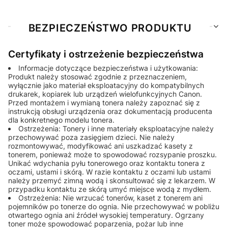
BEZPIECZEŃSTWO PRODUKTU
Certyfikaty i ostrzeżenie bezpieczeństwa
Informacje dotyczące bezpieczeństwa i użytkowania:
Produkt należy stosować zgodnie z przeznaczeniem,
wyłącznie jako materiał eksploatacyjny do kompatybilnych
drukarek, kopiarek lub urządzeń wielofunkcyjnych Canon.
Przed montażem i wymianą tonera należy zapoznać się z
instrukcją obsługi urządzenia oraz dokumentacją producenta
dla konkretnego modelu tonera.
Ostrzeżenia: Tonery i inne materiały eksploatacyjne należy
przechowywać poza zasięgiem dzieci. Nie należy
rozmontowywać, modyfikować ani uszkadzać kasety z
tonerem, ponieważ może to spowodować rozsypanie proszku.
Unikać wdychania pyłu tonerowego oraz kontaktu tonera z
oczami, ustami i skórą. W razie kontaktu z oczami lub ustami
należy przemyć zimną wodą i skonsultować się z lekarzem. W
przypadku kontaktu ze skórą umyć miejsce wodą z mydłem.
Ostrzeżenia: Nie wrzucać tonerów, kaset z tonerem ani
pojemników po tonerze do ognia. Nie przechowywać w pobliżu
otwartego ognia ani źródeł wysokiej temperatury. Ogrzany
toner może spowodować poparzenia, pożar lub inne