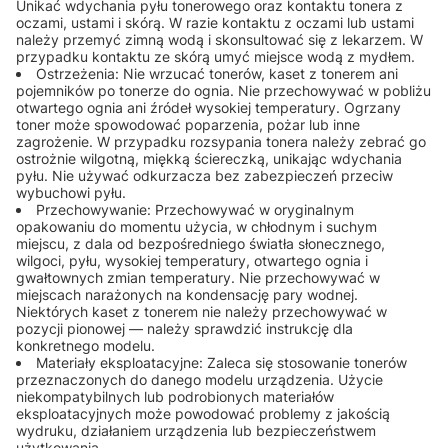
Unikać wdychania pyłu tonerowego oraz kontaktu tonera z
oczami, ustami i skórą. W razie kontaktu z oczami lub ustami
należy przemyć zimną wodą i skonsultować się z lekarzem. W
przypadku kontaktu ze skórą umyć miejsce wodą z mydłem.
Ostrzeżenia: Nie wrzucać tonerów, kaset z tonerem ani
pojemników po tonerze do ognia. Nie przechowywać w pobliżu
otwartego ognia ani źródeł wysokiej temperatury. Ogrzany
toner może spowodować poparzenia, pożar lub inne
zagrożenie. W przypadku rozsypania tonera należy zebrać go
ostrożnie wilgotną, miękką ściereczką, unikając wdychania
pyłu. Nie używać odkurzacza bez zabezpieczeń przeciw
wybuchowi pyłu.
Przechowywanie: Przechowywać w oryginalnym
opakowaniu do momentu użycia, w chłodnym i suchym
miejscu, z dala od bezpośredniego światła słonecznego,
wilgoci, pyłu, wysokiej temperatury, otwartego ognia i
gwałtownych zmian temperatury. Nie przechowywać w
miejscach narażonych na kondensację pary wodnej.
Niektórych kaset z tonerem nie należy przechowywać w
pozycji pionowej — należy sprawdzić instrukcję dla
konkretnego modelu.
Materiały eksploatacyjne: Zaleca się stosowanie tonerów
przeznaczonych do danego modelu urządzenia. Użycie
niekompatybilnych lub podrobionych materiałów
eksploatacyjnych może powodować problemy z jakością
wydruku, działaniem urządzenia lub bezpieczeństwem
użytkowania.