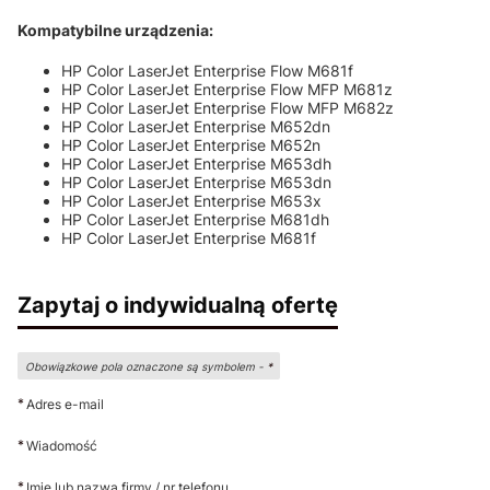
Kompatybilne urządzenia:
HP Color LaserJet Enterprise Flow M681f
HP Color LaserJet Enterprise Flow MFP M681z
HP Color LaserJet Enterprise Flow MFP M682z
HP Color LaserJet Enterprise M652dn
HP Color LaserJet Enterprise M652n
HP Color LaserJet Enterprise M653dh
HP Color LaserJet Enterprise M653dn
HP Color LaserJet Enterprise M653x
HP Color LaserJet Enterprise M681dh
HP Color LaserJet Enterprise M681f
Zapytaj o indywidualną ofertę
Obowiązkowe pola oznaczone są symbolem -
*
*
Adres e-mail
*
Wiadomość
*
Imię lub nazwa firmy / nr telefonu