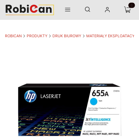
Otwórz wyszukiwarkę
Produk
Szukaj
Menu
Zaloguj się
Koszyk
ROBICAN
PRODUKTY
DRUK BIUROWY
MATERIAŁY EKSPLOATACYJ