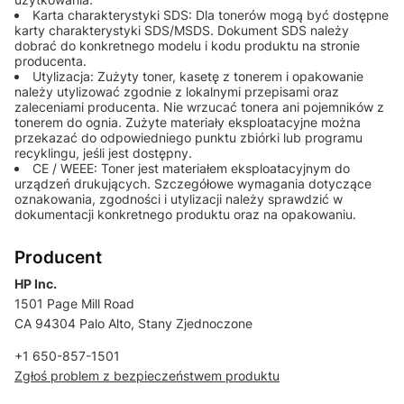
Karta charakterystyki SDS: Dla tonerów mogą być dostępne
karty charakterystyki SDS/MSDS. Dokument SDS należy
dobrać do konkretnego modelu i kodu produktu na stronie
producenta.
Utylizacja: Zużyty toner, kasetę z tonerem i opakowanie
należy utylizować zgodnie z lokalnymi przepisami oraz
zaleceniami producenta. Nie wrzucać tonera ani pojemników z
tonerem do ognia. Zużyte materiały eksploatacyjne można
przekazać do odpowiedniego punktu zbiórki lub programu
recyklingu, jeśli jest dostępny.
CE / WEEE: Toner jest materiałem eksploatacyjnym do
urządzeń drukujących. Szczegółowe wymagania dotyczące
oznakowania, zgodności i utylizacji należy sprawdzić w
dokumentacji konkretnego produktu oraz na opakowaniu.
Producent
HP Inc.
1501 Page Mill Road
CA 94304 Palo Alto, Stany Zjednoczone
+1 650-857-1501
Zgłoś problem z bezpieczeństwem produktu