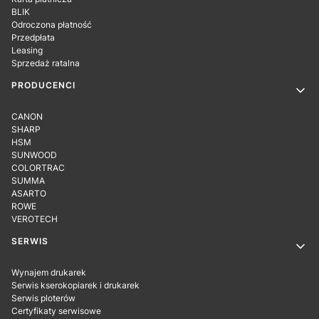
BLIK
Odroczona płatność
Przedpłata
Leasing
Sprzedaż ratalna
PRODUCENCI
CANON
SHARP
HSM
SUNWOOD
COLORTRAC
SUMMA
ASARTO
ROWE
VEROTECH
SERWIS
Wynajem drukarek
Serwis kserokopiarek i drukarek
Serwis ploterów
Certyfikaty serwisowe