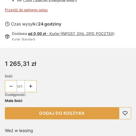
HP Color LaserJet Enterprise M681f
Przejdź do pełnego opisu
Czas wysyłki:
24 godziny
Dostawa
od 0,00 zł
- Kurier (INPOST, DHL, DPD, POCZTEX)
Kurier Standard
Cena
1 265,31 zł
Ilość
szt.
Dostępność:
Mała ilość
DODAJ DO KOSZYKA
Weź w leasing