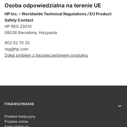
Osoba odpowiedzialna na terenie UE
HP Inc. – Worldwide Technical Regulations / EU Product
Safety Contact
HP REG 23010
08028 Barcelona, Hiszpania
902 02 70 20
reg@hp.com
Zgłoś problem z bezpieczeństwem produktu
Linki w stopce
FINANSOWANIE
Przelew tradycyjny
Przelew online
Karta płatnicza