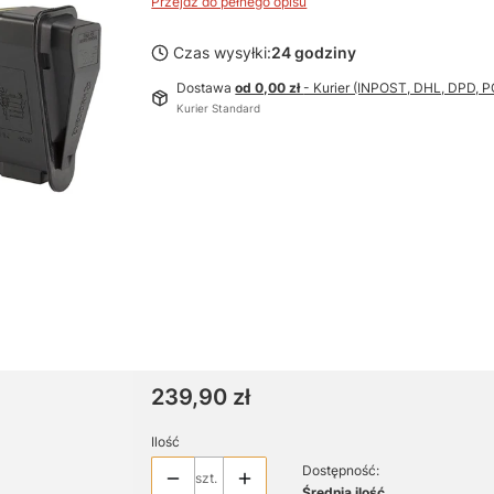
Przejdź do pełnego opisu
Czas wysyłki:
24 godziny
Dostawa
od 0,00 zł
- Kurier (INPOST, DHL, DPD,
Kurier Standard
Cena
239,90 zł
Ilość
Dostępność:
szt.
Średnia ilość