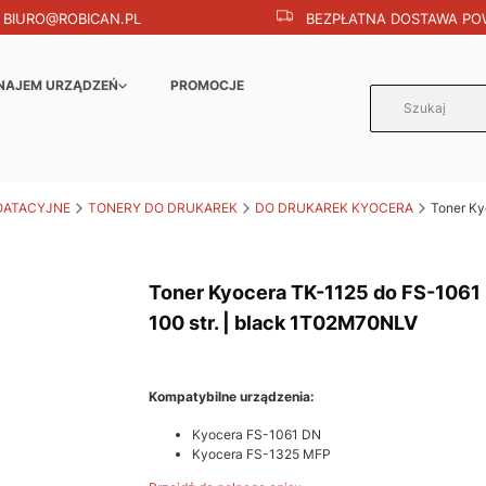
BIURO@ROBICAN.PL
BEZPŁATNA DOSTAWA POW
NAJEM URZĄDZEŃ
PROMOCJE
OATACYJNE
TONERY DO DRUKAREK
DO DRUKAREK KYOCERA
Toner Ky
Toner Kyocera TK-1125 do FS-1061 
100 str. | black 1T02M70NLV
Kompatybilne urządzenia:
Kyocera FS-1061 DN
Kyocera FS-1325 MFP