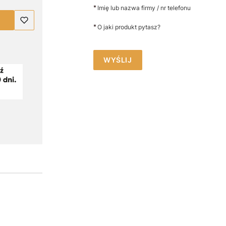
*
Imię lub nazwa firmy / nr telefonu
*
O jaki produkt pytasz?
WYŚLIJ