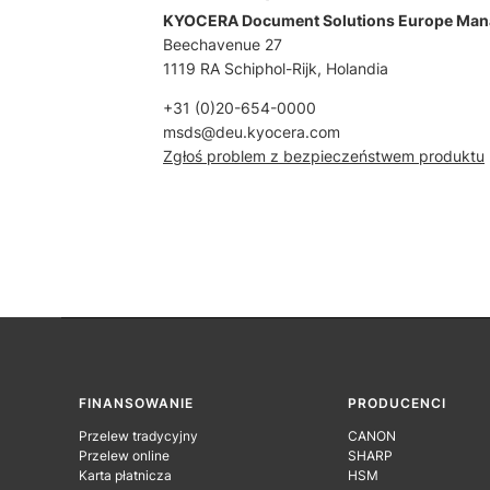
KYOCERA Document Solutions Europe Man
Beechavenue 27
1119 RA Schiphol-Rijk, Holandia
+31 (0)20-654-0000
msds@deu.kyocera.com
Zgłoś problem z bezpieczeństwem produktu
Linki w stopce
FINANSOWANIE
PRODUCENCI
Przelew tradycyjny
CANON
Przelew online
SHARP
Karta płatnicza
HSM