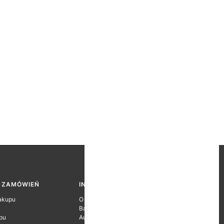
A ZAMÓWIEŃ
INFORMACJE O FIRMIE
akupu
O firmie
Baza wiedzy
pu
Autoryzacje Producentów