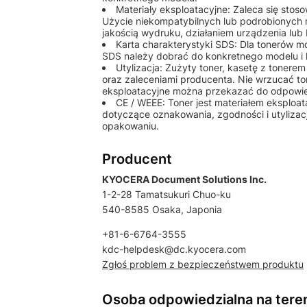
Materiały eksploatacyjne: Zaleca się st
Użycie niekompatybilnych lub podrobionych
jakością wydruku, działaniem urządzenia lu
Karta charakterystyki SDS: Dla tonerów 
SDS należy dobrać do konkretnego modelu i 
Utylizacja: Zużyty toner, kasetę z tonere
oraz zaleceniami producenta. Nie wrzucać to
eksploatacyjne można przekazać do odpowiedn
CE / WEEE: Toner jest materiałem eksplo
dotyczące oznakowania, zgodności i utylizac
opakowaniu.
Producent
KYOCERA Document Solutions Inc.
1-2-28 Tamatsukuri Chuo-ku
540-8585 Osaka, Japonia
+81-6-6764-3555
kdc-helpdesk@dc.kyocera.com
Zgłoś problem z bezpieczeństwem produktu
Osoba odpowiedzialna na tere