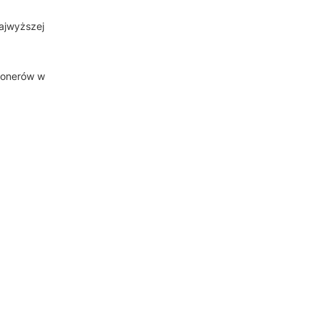
najwyższej
tonerów w