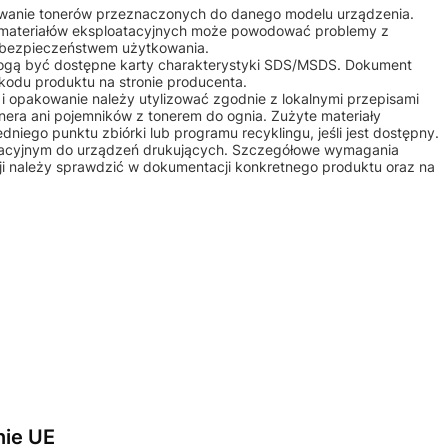
osowanie tonerów przeznaczonych do danego modelu urządzenia.
 materiałów eksploatacyjnych może powodować problemy z
b bezpieczeństwem użytkowania.
mogą być dostępne karty charakterystyki SDS/MSDS. Dokument
kodu produktu na stronie producenta.
m i opakowanie należy utylizować zgodnie z lokalnymi przepisami
nera ani pojemników z tonerem do ognia. Zużyte materiały
iego punktu zbiórki lub programu recyklingu, jeśli jest dostępny.
atacyjnym do urządzeń drukujących. Szczegółowe wymagania
ji należy sprawdzić w dokumentacji konkretnego produktu oraz na
nie UE