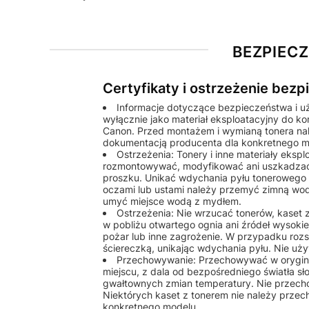
BEZPIEC
Certyfikaty i ostrzeżenie bez
Informacje dotyczące bezpieczeństwa i u
wyłącznie jako materiał eksploatacyjny do k
Canon. Przed montażem i wymianą tonera nale
dokumentacją producenta dla konkretnego m
Ostrzeżenia: Tonery i inne materiały eks
rozmontowywać, modyfikować ani uszkadzać
proszku. Unikać wdychania pyłu tonerowego o
oczami lub ustami należy przemyć zimną wod
umyć miejsce wodą z mydłem.
Ostrzeżenia: Nie wrzucać tonerów, kaset
w pobliżu otwartego ognia ani źródeł wysok
pożar lub inne zagrożenie. W przypadku rozs
ściereczką, unikając wdychania pyłu. Nie u
Przechowywanie: Przechowywać w orygin
miejscu, z dala od bezpośredniego światła sł
gwałtownych zmian temperatury. Nie przech
Niektórych kaset z tonerem nie należy przec
konkretnego modelu.