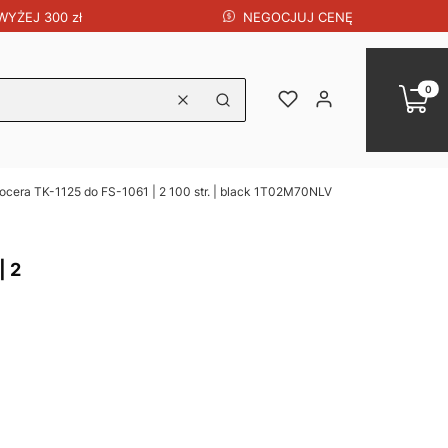
NEGOCJUJ CENĘ
YŻEJ 300 zł
Produk
Koszy
Ulubione
Zaloguj się
Wyczyść
Szukaj
ocera TK-1125 do FS-1061 | 2 100 str. | black 1T02M70NLV
| 2