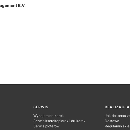
agement B.V.
SERWIS
REALIZACJ
Wynajem drukarek
Jak dokonać z
Serwis kserokopiarek i drukarek
Dostawa
Serwis ploterów
Regulamin skle