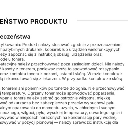
ZEŃSTWO PRODUKTU
pieczeństwa
żytkowania: Produkt należy stosować zgodnie z przeznaczeniem,
ompatybilnych drukarek, kopiarek lub urządzeń wielofunkcyjnych
ży zapoznać się z instrukcją obsługi urządzenia oraz
odelu tonera.
ploatacyjne należy przechowywać poza zasięgiem dzieci. Nie należy
 kasety z tonerem, ponieważ może to spowodować rozsypanie
raz kontaktu tonera z oczami, ustami i skórą. W razie kontaktu z
ą i skonsultować się z lekarzem. W przypadku kontaktu ze skórą
 z tonerem ani pojemników po tonerze do ognia. Nie przechowywać
iej temperatury. Ogrzany toner może spowodować poparzenia,
ypania tonera należy zebrać go ostrożnie wilgotną, miękką
żywać odkurzacza bez zabezpieczeń przeciw wybuchowi pyłu.
alnym opakowaniu do momentu użycia, w chłodnym i suchym
onecznego, wilgoci, pyłu, wysokiej temperatury, otwartego ognia i
owywać w miejscach narażonych na kondensację pary wodnej.
howywać w pozycji pionowej — należy sprawdzić instrukcję dla