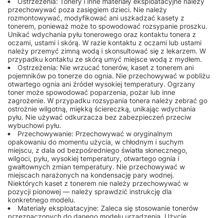
Ostrzeżenia: Tonery i inne materiały eksploatacyjne należy
przechowywać poza zasięgiem dzieci. Nie należy
rozmontowywać, modyfikować ani uszkadzać kasety z
tonerem, ponieważ może to spowodować rozsypanie proszku.
Unikać wdychania pyłu tonerowego oraz kontaktu tonera z
oczami, ustami i skórą. W razie kontaktu z oczami lub ustami
należy przemyć zimną wodą i skonsultować się z lekarzem. W
przypadku kontaktu ze skórą umyć miejsce wodą z mydłem.
Ostrzeżenia: Nie wrzucać tonerów, kaset z tonerem ani
pojemników po tonerze do ognia. Nie przechowywać w pobliżu
otwartego ognia ani źródeł wysokiej temperatury. Ogrzany
toner może spowodować poparzenia, pożar lub inne
zagrożenie. W przypadku rozsypania tonera należy zebrać go
ostrożnie wilgotną, miękką ściereczką, unikając wdychania
pyłu. Nie używać odkurzacza bez zabezpieczeń przeciw
wybuchowi pyłu.
Przechowywanie: Przechowywać w oryginalnym
opakowaniu do momentu użycia, w chłodnym i suchym
miejscu, z dala od bezpośredniego światła słonecznego,
wilgoci, pyłu, wysokiej temperatury, otwartego ognia i
gwałtownych zmian temperatury. Nie przechowywać w
miejscach narażonych na kondensację pary wodnej.
Niektórych kaset z tonerem nie należy przechowywać w
pozycji pionowej — należy sprawdzić instrukcję dla
konkretnego modelu.
Materiały eksploatacyjne: Zaleca się stosowanie tonerów
przeznaczonych do danego modelu urządzenia. Użycie