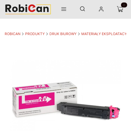
Otwórz wyszukiwarkę
Produk
Szukaj
Menu
Zaloguj się
Koszyk
ROBICAN
PRODUKTY
DRUK BIUROWY
MATERIAŁY EKSPLOATACYJ