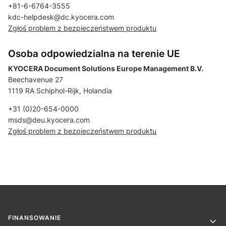
+81-6-6764-3555
kdc-helpdesk@dc.kyocera.com
Zgłoś problem z bezpieczeństwem produktu
Osoba odpowiedzialna na terenie UE
KYOCERA Document Solutions Europe Management B.V.
Beechavenue 27
1119 RA Schiphol-Rijk, Holandia
+31 (0)20-654-0000
msds@deu.kyocera.com
Zgłoś problem z bezpieczeństwem produktu
Linki w stopce
FINANSOWANIE