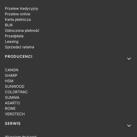
Przelew tradycyjny
Przelew online
Karta płatnicza
BLIK
Odroczona płatność
Przedpłata
Leasing
Sprzedaż ratalna
PRODUCENCI
CANON
SHARP
HSM
SUNWOOD
COLORTRAC
SUMMA
ASARTO
ROWE
VEROTECH
SERWIS
Wynajem drukarek