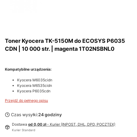
Toner Kyocera TK-5150M do ECOSYS P6035
CDN | 10 000 str. | magenta 1T02NSBNL0
Kompatybilne urządzenia:
Kyocera M6035cidn
Kyocera M6535cidn
Kyocera P6035cdn
Przejdź do pełnego opisu
Czas wysyłki:
24 godziny
Dostawa
od 0,00 zł
- Kurier (INPOST, DHL, DPD, POCZTEX)
Kurier Standard