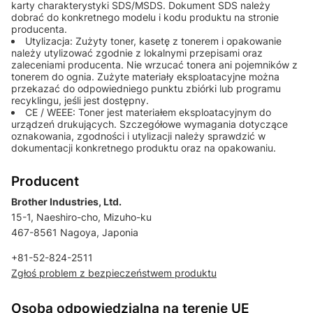
karty charakterystyki SDS/MSDS. Dokument SDS należy
dobrać do konkretnego modelu i kodu produktu na stronie
producenta.
Utylizacja: Zużyty toner, kasetę z tonerem i opakowanie
należy utylizować zgodnie z lokalnymi przepisami oraz
zaleceniami producenta. Nie wrzucać tonera ani pojemników z
tonerem do ognia. Zużyte materiały eksploatacyjne można
przekazać do odpowiedniego punktu zbiórki lub programu
recyklingu, jeśli jest dostępny.
CE / WEEE: Toner jest materiałem eksploatacyjnym do
urządzeń drukujących. Szczegółowe wymagania dotyczące
oznakowania, zgodności i utylizacji należy sprawdzić w
dokumentacji konkretnego produktu oraz na opakowaniu.
Producent
Brother Industries, Ltd.
15-1, Naeshiro-cho, Mizuho-ku
467-8561 Nagoya, Japonia
+81-52-824-2511
Zgłoś problem z bezpieczeństwem produktu
Osoba odpowiedzialna na terenie UE