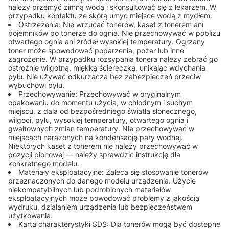
należy przemyć zimną wodą i skonsultować się z lekarzem. W
przypadku kontaktu ze skórą umyć miejsce wodą z mydłem.
Ostrzeżenia: Nie wrzucać tonerów, kaset z tonerem ani
pojemników po tonerze do ognia. Nie przechowywać w pobliżu
otwartego ognia ani źródeł wysokiej temperatury. Ogrzany
toner może spowodować poparzenia, pożar lub inne
zagrożenie. W przypadku rozsypania tonera należy zebrać go
ostrożnie wilgotną, miękką ściereczką, unikając wdychania
pyłu. Nie używać odkurzacza bez zabezpieczeń przeciw
wybuchowi pyłu.
Przechowywanie: Przechowywać w oryginalnym
opakowaniu do momentu użycia, w chłodnym i suchym
miejscu, z dala od bezpośredniego światła słonecznego,
wilgoci, pyłu, wysokiej temperatury, otwartego ognia i
gwałtownych zmian temperatury. Nie przechowywać w
miejscach narażonych na kondensację pary wodnej.
Niektórych kaset z tonerem nie należy przechowywać w
pozycji pionowej — należy sprawdzić instrukcję dla
konkretnego modelu.
Materiały eksploatacyjne: Zaleca się stosowanie tonerów
przeznaczonych do danego modelu urządzenia. Użycie
niekompatybilnych lub podrobionych materiałów
eksploatacyjnych może powodować problemy z jakością
wydruku, działaniem urządzenia lub bezpieczeństwem
użytkowania.
Karta charakterystyki SDS: Dla tonerów mogą być dostępne