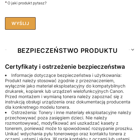
*
O jaki produkt pytasz?
WYŚLIJ
BEZPIECZEŃSTWO PRODUKTU
Certyfikaty i ostrzeżenie bezpieczeństwa
Informacje dotyczące bezpieczeństwa i użytkowania:
Produkt należy stosować zgodnie z przeznaczeniem,
wyłącznie jako materiał eksploatacyjny do kompatybilnych
drukarek, kopiarek lub urządzeń wielofunkcyjnych Canon.
Przed montażem i wymianą tonera należy zapoznać się z
instrukcją obsługi urządzenia oraz dokumentacją producenta
dla konkretnego modelu tonera.
Ostrzeżenia: Tonery i inne materiały eksploatacyjne należy
przechowywać poza zasięgiem dzieci. Nie należy
rozmontowywać, modyfikować ani uszkadzać kasety z
tonerem, ponieważ może to spowodować rozsypanie proszku.
Unikać wdychania pyłu tonerowego oraz kontaktu tonera z
oczami, ustami i skórą. W razie kontaktu z oczami lub ustami