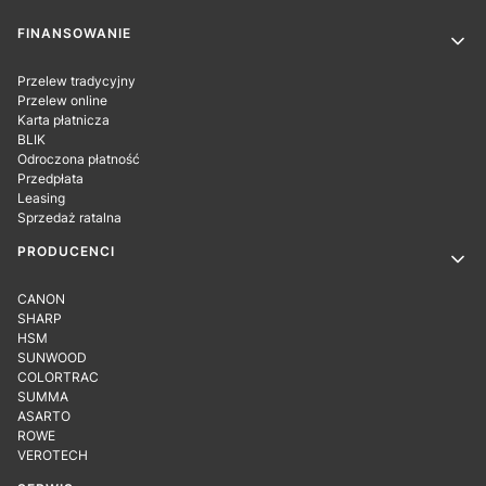
Linki w stopce
FINANSOWANIE
Przelew tradycyjny
Przelew online
Karta płatnicza
BLIK
Odroczona płatność
Przedpłata
Leasing
Sprzedaż ratalna
PRODUCENCI
CANON
SHARP
HSM
SUNWOOD
COLORTRAC
SUMMA
ASARTO
ROWE
VEROTECH