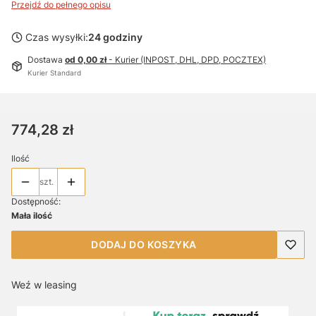
Przejdź do pełnego opisu
Czas wysyłki:
24 godziny
Dostawa
od 0,00 zł
- Kurier (INPOST, DHL, DPD, POCZTEX)
Kurier Standard
Cena
774,28 zł
Ilość
szt.
Dostępność:
Mała ilość
DODAJ DO KOSZYKA
Weź w leasing