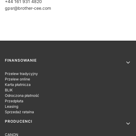
+44 161 931 4820
gpsr@brother-cee.com
Linki w stopce
FINANSOWANIE
Przelew tradycyjny
Przelew online
Karta płatnicza
BLIK
Odroczona płatność
Przedpłata
Leasing
Sprzedaż ratalna
PRODUCENCI
CANON