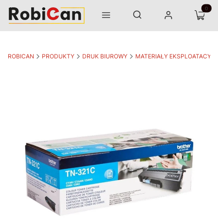
Otwórz wyszukiwarkę
Produk
Szukaj
Menu
Zaloguj się
Koszyk
ROBICAN
PRODUKTY
DRUK BIUROWY
MATERIAŁY EKSPLOATACYJ