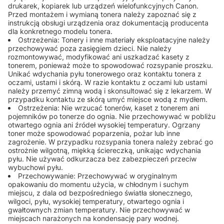
drukarek, kopiarek lub urządzeń wielofunkcyjnych Canon.
Przed montażem i wymianą tonera należy zapoznać się z
instrukcją obsługi urządzenia oraz dokumentacją producenta
dla konkretnego modelu tonera.
Ostrzeżenia: Tonery i inne materiały eksploatacyjne należy
przechowywać poza zasięgiem dzieci. Nie należy
rozmontowywać, modyfikować ani uszkadzać kasety z
tonerem, ponieważ może to spowodować rozsypanie proszku.
Unikać wdychania pyłu tonerowego oraz kontaktu tonera z
oczami, ustami i skórą. W razie kontaktu z oczami lub ustami
należy przemyć zimną wodą i skonsultować się z lekarzem. W
przypadku kontaktu ze skórą umyć miejsce wodą z mydłem.
Ostrzeżenia: Nie wrzucać tonerów, kaset z tonerem ani
pojemników po tonerze do ognia. Nie przechowywać w pobliżu
otwartego ognia ani źródeł wysokiej temperatury. Ogrzany
toner może spowodować poparzenia, pożar lub inne
zagrożenie. W przypadku rozsypania tonera należy zebrać go
ostrożnie wilgotną, miękką ściereczką, unikając wdychania
pyłu. Nie używać odkurzacza bez zabezpieczeń przeciw
wybuchowi pyłu.
Przechowywanie: Przechowywać w oryginalnym
opakowaniu do momentu użycia, w chłodnym i suchym
miejscu, z dala od bezpośredniego światła słonecznego,
wilgoci, pyłu, wysokiej temperatury, otwartego ognia i
gwałtownych zmian temperatury. Nie przechowywać w
miejscach narażonych na kondensację pary wodnej.