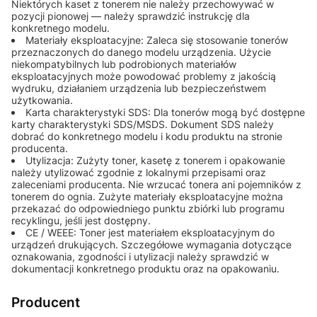
Niektórych kaset z tonerem nie należy przechowywać w
pozycji pionowej — należy sprawdzić instrukcję dla
konkretnego modelu.
Materiały eksploatacyjne: Zaleca się stosowanie tonerów
przeznaczonych do danego modelu urządzenia. Użycie
niekompatybilnych lub podrobionych materiałów
eksploatacyjnych może powodować problemy z jakością
wydruku, działaniem urządzenia lub bezpieczeństwem
użytkowania.
Karta charakterystyki SDS: Dla tonerów mogą być dostępne
karty charakterystyki SDS/MSDS. Dokument SDS należy
dobrać do konkretnego modelu i kodu produktu na stronie
producenta.
Utylizacja: Zużyty toner, kasetę z tonerem i opakowanie
należy utylizować zgodnie z lokalnymi przepisami oraz
zaleceniami producenta. Nie wrzucać tonera ani pojemników z
tonerem do ognia. Zużyte materiały eksploatacyjne można
przekazać do odpowiedniego punktu zbiórki lub programu
recyklingu, jeśli jest dostępny.
CE / WEEE: Toner jest materiałem eksploatacyjnym do
urządzeń drukujących. Szczegółowe wymagania dotyczące
oznakowania, zgodności i utylizacji należy sprawdzić w
dokumentacji konkretnego produktu oraz na opakowaniu.
Producent