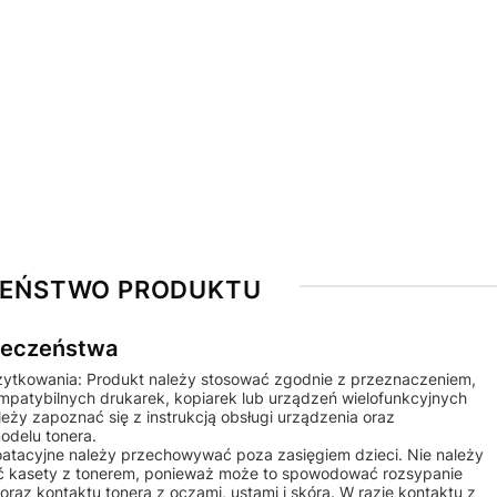
ZEŃSTWO PRODUKTU
pieczeństwa
żytkowania: Produkt należy stosować zgodnie z przeznaczeniem,
ompatybilnych drukarek, kopiarek lub urządzeń wielofunkcyjnych
ży zapoznać się z instrukcją obsługi urządzenia oraz
odelu tonera.
ploatacyjne należy przechowywać poza zasięgiem dzieci. Nie należy
 kasety z tonerem, ponieważ może to spowodować rozsypanie
raz kontaktu tonera z oczami, ustami i skórą. W razie kontaktu z