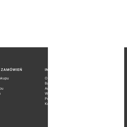
A ZAMÓWIEŃ
INFORMACJE O FIRMIE
akupu
O firmie
Baza wiedzy
pu
Autoryzacje Producentów
u
Wyróżnienia
Polityka prywatności
Kontakt