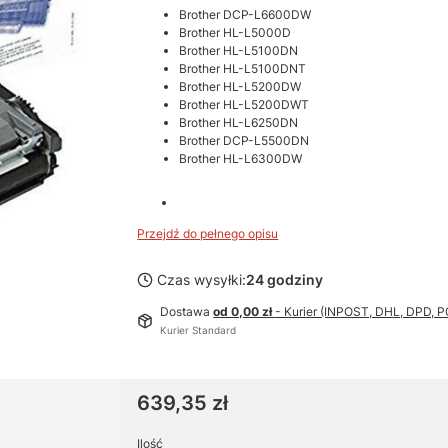
Brother DCP-L6600DW
Brother HL-L5000D
Brother HL-L5100DN
Brother HL-L5100DNT
Brother HL-L5200DW
Brother HL-L5200DWT
Brother HL-L6250DN
Brother DCP-L5500DN
Brother HL-L6300DW
Przejdź do pełnego opisu
Czas wysyłki:
24 godziny
Dostawa
od 0,00 zł
- Kurier (INPOST, DHL, DPD,
Kurier Standard
Cena
639,35 zł
Ilość