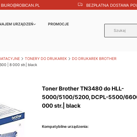
BIURO@ROBICAN.PL
BEZPŁATNA DOSTAWA POW
NAJEM URZĄDZEŃ
PROMOCJE
OATACYJNE
TONERY DO DRUKAREK
DO DRUKAREK BROTHER
 | 8 000 str.| black
Toner Brother TN3480 do HLL-
5000/5100/5200, DCPL-5500/6600
000 str.| black
Kompatybilne urządzenia: