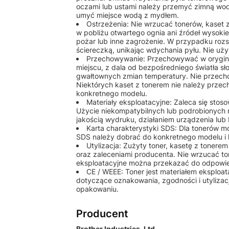
oczami lub ustami należy przemyć zimną wod
umyć miejsce wodą z mydłem.
Ostrzeżenia: Nie wrzucać tonerów, kaset
w pobliżu otwartego ognia ani źródeł wysok
pożar lub inne zagrożenie. W przypadku rozs
ściereczką, unikając wdychania pyłu. Nie u
Przechowywanie: Przechowywać w orygin
miejscu, z dala od bezpośredniego światła sł
gwałtownych zmian temperatury. Nie przech
Niektórych kaset z tonerem nie należy przec
konkretnego modelu.
Materiały eksploatacyjne: Zaleca się st
Użycie niekompatybilnych lub podrobionych
jakością wydruku, działaniem urządzenia lu
Karta charakterystyki SDS: Dla tonerów 
SDS należy dobrać do konkretnego modelu i 
Utylizacja: Zużyty toner, kasetę z tonere
oraz zaleceniami producenta. Nie wrzucać to
eksploatacyjne można przekazać do odpowiedn
CE / WEEE: Toner jest materiałem eksplo
dotyczące oznakowania, zgodności i utylizac
opakowaniu.
Producent
Brother Industries, Ltd.