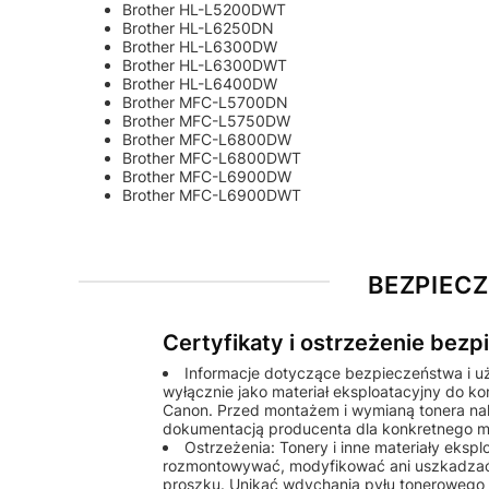
Brother HL-L5200DWT
Brother HL-L6250DN
Brother HL-L6300DW
Brother HL-L6300DWT
Brother HL-L6400DW
Brother MFC-L5700DN
Brother MFC-L5750DW
Brother MFC-L6800DW
Brother MFC-L6800DWT
Brother MFC-L6900DW
Brother MFC-L6900DWT
BEZPIEC
Certyfikaty i ostrzeżenie bez
Informacje dotyczące bezpieczeństwa i u
wyłącznie jako materiał eksploatacyjny do k
Canon. Przed montażem i wymianą tonera nale
dokumentacją producenta dla konkretnego m
Ostrzeżenia: Tonery i inne materiały eks
rozmontowywać, modyfikować ani uszkadzać
proszku. Unikać wdychania pyłu tonerowego o