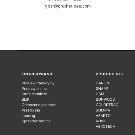
gpsr@brother-cee.com
Linki w stopce
FINANSOWANIE
PRODUCENCI
Przelew tradycyjny
CANON
Przelew online
SHARP
Karta płatnicza
HSM
BLIK
SUNWOOD
Odroczona płatność
COLORTRAC
Przedpłata
SUMMA
Leasing
ASARTO
Sprzedaż ratalna
ROWE
VEROTECH