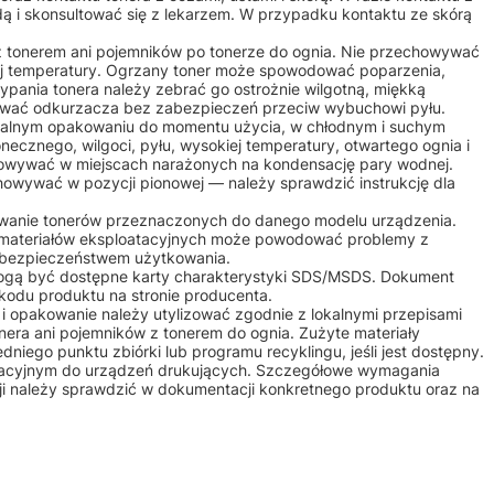
ą i skonsultować się z lekarzem. W przypadku kontaktu ze skórą
 z tonerem ani pojemników po tonerze do ognia. Nie przechowywać
iej temperatury. Ogrzany toner może spowodować poparzenia,
ypania tonera należy zebrać go ostrożnie wilgotną, miękką
żywać odkurzacza bez zabezpieczeń przeciw wybuchowi pyłu.
alnym opakowaniu do momentu użycia, w chłodnym i suchym
onecznego, wilgoci, pyłu, wysokiej temperatury, otwartego ognia i
owywać w miejscach narażonych na kondensację pary wodnej.
howywać w pozycji pionowej — należy sprawdzić instrukcję dla
osowanie tonerów przeznaczonych do danego modelu urządzenia.
 materiałów eksploatacyjnych może powodować problemy z
b bezpieczeństwem użytkowania.
mogą być dostępne karty charakterystyki SDS/MSDS. Dokument
kodu produktu na stronie producenta.
m i opakowanie należy utylizować zgodnie z lokalnymi przepisami
nera ani pojemników z tonerem do ognia. Zużyte materiały
iego punktu zbiórki lub programu recyklingu, jeśli jest dostępny.
atacyjnym do urządzeń drukujących. Szczegółowe wymagania
ji należy sprawdzić w dokumentacji konkretnego produktu oraz na