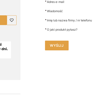
*
Adres e-mail
*
Wiadomość
*
Imię lub nazwa firmy / nr telefonu
*
O jaki produkt pytasz?
WYŚLIJ