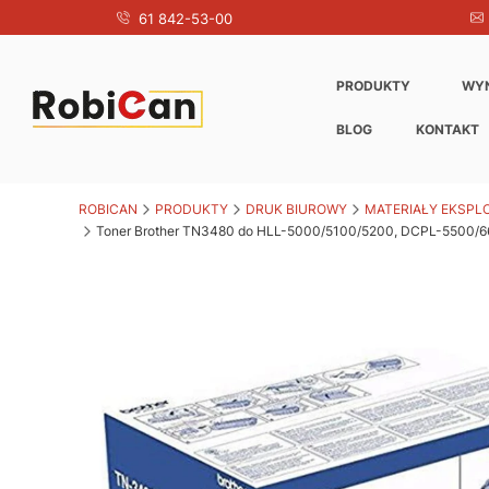
61 842-53-00
PRODUKTY
WY
BLOG
KONTAKT
ROBICAN
PRODUKTY
DRUK BIUROWY
MATERIAŁY EKSPL
Toner Brother TN3480 do HLL-5000/5100/5200, DCPL-5500/6600