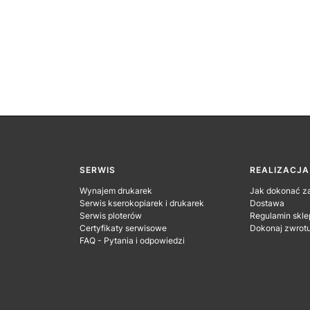
SERWIS
REALIZACJ
Wynajem drukarek
Jak dokonać z
Serwis kserokopiarek i drukarek
Dostawa
Serwis ploterów
Regulamin skle
Certyfikaty serwisowe
Dokonaj zwrot
FAQ - Pytania i odpowiedzi