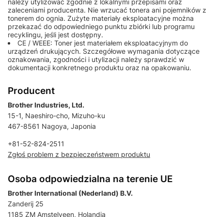
należy utylizować zgodnie z lokalnymi przepisami oraz
zaleceniami producenta. Nie wrzucać tonera ani pojemników z
tonerem do ognia. Zużyte materiały eksploatacyjne można
przekazać do odpowiedniego punktu zbiórki lub programu
recyklingu, jeśli jest dostępny.
CE / WEEE: Toner jest materiałem eksploatacyjnym do
urządzeń drukujących. Szczegółowe wymagania dotyczące
oznakowania, zgodności i utylizacji należy sprawdzić w
dokumentacji konkretnego produktu oraz na opakowaniu.
Producent
Brother Industries, Ltd.
15-1, Naeshiro-cho, Mizuho-ku
467-8561 Nagoya, Japonia
+81-52-824-2511
Zgłoś problem z bezpieczeństwem produktu
Osoba odpowiedzialna na terenie UE
Brother International (Nederland) B.V.
Zanderij 25
1185 ZM Amstelveen, Holandia