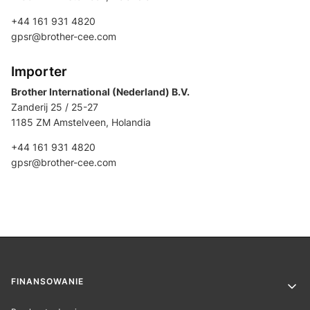
+44 161 931 4820
gpsr@brother-cee.com
Importer
Brother International (Nederland) B.V.
Zanderij 25 / 25-27
1185 ZM Amstelveen, Holandia
+44 161 931 4820
gpsr@brother-cee.com
Linki w stopce
FINANSOWANIE