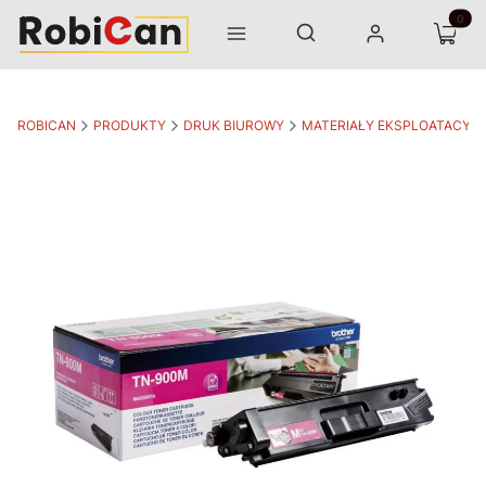
Otwórz wyszukiwarkę
Produk
Szukaj
Menu
Zaloguj się
Koszyk
ROBICAN
PRODUKTY
DRUK BIUROWY
MATERIAŁY EKSPLOATACYJ