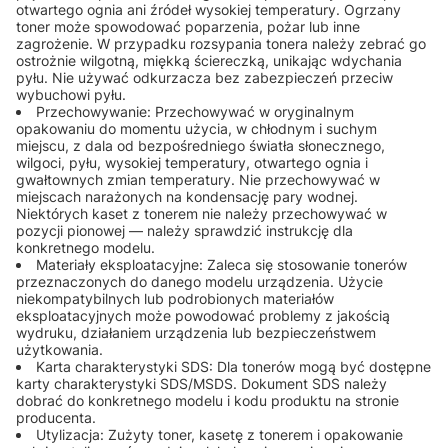
otwartego ognia ani źródeł wysokiej temperatury. Ogrzany
toner może spowodować poparzenia, pożar lub inne
zagrożenie. W przypadku rozsypania tonera należy zebrać go
ostrożnie wilgotną, miękką ściereczką, unikając wdychania
pyłu. Nie używać odkurzacza bez zabezpieczeń przeciw
wybuchowi pyłu.
Przechowywanie: Przechowywać w oryginalnym
opakowaniu do momentu użycia, w chłodnym i suchym
miejscu, z dala od bezpośredniego światła słonecznego,
wilgoci, pyłu, wysokiej temperatury, otwartego ognia i
gwałtownych zmian temperatury. Nie przechowywać w
miejscach narażonych na kondensację pary wodnej.
Niektórych kaset z tonerem nie należy przechowywać w
pozycji pionowej — należy sprawdzić instrukcję dla
konkretnego modelu.
Materiały eksploatacyjne: Zaleca się stosowanie tonerów
przeznaczonych do danego modelu urządzenia. Użycie
niekompatybilnych lub podrobionych materiałów
eksploatacyjnych może powodować problemy z jakością
wydruku, działaniem urządzenia lub bezpieczeństwem
użytkowania.
Karta charakterystyki SDS: Dla tonerów mogą być dostępne
karty charakterystyki SDS/MSDS. Dokument SDS należy
dobrać do konkretnego modelu i kodu produktu na stronie
producenta.
Utylizacja: Zużyty toner, kasetę z tonerem i opakowanie