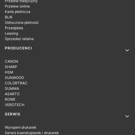
Przelew tradycyjny
Przelew online
Karta płatnicza
BLIK
Odroczona płatność
Przedpłata
Leasing
Sprzedaż ratalna
PRODUCENCI
CANON
SHARP
HSM
SUNWOOD
COLORTRAC
SUMMA
ASARTO
ROWE
VEROTECH
SERWIS
Wynajem drukarek
Serwis kserokopiarek i drukarek