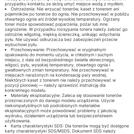
przypadku kontaktu ze skórą umyć miejsce wodą z mydłem.
Ostrzeżenia: Nie wrzucać tonerów, kaset z tonerem ani
pojemników po tonerze do ognia. Nie przechowywać w pobliżu
otwartego ognia ani źródeł wysokiej temperatury. Ogrzany
toner może spowodować poparzenia, pożar lub inne
zagrożenie. W przypadku rozsypania tonera należy zebrać go
ostrożnie wilgotną, miękką ściereczką, unikając wdychania
pyłu. Nie używać odkurzacza bez zabezpieczeń przeciw
wybuchowi pyłu.
Przechowywanie: Przechowywać w oryginalnym
opakowaniu do momentu użycia, w chłodnym i suchym
miejscu, z dala od bezpośredniego światła słonecznego,
wilgoci, pyłu, wysokiej temperatury, otwartego ognia i
gwałtownych zmian temperatury. Nie przechowywać w
miejscach narażonych na kondensację pary wodnej.
Niektórych kaset z tonerem nie należy przechowywać w
pozycji pionowej — należy sprawdzić instrukcję dla
konkretnego modelu.
Materiały eksploatacyjne: Zaleca się stosowanie tonerów
przeznaczonych do danego modelu urządzenia. Użycie
niekompatybilnych lub podrobionych materiałów
eksploatacyjnych może powodować problemy z jakością
wydruku, działaniem urządzenia lub bezpieczeństwem
użytkowania.
Karta charakterystyki SDS: Dla tonerów mogą być dostępne
karty charakterystyki SDS/MSDS. Dokument SDS należy