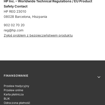
HP Inc. – Worldwide Technical Regulations / EU Product
Safety Contact
HP REG 23010
08028 Barcelona, Hiszpania
902 02 70 20
reg@hp.com
Zgłoś problem z bezpieczeństwem produktu
Linki w stopce
FINANSOWANIE
Przelew tradycyjny
Przelew online
Karta płatnicza
BLIK
Odroczona płatność