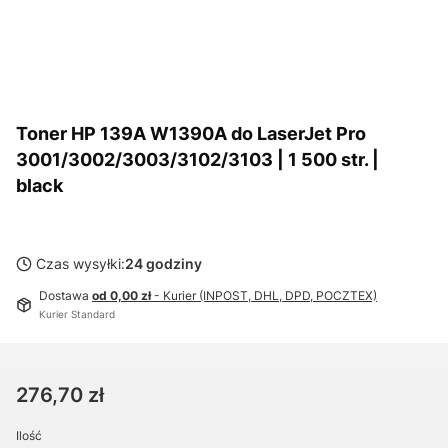
Toner HP 139A W1390A do LaserJet Pro
3001/3002/3003/3102/3103 | 1 500 str. |
black
Czas wysyłki:
24 godziny
Dostawa
od 0,00 zł
- Kurier (INPOST, DHL, DPD, POCZTEX)
Kurier Standard
Cena
276,70 zł
Ilość