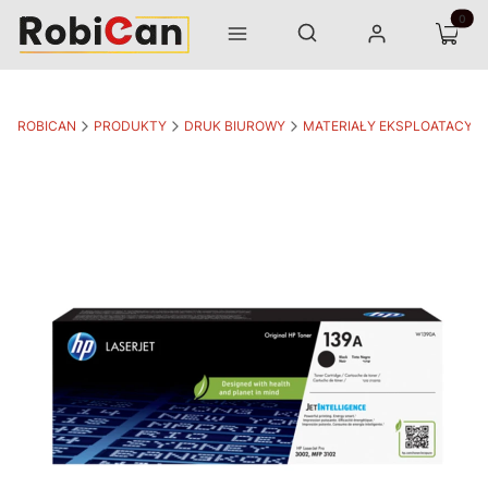
Otwórz wyszukiwarkę
Produk
Szukaj
Menu
Zaloguj się
Koszyk
ROBICAN
PRODUKTY
DRUK BIUROWY
MATERIAŁY EKSPLOATACYJ