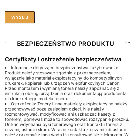
WYŚLIJ
BEZPIECZEŃSTWO PRODUKTU
Certyfikaty i ostrzeżenie bezpieczeństwa
Informacje dotyczące bezpieczeństwa i użytkowania:
Produkt należy stosować zgodnie z przeznaczeniem,
wyłącznie jako materiał eksploatacyjny do kompatybilnych
drukarek, kopiarek lub urządzeń wielofunkcyjnych Canon.
Przed montażem i wymianą tonera należy zapoznać się z
instrukcją obsługi urządzenia oraz dokumentacją producenta
dla konkretnego modelu tonera.
Ostrzeżenia: Tonery i inne materiały eksploatacyjne należy
przechowywać poza zasięgiem dzieci. Nie należy
rozmontowywać, modyfikować ani uszkadzać kasety z
tonerem, ponieważ może to spowodować rozsypanie proszku.
Unikać wdychania pyłu tonerowego oraz kontaktu tonera z
oczami, ustami i skórą. W razie kontaktu z oczami lub ustami
należy przemyć zimną wodą i skonsultować się z lekarzem. W