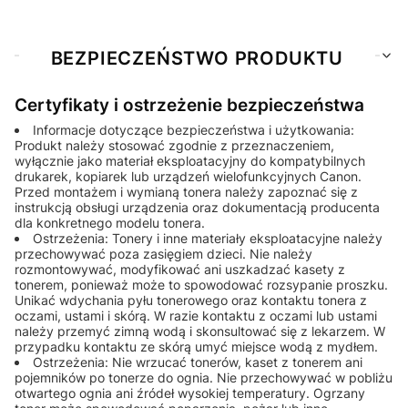
BEZPIECZEŃSTWO PRODUKTU
Certyfikaty i ostrzeżenie bezpieczeństwa
Informacje dotyczące bezpieczeństwa i użytkowania:
Produkt należy stosować zgodnie z przeznaczeniem,
wyłącznie jako materiał eksploatacyjny do kompatybilnych
drukarek, kopiarek lub urządzeń wielofunkcyjnych Canon.
Przed montażem i wymianą tonera należy zapoznać się z
instrukcją obsługi urządzenia oraz dokumentacją producenta
dla konkretnego modelu tonera.
Ostrzeżenia: Tonery i inne materiały eksploatacyjne należy
przechowywać poza zasięgiem dzieci. Nie należy
rozmontowywać, modyfikować ani uszkadzać kasety z
tonerem, ponieważ może to spowodować rozsypanie proszku.
Unikać wdychania pyłu tonerowego oraz kontaktu tonera z
oczami, ustami i skórą. W razie kontaktu z oczami lub ustami
należy przemyć zimną wodą i skonsultować się z lekarzem. W
przypadku kontaktu ze skórą umyć miejsce wodą z mydłem.
Ostrzeżenia: Nie wrzucać tonerów, kaset z tonerem ani
pojemników po tonerze do ognia. Nie przechowywać w pobliżu
otwartego ognia ani źródeł wysokiej temperatury. Ogrzany