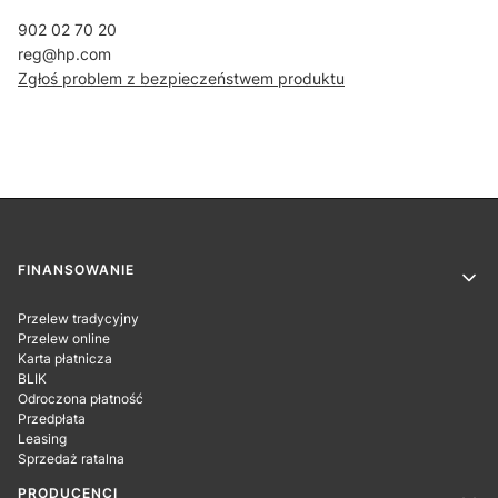
902 02 70 20
reg@hp.com
Zgłoś problem z bezpieczeństwem produktu
Linki w stopce
FINANSOWANIE
Przelew tradycyjny
Przelew online
Karta płatnicza
BLIK
Odroczona płatność
Przedpłata
Leasing
Sprzedaż ratalna
PRODUCENCI