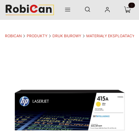
Otwórz wyszukiwarkę
Produk
Szukaj
Menu
Zaloguj się
Koszyk
ROBICAN
PRODUKTY
DRUK BIUROWY
MATERIAŁY EKSPLOATACYJ