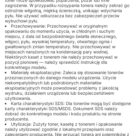
toner może spowodować poparzenia, pożar lub inne
zagrożenie. W przypadku rozsypania tonera należy zebrać go
ostrożnie wilgotną, miękką ściereczką, unikając wdychania
pyłu. Nie używać odkurzacza bez zabezpieczeń przeciw
wybuchowi pyłu.
Przechowywanie: Przechowywać w oryginalnym
opakowaniu do momentu użycia, w chłodnym i suchym
miejscu, z dala od bezpośredniego światła słonecznego,
wilgoci, pyłu, wysokiej temperatury, otwartego ognia i
gwałtownych zmian temperatury. Nie przechowywać w
miejscach narażonych na kondensację pary wodnej.
Niektórych kaset z tonerem nie należy przechowywać w
pozycji pionowej — należy sprawdzić instrukcję dla
konkretnego modelu.
Materiały eksploatacyjne: Zaleca się stosowanie tonerów
przeznaczonych do danego modelu urządzenia. Użycie
niekompatybilnych lub podrobionych materiałów
eksploatacyjnych może powodować problemy z jakością
wydruku, działaniem urządzenia lub bezpieczeństwem
użytkowania.
Karta charakterystyki SDS: Dla tonerów mogą być dostępne
karty charakterystyki SDS/MSDS. Dokument SDS należy
dobrać do konkretnego modelu i kodu produktu na stronie
producenta.
Utylizacja: Zużyty toner, kasetę z tonerem i opakowanie
należy utylizować zgodnie z lokalnymi przepisami oraz
zaleceniami producenta. Nie wrzucać tonera ani pojemników z