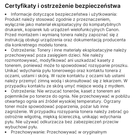
Certyfikaty i ostrzeżenie bezpieczeństwa
Informacje dotyczące bezpieczeństwa i użytkowania:
Produkt należy stosować zgodnie z przeznaczeniem,
wyłącznie jako materiał eksploatacyjny do kompatybilnych
drukarek, kopiarek lub urządzeń wielofunkcyjnych Canon.
Przed montażem i wymianą tonera należy zapoznać się z
instrukcją obsługi urządzenia oraz dokumentacją producenta
dla konkretnego modelu tonera.
Ostrzeżenia: Tonery i inne materiały eksploatacyjne należy
przechowywać poza zasięgiem dzieci. Nie należy
rozmontowywać, modyfikować ani uszkadzać kasety z
tonerem, ponieważ może to spowodować rozsypanie proszku.
Unikać wdychania pyłu tonerowego oraz kontaktu tonera z
oczami, ustami i skórą. W razie kontaktu z oczami lub ustami
należy przemyć zimną wodą i skonsultować się z lekarzem. W
przypadku kontaktu ze skórą umyć miejsce wodą z mydłem.
Ostrzeżenia: Nie wrzucać tonerów, kaset z tonerem ani
pojemników po tonerze do ognia. Nie przechowywać w pobliżu
otwartego ognia ani źródeł wysokiej temperatury. Ogrzany
toner może spowodować poparzenia, pożar lub inne
zagrożenie. W przypadku rozsypania tonera należy zebrać go
ostrożnie wilgotną, miękką ściereczką, unikając wdychania
pyłu. Nie używać odkurzacza bez zabezpieczeń przeciw
wybuchowi pyłu.
Przechowywanie: Przechowywać w oryginalnym