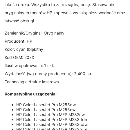
jakość druku. Wszystko to za rozsądną cenę. Stosowanie
oryginalnych tonerów HP zapewnia wysoką niezawodność oraz
łatwość obsługi.
Zamiennik/Oryginał: Oryginalny
Producent: HP
Kolor: cyan (błękitny)
Kod OEM: 207X
Ilość w opakowaniu: 1 szt.
Wydajność (wg normy producenta): 2 400 str.
Technologia druku: laserowa
Kompatybilne urządzenia:
HP Color LaserJet Pro M255dw
HP Color LaserJet Pro M255nw
HP Color LaserJet Pro MFP M282nw
HP Color LaserJet Pro MFP M283 fdn
HP Color LaserJet Pro MFP M283cdw
HP Color LaserJet Pro MFP M283fdw