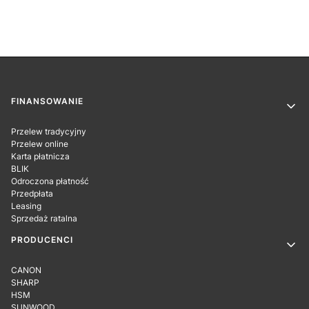
Linki w stopce
FINANSOWANIE
Przelew tradycyjny
Przelew online
Karta płatnicza
BLIK
Odroczona płatność
Przedpłata
Leasing
Sprzedaż ratalna
PRODUCENCI
CANON
SHARP
HSM
SUNWOOD