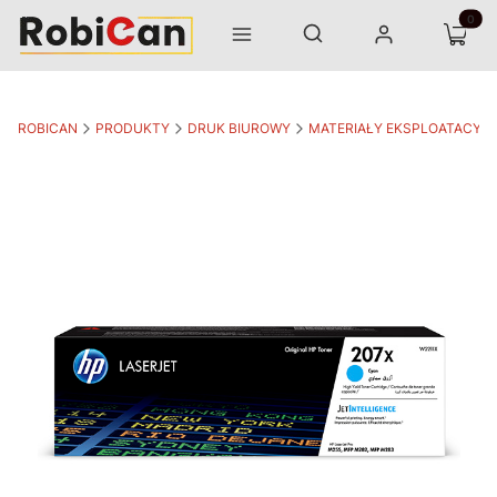
Otwórz wyszukiwarkę
Produk
Szukaj
Menu
Zaloguj się
Koszyk
ROBICAN
PRODUKTY
DRUK BIUROWY
MATERIAŁY EKSPLOATACYJ