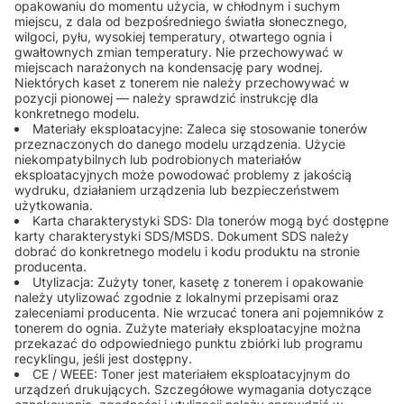
opakowaniu do momentu użycia, w chłodnym i suchym
miejscu, z dala od bezpośredniego światła słonecznego,
wilgoci, pyłu, wysokiej temperatury, otwartego ognia i
gwałtownych zmian temperatury. Nie przechowywać w
miejscach narażonych na kondensację pary wodnej.
Niektórych kaset z tonerem nie należy przechowywać w
pozycji pionowej — należy sprawdzić instrukcję dla
konkretnego modelu.
Materiały eksploatacyjne: Zaleca się stosowanie tonerów
przeznaczonych do danego modelu urządzenia. Użycie
niekompatybilnych lub podrobionych materiałów
eksploatacyjnych może powodować problemy z jakością
wydruku, działaniem urządzenia lub bezpieczeństwem
użytkowania.
Karta charakterystyki SDS: Dla tonerów mogą być dostępne
karty charakterystyki SDS/MSDS. Dokument SDS należy
dobrać do konkretnego modelu i kodu produktu na stronie
producenta.
Utylizacja: Zużyty toner, kasetę z tonerem i opakowanie
należy utylizować zgodnie z lokalnymi przepisami oraz
zaleceniami producenta. Nie wrzucać tonera ani pojemników z
tonerem do ognia. Zużyte materiały eksploatacyjne można
przekazać do odpowiedniego punktu zbiórki lub programu
recyklingu, jeśli jest dostępny.
CE / WEEE: Toner jest materiałem eksploatacyjnym do
urządzeń drukujących. Szczegółowe wymagania dotyczące