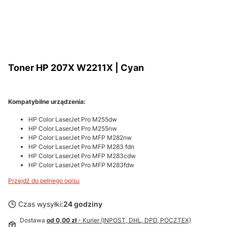
Toner HP 207X W2211X | Cyan
Kompatybilne urządzenia:
HP Color LaserJet Pro M255dw
HP Color LaserJet Pro M255nw
HP Color LaserJet Pro MFP M282nw
HP Color LaserJet Pro MFP M283 fdn
HP Color LaserJet Pro MFP M283cdw
HP Color LaserJet Pro MFP M283fdw
Przejdź do pełnego opisu
Czas wysyłki:
24 godziny
Dostawa
od 0,00 zł
- Kurier (INPOST, DHL, DPD, POCZTEX)