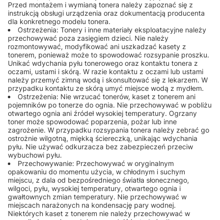
Przed montażem i wymianą tonera należy zapoznać się z
instrukcją obsługi urządzenia oraz dokumentacją producenta
dla konkretnego modelu tonera.
Ostrzeżenia: Tonery i inne materiały eksploatacyjne należy
przechowywać poza zasięgiem dzieci. Nie należy
rozmontowywać, modyfikować ani uszkadzać kasety z
tonerem, ponieważ może to spowodować rozsypanie proszku.
Unikać wdychania pyłu tonerowego oraz kontaktu tonera z
oczami, ustami i skórą. W razie kontaktu z oczami lub ustami
należy przemyć zimną wodą i skonsultować się z lekarzem. W
przypadku kontaktu ze skórą umyć miejsce wodą z mydłem.
Ostrzeżenia: Nie wrzucać tonerów, kaset z tonerem ani
pojemników po tonerze do ognia. Nie przechowywać w pobliżu
otwartego ognia ani źródeł wysokiej temperatury. Ogrzany
toner może spowodować poparzenia, pożar lub inne
zagrożenie. W przypadku rozsypania tonera należy zebrać go
ostrożnie wilgotną, miękką ściereczką, unikając wdychania
pyłu. Nie używać odkurzacza bez zabezpieczeń przeciw
wybuchowi pyłu.
Przechowywanie: Przechowywać w oryginalnym
opakowaniu do momentu użycia, w chłodnym i suchym
miejscu, z dala od bezpośredniego światła słonecznego,
wilgoci, pyłu, wysokiej temperatury, otwartego ognia i
gwałtownych zmian temperatury. Nie przechowywać w
miejscach narażonych na kondensację pary wodnej.
Niektórych kaset z tonerem nie należy przechowywać w