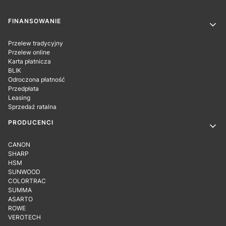
Linki w stopce
FINANSOWANIE
Przelew tradycyjny
Przelew online
Karta płatnicza
BLIK
Odroczona płatność
Przedpłata
Leasing
Sprzedaż ratalna
PRODUCENCI
CANON
SHARP
HSM
SUNWOOD
COLORTRAC
SUMMA
ASARTO
ROWE
VEROTECH