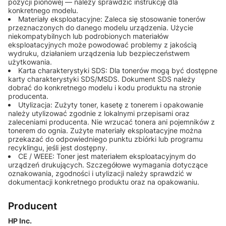
pozycji pionowej — należy sprawdzić instrukcję dla
konkretnego modelu.
Materiały eksploatacyjne: Zaleca się stosowanie tonerów
przeznaczonych do danego modelu urządzenia. Użycie
niekompatybilnych lub podrobionych materiałów
eksploatacyjnych może powodować problemy z jakością
wydruku, działaniem urządzenia lub bezpieczeństwem
użytkowania.
Karta charakterystyki SDS: Dla tonerów mogą być dostępne
karty charakterystyki SDS/MSDS. Dokument SDS należy
dobrać do konkretnego modelu i kodu produktu na stronie
producenta.
Utylizacja: Zużyty toner, kasetę z tonerem i opakowanie
należy utylizować zgodnie z lokalnymi przepisami oraz
zaleceniami producenta. Nie wrzucać tonera ani pojemników z
tonerem do ognia. Zużyte materiały eksploatacyjne można
przekazać do odpowiedniego punktu zbiórki lub programu
recyklingu, jeśli jest dostępny.
CE / WEEE: Toner jest materiałem eksploatacyjnym do
urządzeń drukujących. Szczegółowe wymagania dotyczące
oznakowania, zgodności i utylizacji należy sprawdzić w
dokumentacji konkretnego produktu oraz na opakowaniu.
Producent
HP Inc.