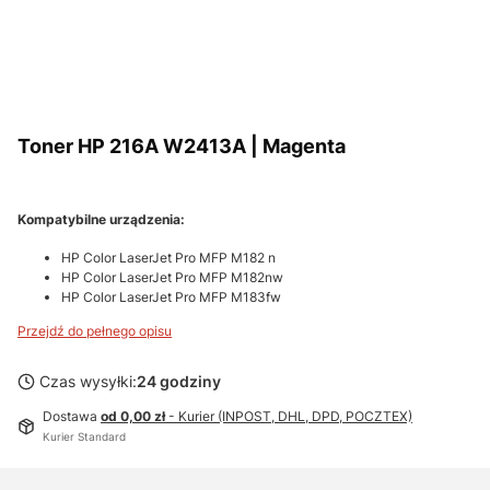
Toner HP 216A W2413A | Magenta
Kompatybilne urządzenia:
HP Color LaserJet Pro MFP M182 n
HP Color LaserJet Pro MFP M182nw
HP Color LaserJet Pro MFP M183fw
Przejdź do pełnego opisu
Czas wysyłki:
24 godziny
Dostawa
od 0,00 zł
- Kurier (INPOST, DHL, DPD, POCZTEX)
Kurier Standard