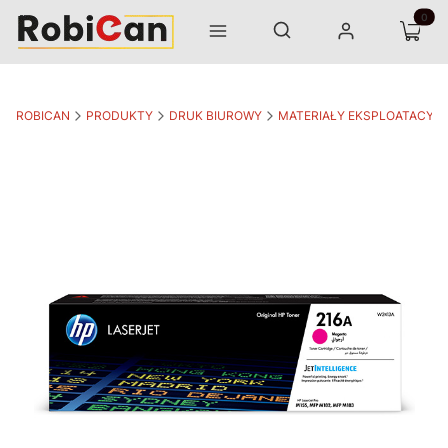
Otwórz wyszukiwarkę
Produk
Szukaj
Menu
Zaloguj się
Koszyk
ROBICAN
PRODUKTY
DRUK BIUROWY
MATERIAŁY EKSPLOATACYJ