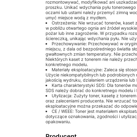
rozmontowywać, modyfikować ani uszkadzać
proszku. Unikać wdychania pyłu tonerowego o
oczami lub ustami należy przemyć zimną wod
umyć miejsce wodą z mydłem.
Ostrzeżenia: Nie wrzucać tonerów, kaset
w pobliżu otwartego ognia ani źródeł wysok
pożar lub inne zagrożenie. W przypadku rozs
ściereczką, unikając wdychania pyłu. Nie u
Przechowywanie: Przechowywać w orygin
miejscu, z dala od bezpośredniego światła sł
gwałtownych zmian temperatury. Nie przech
Niektórych kaset z tonerem nie należy przec
konkretnego modelu.
Materiały eksploatacyjne: Zaleca się st
Użycie niekompatybilnych lub podrobionych
jakością wydruku, działaniem urządzenia lu
Karta charakterystyki SDS: Dla tonerów 
SDS należy dobrać do konkretnego modelu i 
Utylizacja: Zużyty toner, kasetę z tonere
oraz zaleceniami producenta. Nie wrzucać to
eksploatacyjne można przekazać do odpowiedn
CE / WEEE: Toner jest materiałem eksplo
dotyczące oznakowania, zgodności i utylizac
opakowaniu.
Producent