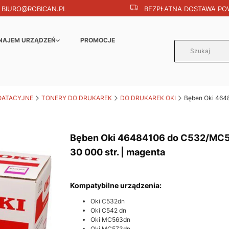
BIURO@ROBICAN.PL
BEZPŁATNA DOSTAWA POW
NAJEM URZĄDZEŃ
PROMOCJE
OATACYJNE
TONERY DO DRUKAREK
DO DRUKAREK OKI
Bęben Oki 4648
Bęben Oki 46484106 do C532/MC5
30 000 str. | magenta
Kompatybilne urządzenia:
Oki C532dn
Oki C542 dn
Oki MC563dn
Oki MC573dn