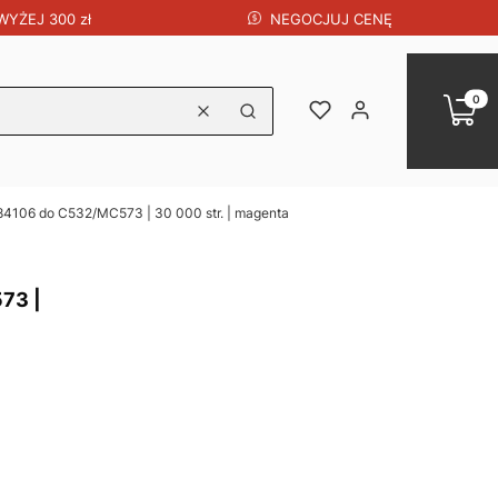
NEGOCJUJ CENĘ
YŻEJ 300 zł
Produk
Koszy
Ulubione
Zaloguj się
Wyczyść
Szukaj
4106 do C532/MC573 | 30 000 str. | magenta
73 |