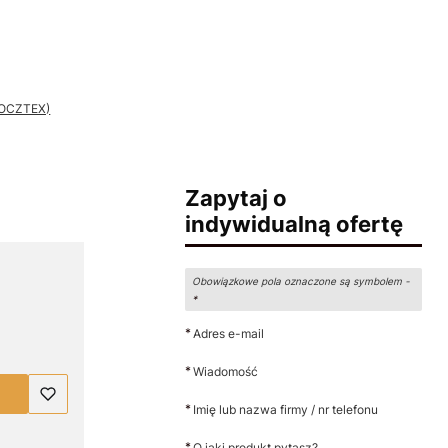
 POCZTEX)
Zapytaj o
indywidualną ofertę
Obowiązkowe pola oznaczone są symbolem -
*
*
Adres e-mail
*
Wiadomość
*
Imię lub nazwa firmy / nr telefonu
*
O jaki produkt pytasz?