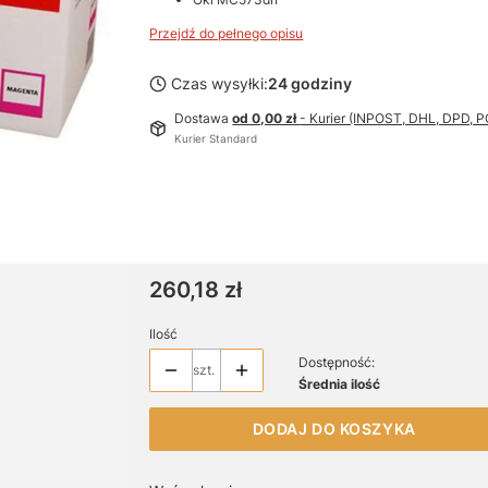
Przejdź do pełnego opisu
Czas wysyłki:
24 godziny
Dostawa
od 0,00 zł
- Kurier (INPOST, DHL, DPD,
Kurier Standard
Cena
260,18 zł
Ilość
Dostępność:
szt.
Średnia ilość
DODAJ DO KOSZYKA