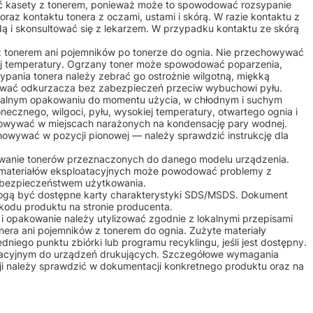
 kasety z tonerem, ponieważ może to spowodować rozsypanie
raz kontaktu tonera z oczami, ustami i skórą. W razie kontaktu z
ą i skonsultować się z lekarzem. W przypadku kontaktu ze skórą
 z tonerem ani pojemników po tonerze do ognia. Nie przechowywać
iej temperatury. Ogrzany toner może spowodować poparzenia,
ypania tonera należy zebrać go ostrożnie wilgotną, miękką
żywać odkurzacza bez zabezpieczeń przeciw wybuchowi pyłu.
alnym opakowaniu do momentu użycia, w chłodnym i suchym
onecznego, wilgoci, pyłu, wysokiej temperatury, otwartego ognia i
owywać w miejscach narażonych na kondensację pary wodnej.
howywać w pozycji pionowej — należy sprawdzić instrukcję dla
osowanie tonerów przeznaczonych do danego modelu urządzenia.
 materiałów eksploatacyjnych może powodować problemy z
b bezpieczeństwem użytkowania.
mogą być dostępne karty charakterystyki SDS/MSDS. Dokument
kodu produktu na stronie producenta.
m i opakowanie należy utylizować zgodnie z lokalnymi przepisami
nera ani pojemników z tonerem do ognia. Zużyte materiały
iego punktu zbiórki lub programu recyklingu, jeśli jest dostępny.
atacyjnym do urządzeń drukujących. Szczegółowe wymagania
ji należy sprawdzić w dokumentacji konkretnego produktu oraz na