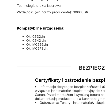
Technologia druku: laserowa
Wydajność (wg normy producenta): 30000 str.
Kompatybilne urządzenia:
Oki C532dn
Oki C542 dn
Oki MC563dn
Oki MC573dn
BEZPIEC
Certyfikaty i ostrzeżenie bez
Informacje dotyczące bezpieczeństwa i u
wyłącznie jako materiał eksploatacyjny do k
Canon. Przed montażem i wymianą tonera nale
dokumentacją producenta dla konkretnego m
Ostrzeżenia: Tonery i inne materiały eks