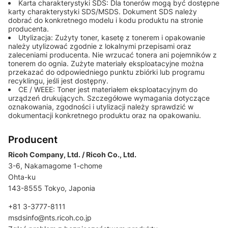
Karta charakterystyki SDS: Dla tonerów mogą być dostępne
karty charakterystyki SDS/MSDS. Dokument SDS należy
dobrać do konkretnego modelu i kodu produktu na stronie
producenta.
Utylizacja: Zużyty toner, kasetę z tonerem i opakowanie
należy utylizować zgodnie z lokalnymi przepisami oraz
zaleceniami producenta. Nie wrzucać tonera ani pojemników z
tonerem do ognia. Zużyte materiały eksploatacyjne można
przekazać do odpowiedniego punktu zbiórki lub programu
recyklingu, jeśli jest dostępny.
CE / WEEE: Toner jest materiałem eksploatacyjnym do
urządzeń drukujących. Szczegółowe wymagania dotyczące
oznakowania, zgodności i utylizacji należy sprawdzić w
dokumentacji konkretnego produktu oraz na opakowaniu.
Producent
Ricoh Company, Ltd. / Ricoh Co., Ltd.
3-6, Nakamagome 1-chome
Ohta-ku
143-8555 Tokyo, Japonia
+81 3-3777-8111
msdsinfo@nts.ricoh.co.jp