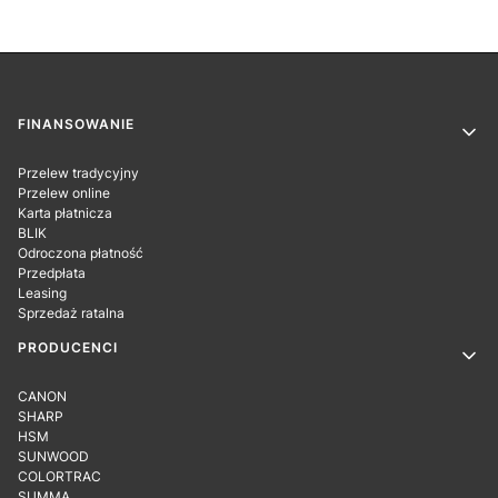
Linki w stopce
FINANSOWANIE
Przelew tradycyjny
Przelew online
Karta płatnicza
BLIK
Odroczona płatność
Przedpłata
Leasing
Sprzedaż ratalna
PRODUCENCI
CANON
SHARP
HSM
SUNWOOD
COLORTRAC
SUMMA