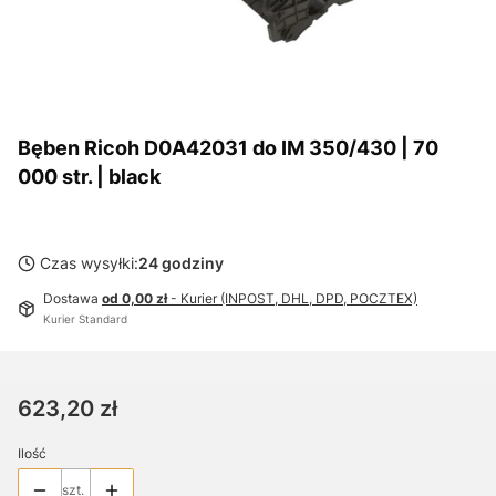
Bęben Ricoh D0A42031 do IM 350/430 | 70
000 str. | black
Czas wysyłki:
24 godziny
Dostawa
od 0,00 zł
- Kurier (INPOST, DHL, DPD, POCZTEX)
Kurier Standard
Cena
623,20 zł
Ilość
szt.