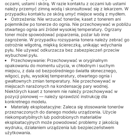
oczami, ustami i skórą. W razie kontaktu z oczami lub ustami
należy przemyć zimną wodą i skonsultować się z lekarzem. W
przypadku kontaktu ze skórą umyć miejsce wodą z mydłem.
Ostrzeżenia: Nie wrzucać tonerów, kaset z tonerem ani
pojemników po tonerze do ognia. Nie przechowywać w pobliżu
otwartego ognia ani źródeł wysokiej temperatury. Ogrzany
toner może spowodować poparzenia, pożar lub inne
zagrożenie. W przypadku rozsypania tonera należy zebrać go
ostrożnie wilgotną, miękką ściereczką, unikając wdychania
pyłu. Nie używać odkurzacza bez zabezpieczeń przeciw
wybuchowi pyłu.
Przechowywanie: Przechowywać w oryginalnym
opakowaniu do momentu użycia, w chłodnym i suchym
miejscu, z dala od bezpośredniego światła słonecznego,
wilgoci, pyłu, wysokiej temperatury, otwartego ognia i
gwałtownych zmian temperatury. Nie przechowywać w
miejscach narażonych na kondensację pary wodnej.
Niektórych kaset z tonerem nie należy przechowywać w
pozycji pionowej — należy sprawdzić instrukcję dla
konkretnego modelu.
Materiały eksploatacyjne: Zaleca się stosowanie tonerów
przeznaczonych do danego modelu urządzenia. Użycie
niekompatybilnych lub podrobionych materiałów
eksploatacyjnych może powodować problemy z jakością
wydruku, działaniem urządzenia lub bezpieczeństwem
użytkowania.