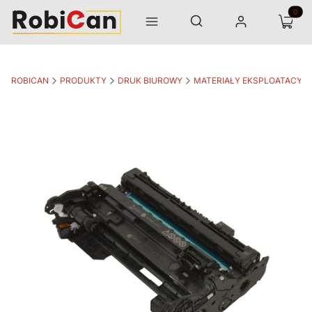
Otwórz wyszukiwarkę
Produk
Szukaj
Menu
Zaloguj się
Koszyk
ROBICAN
PRODUKTY
DRUK BIUROWY
MATERIAŁY EKSPLOATACYJ