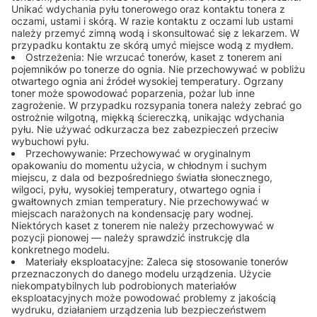
Unikać wdychania pyłu tonerowego oraz kontaktu tonera z
oczami, ustami i skórą. W razie kontaktu z oczami lub ustami
należy przemyć zimną wodą i skonsultować się z lekarzem. W
przypadku kontaktu ze skórą umyć miejsce wodą z mydłem.
Ostrzeżenia: Nie wrzucać tonerów, kaset z tonerem ani
pojemników po tonerze do ognia. Nie przechowywać w pobliżu
otwartego ognia ani źródeł wysokiej temperatury. Ogrzany
toner może spowodować poparzenia, pożar lub inne
zagrożenie. W przypadku rozsypania tonera należy zebrać go
ostrożnie wilgotną, miękką ściereczką, unikając wdychania
pyłu. Nie używać odkurzacza bez zabezpieczeń przeciw
wybuchowi pyłu.
Przechowywanie: Przechowywać w oryginalnym
opakowaniu do momentu użycia, w chłodnym i suchym
miejscu, z dala od bezpośredniego światła słonecznego,
wilgoci, pyłu, wysokiej temperatury, otwartego ognia i
gwałtownych zmian temperatury. Nie przechowywać w
miejscach narażonych na kondensację pary wodnej.
Niektórych kaset z tonerem nie należy przechowywać w
pozycji pionowej — należy sprawdzić instrukcję dla
konkretnego modelu.
Materiały eksploatacyjne: Zaleca się stosowanie tonerów
przeznaczonych do danego modelu urządzenia. Użycie
niekompatybilnych lub podrobionych materiałów
eksploatacyjnych może powodować problemy z jakością
wydruku, działaniem urządzenia lub bezpieczeństwem