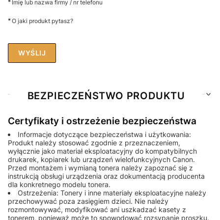
*
Imię lub nazwa firmy / nr telefonu
*
O jaki produkt pytasz?
WYŚLIJ
BEZPIECZEŃSTWO PRODUKTU
Certyfikaty i ostrzeżenie bezpieczeństwa
Informacje dotyczące bezpieczeństwa i użytkowania:
Produkt należy stosować zgodnie z przeznaczeniem,
wyłącznie jako materiał eksploatacyjny do kompatybilnych
drukarek, kopiarek lub urządzeń wielofunkcyjnych Canon.
Przed montażem i wymianą tonera należy zapoznać się z
instrukcją obsługi urządzenia oraz dokumentacją producenta
dla konkretnego modelu tonera.
Ostrzeżenia: Tonery i inne materiały eksploatacyjne należy
przechowywać poza zasięgiem dzieci. Nie należy
rozmontowywać, modyfikować ani uszkadzać kasety z
tonerem, ponieważ może to spowodować rozsypanie proszku.