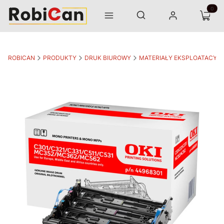
Otwórz wyszukiwarkę
Produk
Szukaj
Menu
Zaloguj się
Koszyk
ROBICAN
PRODUKTY
DRUK BIUROWY
MATERIAŁY EKSPLOATACYJ