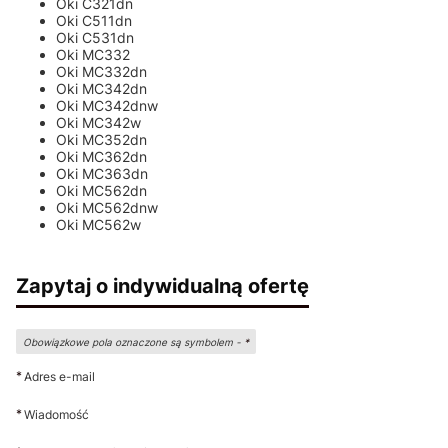
Oki C321dn
Oki C511dn
Oki C531dn
Oki MC332
Oki MC332dn
Oki MC342dn
Oki MC342dnw
Oki MC342w
Oki MC352dn
Oki MC362dn
Oki MC363dn
Oki MC562dn
Oki MC562dnw
Oki MC562w
Zapytaj o indywidualną ofertę
Obowiązkowe pola oznaczone są symbolem -
*
*
Adres e-mail
*
Wiadomość