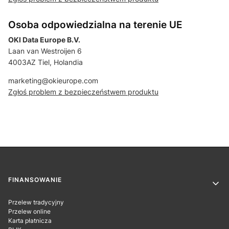
Osoba odpowiedzialna na terenie UE
OKI Data Europe B.V.
Laan van Westroijen 6
4003AZ Tiel, Holandia
marketing@okieurope.com
Zgłoś problem z bezpieczeństwem produktu
Linki w stopce
FINANSOWANIE
Przelew tradycyjny
Przelew online
Karta płatnicza