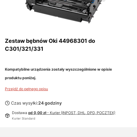
Zestaw bębnów Oki 44968301 do
C301/321/331
Kompatybilne urządzenia zostały wyszczególnione w opisie
produktu poniżej.
Przejdź do pełnego opisu
Czas wysyłki:
24 godziny
Dostawa
od 0,00 zł
- Kurier (INPOST, DHL, DPD, POCZTEX)
Kurier Standard