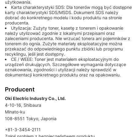
użytkowania.
Karta charakterystyki SDS: Dla tonerów mogą być dostępne
karty charakterystyki SDS/MSDS. Dokument SDS należy
dobrać do konkretnego modelu i kodu produktu na stronie
producenta.
Utylizacja: Zużyty toner, kasetę z tonerem i opakowanie
należy utylizować zgodnie z lokalnymi przepisami oraz
zaleceniami producenta. Nie wrzucać tonera ani pojemników z
tonerem do ognia. Zużyte materiały eksploatacyjne można
przekazać do odpowiedniego punktu zbiórki lub programu
recyklingu, jeśli jest dostępny.
CE / WEEE: Toner jest materiałem eksploatacyjnym do
urządzeń drukujących. Szczegółowe wymagania dotyczące
oznakowania, zgodności i utylizacji należy sprawdzić w
dokumentacji konkretnego produktu oraz na opakowaniu.
Producent
Oki Electric Industry Co., Ltd.
4-10-16, Shibaura
Minato-ku
108-8551 Tokyo, Japonia
+81-3-3454-2111
Zgłoś problem z bezpieczeństwem produktu