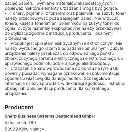
zacięć papieru i wymianie materiałów eksploatacyjnych,
ponieważ niektóre elementy urządzenia mogą być gorące.
Tonery, pojemniki z tonerem oraz pojemniki na zużyty toner
należy przechowywać poza zasięgiem dzieci. Nie wrzucać
tonera, kaset z tonerem ani pojemników na zużyty toner do
ognia. Zużyte materiały eksploatacyjne należy przekazywać
do utylizacji zgodnie z instrukcją producenta i lokalnymi
przepisami.
Produkt jest sprzętem elektrycznym i elektronicznym. Nie
należy wyrzucać go razem z odpadami komunalnymi. Zużyte
urządzenie należy przekazać do odpowiedniego punktu
zbiórki zużytego sprzętu elektrycznego i elektronicznego lub
uprawnionego podmiotu odbierającego elektroodpady.
Urządzenia Sharp wprowadzane do obrotu na rynku UE
powinny posiadać wymagane oznakowanie i dokumentację
zgodności właściwą dla danego modelu. Szczegółowe
informacje należy sprawdzić w deklaracji zgodności, instrukcji
obsługi lub dokumentacji producenta dla konkretnego
urządzenia.
Producent
Sharp Business Systems Deutschland GmbH
Industriestr. 180
50999 Köln, Niemcy