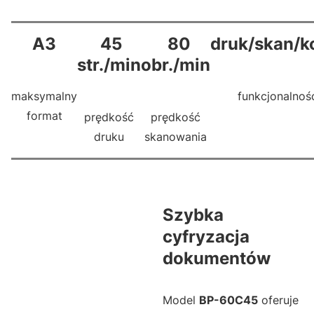
A3
45
80
druk/skan/k
str./min
obr./min
maksymalny
funkcjonalnoś
format
prędkość
prędkość
druku
skanowania
Szybka
cyfryzacja
dokumentów
Model
BP-60C45
oferuje