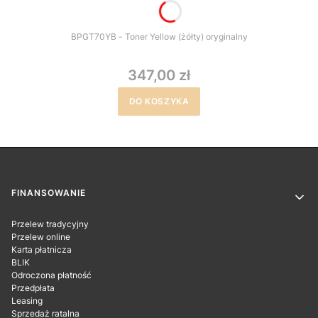
BPGT70YB - Toner Yellow (żółty) oryginalny
347,00 zł
DO KOSZYKA
Linki w stopce
FINANSOWANIE
Przelew tradycyjny
Przelew online
Karta płatnicza
BLIK
Odroczona płatność
Przedpłata
Leasing
Sprzedaż ratalna