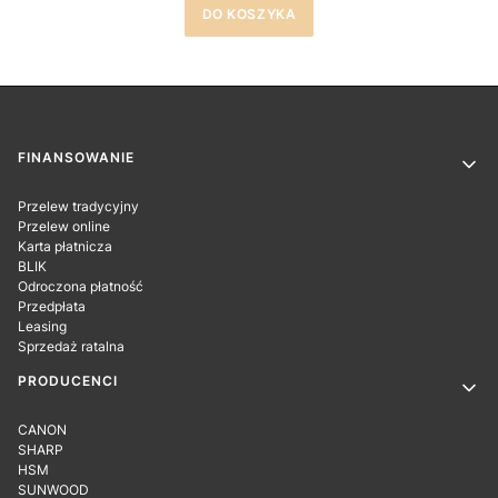
DO KOSZYKA
Linki w stopce
FINANSOWANIE
Przelew tradycyjny
Przelew online
Karta płatnicza
BLIK
Odroczona płatność
Przedpłata
Leasing
Sprzedaż ratalna
PRODUCENCI
CANON
SHARP
HSM
SUNWOOD