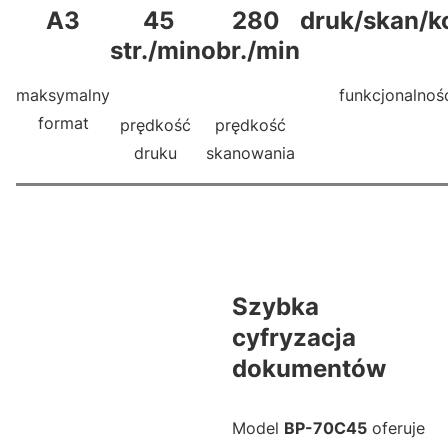
A3
45
280
druk/skan/k
str./min
obr./min
maksymalny
funkcjonalnoś
format
prędkość
prędkość
druku
skanowania
Szybka
cyfryzacja
dokumentów
Model
BP-70C45
oferuje