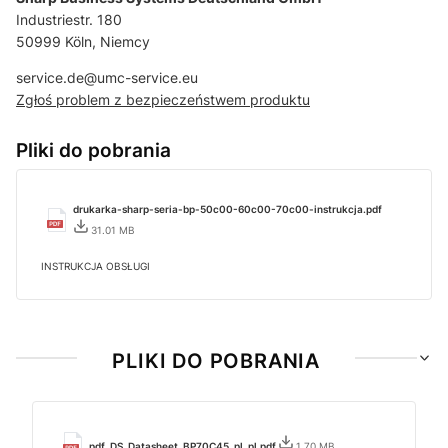
Industriestr. 180
50999 Köln, Niemcy
service.de@umc-service.eu
Zgłoś problem z bezpieczeństwem produktu
Pliki do pobrania
drukarka-sharp-seria-bp-50c00-60c00-70c00-instrukcja.pdf
31.01 MB
INSTRUKCJA OBSŁUGI
PLIKI DO POBRANIA
pdf_DS_Datasheet_BP70C45_pl_pl.pdf
1.70 MB