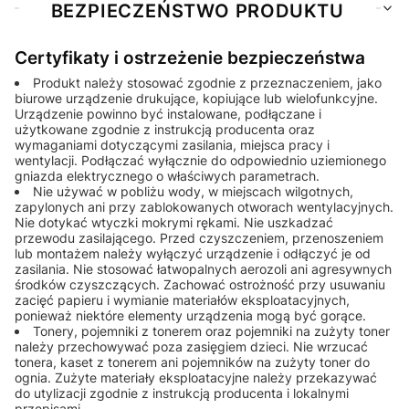
BEZPIECZEŃSTWO PRODUKTU
Certyfikaty i ostrzeżenie bezpieczeństwa
Produkt należy stosować zgodnie z przeznaczeniem, jako
biurowe urządzenie drukujące, kopiujące lub wielofunkcyjne.
Urządzenie powinno być instalowane, podłączane i
użytkowane zgodnie z instrukcją producenta oraz
wymaganiami dotyczącymi zasilania, miejsca pracy i
wentylacji. Podłączać wyłącznie do odpowiednio uziemionego
gniazda elektrycznego o właściwych parametrach.
Nie używać w pobliżu wody, w miejscach wilgotnych,
zapylonych ani przy zablokowanych otworach wentylacyjnych.
Nie dotykać wtyczki mokrymi rękami. Nie uszkadzać
przewodu zasilającego. Przed czyszczeniem, przenoszeniem
lub montażem należy wyłączyć urządzenie i odłączyć je od
zasilania. Nie stosować łatwopalnych aerozoli ani agresywnych
środków czyszczących. Zachować ostrożność przy usuwaniu
zacięć papieru i wymianie materiałów eksploatacyjnych,
ponieważ niektóre elementy urządzenia mogą być gorące.
Tonery, pojemniki z tonerem oraz pojemniki na zużyty toner
należy przechowywać poza zasięgiem dzieci. Nie wrzucać
tonera, kaset z tonerem ani pojemników na zużyty toner do
ognia. Zużyte materiały eksploatacyjne należy przekazywać
do utylizacji zgodnie z instrukcją producenta i lokalnymi
przepisami.