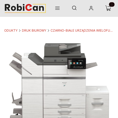
Otwórz wyszukiwarkę
Produk
Szukaj
Menu
Zaloguj się
Koszyk
PRODUKTY
DRUK BIUROWY
CZARNO-BIAŁE URZĄDZENIA WIELOFUNKCYJNE