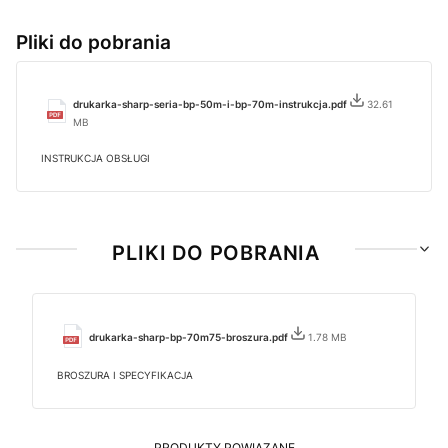
Pliki do pobrania
drukarka-sharp-seria-bp-50m-i-bp-70m-instrukcja.pdf
32.61
MB
INSTRUKCJA OBSŁUGI
PLIKI DO POBRANIA
drukarka-sharp-bp-70m75-broszura.pdf
1.78 MB
BROSZURA I SPECYFIKACJA
PRODUKTY POWIĄZANE