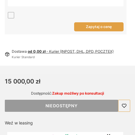
Zapytaj o cenę
Dostawa
od 0,00 zł
- Kurier (INPOST, DHL, DPD, POCZTEX)
Kurier Standard
Cena
15 000,00 zł
Dostępność:
Zakup możliwy po konsultacji
NIEDOSTĘPNY
Weź w leasing