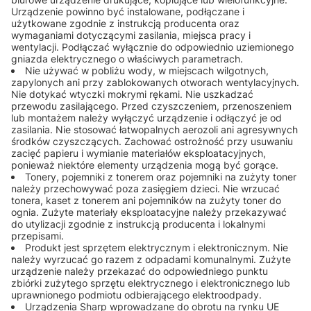
Urządzenie powinno być instalowane, podłączane i
użytkowane zgodnie z instrukcją producenta oraz
wymaganiami dotyczącymi zasilania, miejsca pracy i
wentylacji. Podłączać wyłącznie do odpowiednio uziemionego
gniazda elektrycznego o właściwych parametrach.
Nie używać w pobliżu wody, w miejscach wilgotnych,
zapylonych ani przy zablokowanych otworach wentylacyjnych.
Nie dotykać wtyczki mokrymi rękami. Nie uszkadzać
przewodu zasilającego. Przed czyszczeniem, przenoszeniem
lub montażem należy wyłączyć urządzenie i odłączyć je od
zasilania. Nie stosować łatwopalnych aerozoli ani agresywnych
środków czyszczących. Zachować ostrożność przy usuwaniu
zacięć papieru i wymianie materiałów eksploatacyjnych,
ponieważ niektóre elementy urządzenia mogą być gorące.
Tonery, pojemniki z tonerem oraz pojemniki na zużyty toner
należy przechowywać poza zasięgiem dzieci. Nie wrzucać
tonera, kaset z tonerem ani pojemników na zużyty toner do
ognia. Zużyte materiały eksploatacyjne należy przekazywać
do utylizacji zgodnie z instrukcją producenta i lokalnymi
przepisami.
Produkt jest sprzętem elektrycznym i elektronicznym. Nie
należy wyrzucać go razem z odpadami komunalnymi. Zużyte
urządzenie należy przekazać do odpowiedniego punktu
zbiórki zużytego sprzętu elektrycznego i elektronicznego lub
uprawnionego podmiotu odbierającego elektroodpady.
Urządzenia Sharp wprowadzane do obrotu na rynku UE