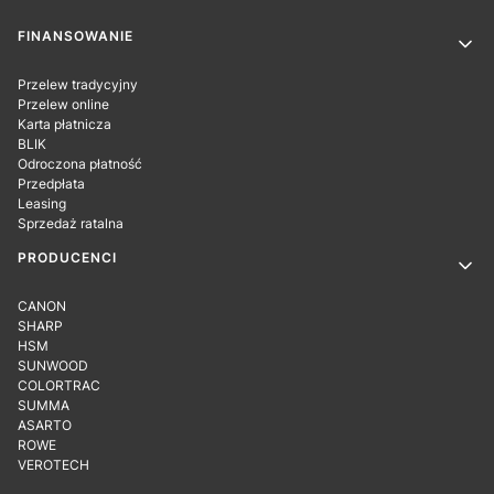
Linki w stopce
FINANSOWANIE
Przelew tradycyjny
Przelew online
Karta płatnicza
BLIK
Odroczona płatność
Przedpłata
Leasing
Sprzedaż ratalna
PRODUCENCI
CANON
SHARP
HSM
SUNWOOD
COLORTRAC
SUMMA
ASARTO
ROWE
VEROTECH