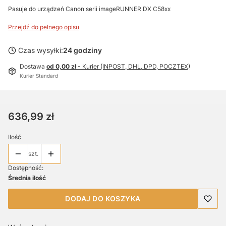
Pasuje do urządzeń Canon serii imageRUNNER DX C58xx
Przejdź do pełnego opisu
Czas wysyłki:
24 godziny
Dostawa
od 0,00 zł
- Kurier (INPOST, DHL, DPD, POCZTEX)
Kurier Standard
Cena
636,99 zł
Ilość
szt.
Dostępność:
Średnia ilość
DODAJ DO KOSZYKA