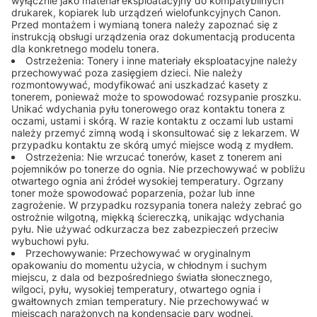
wyłącznie jako materiał eksploatacyjny do kompatybilnych
drukarek, kopiarek lub urządzeń wielofunkcyjnych Canon.
Przed montażem i wymianą tonera należy zapoznać się z
instrukcją obsługi urządzenia oraz dokumentacją producenta
dla konkretnego modelu tonera.
Ostrzeżenia: Tonery i inne materiały eksploatacyjne należy
przechowywać poza zasięgiem dzieci. Nie należy
rozmontowywać, modyfikować ani uszkadzać kasety z
tonerem, ponieważ może to spowodować rozsypanie proszku.
Unikać wdychania pyłu tonerowego oraz kontaktu tonera z
oczami, ustami i skórą. W razie kontaktu z oczami lub ustami
należy przemyć zimną wodą i skonsultować się z lekarzem. W
przypadku kontaktu ze skórą umyć miejsce wodą z mydłem.
Ostrzeżenia: Nie wrzucać tonerów, kaset z tonerem ani
pojemników po tonerze do ognia. Nie przechowywać w pobliżu
otwartego ognia ani źródeł wysokiej temperatury. Ogrzany
toner może spowodować poparzenia, pożar lub inne
zagrożenie. W przypadku rozsypania tonera należy zebrać go
ostrożnie wilgotną, miękką ściereczką, unikając wdychania
pyłu. Nie używać odkurzacza bez zabezpieczeń przeciw
wybuchowi pyłu.
Przechowywanie: Przechowywać w oryginalnym
opakowaniu do momentu użycia, w chłodnym i suchym
miejscu, z dala od bezpośredniego światła słonecznego,
wilgoci, pyłu, wysokiej temperatury, otwartego ognia i
gwałtownych zmian temperatury. Nie przechowywać w
miejscach narażonych na kondensację pary wodnej.