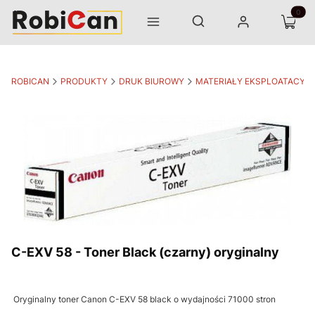
Otwórz wyszukiwarkę
Produk
Szukaj
Menu
Zaloguj się
Koszyk
ROBICAN
PRODUKTY
DRUK BIUROWY
MATERIAŁY EKSPLOATACYJ
C-EXV 58 - Toner Black (czarny) oryginalny
Oryginalny toner Canon C-EXV 58 black o wydajności 71000 stron