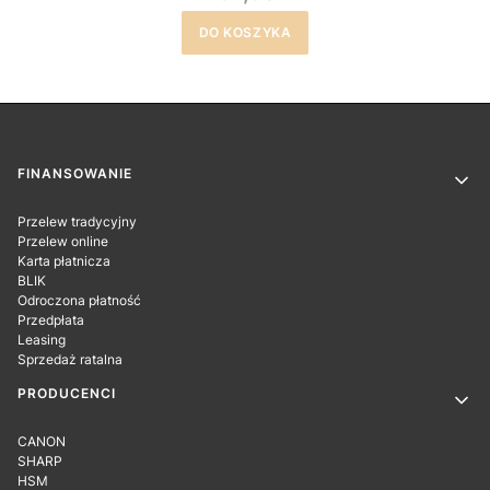
DO KOSZYKA
Linki w stopce
FINANSOWANIE
Przelew tradycyjny
Przelew online
Karta płatnicza
BLIK
Odroczona płatność
Przedpłata
Leasing
Sprzedaż ratalna
PRODUCENCI
CANON
SHARP
HSM