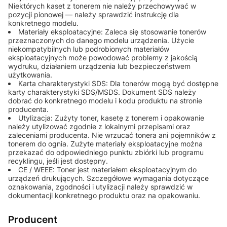
Niektórych kaset z tonerem nie należy przechowywać w
pozycji pionowej — należy sprawdzić instrukcję dla
konkretnego modelu.
Materiały eksploatacyjne: Zaleca się stosowanie tonerów
przeznaczonych do danego modelu urządzenia. Użycie
niekompatybilnych lub podrobionych materiałów
eksploatacyjnych może powodować problemy z jakością
wydruku, działaniem urządzenia lub bezpieczeństwem
użytkowania.
Karta charakterystyki SDS: Dla tonerów mogą być dostępne
karty charakterystyki SDS/MSDS. Dokument SDS należy
dobrać do konkretnego modelu i kodu produktu na stronie
producenta.
Utylizacja: Zużyty toner, kasetę z tonerem i opakowanie
należy utylizować zgodnie z lokalnymi przepisami oraz
zaleceniami producenta. Nie wrzucać tonera ani pojemników z
tonerem do ognia. Zużyte materiały eksploatacyjne można
przekazać do odpowiedniego punktu zbiórki lub programu
recyklingu, jeśli jest dostępny.
CE / WEEE: Toner jest materiałem eksploatacyjnym do
urządzeń drukujących. Szczegółowe wymagania dotyczące
oznakowania, zgodności i utylizacji należy sprawdzić w
dokumentacji konkretnego produktu oraz na opakowaniu.
Producent