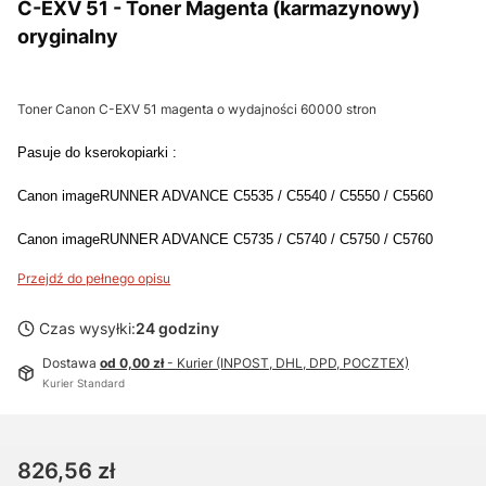
C-EXV 51 - Toner Magenta (karmazynowy)
oryginalny
Toner Canon C-EXV 51 magenta o wydajności 60000 stron
Pasuje do kserokopiarki :
Canon imageRUNNER ADVANCE C5535 / C5540 / C5550 / C5560
Canon imageRUNNER ADVANCE C5735 / C5740 / C5750 / C5760
Przejdź do pełnego opisu
Czas wysyłki:
24 godziny
Dostawa
od 0,00 zł
- Kurier (INPOST, DHL, DPD, POCZTEX)
Kurier Standard
Cena
826,56 zł