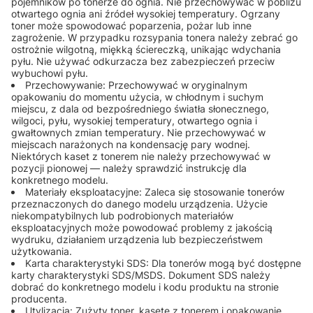
pojemników po tonerze do ognia. Nie przechowywać w pobliżu
otwartego ognia ani źródeł wysokiej temperatury. Ogrzany
toner może spowodować poparzenia, pożar lub inne
zagrożenie. W przypadku rozsypania tonera należy zebrać go
ostrożnie wilgotną, miękką ściereczką, unikając wdychania
pyłu. Nie używać odkurzacza bez zabezpieczeń przeciw
wybuchowi pyłu.
Przechowywanie: Przechowywać w oryginalnym
opakowaniu do momentu użycia, w chłodnym i suchym
miejscu, z dala od bezpośredniego światła słonecznego,
wilgoci, pyłu, wysokiej temperatury, otwartego ognia i
gwałtownych zmian temperatury. Nie przechowywać w
miejscach narażonych na kondensację pary wodnej.
Niektórych kaset z tonerem nie należy przechowywać w
pozycji pionowej — należy sprawdzić instrukcję dla
konkretnego modelu.
Materiały eksploatacyjne: Zaleca się stosowanie tonerów
przeznaczonych do danego modelu urządzenia. Użycie
niekompatybilnych lub podrobionych materiałów
eksploatacyjnych może powodować problemy z jakością
wydruku, działaniem urządzenia lub bezpieczeństwem
użytkowania.
Karta charakterystyki SDS: Dla tonerów mogą być dostępne
karty charakterystyki SDS/MSDS. Dokument SDS należy
dobrać do konkretnego modelu i kodu produktu na stronie
producenta.
Utylizacja: Zużyty toner, kasetę z tonerem i opakowanie