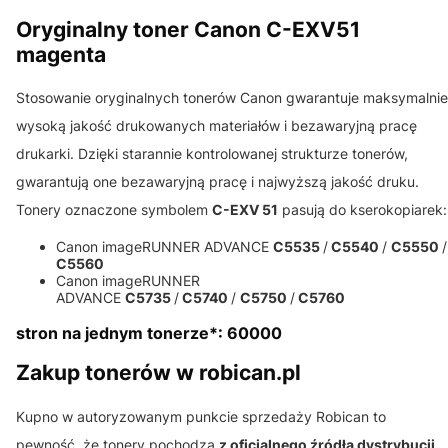
Oryginalny toner Canon C-EXV51
magenta
Stosowanie oryginalnych tonerów Canon gwarantuje maksymalnie
wysoką jakość drukowanych materiałów i bezawaryjną pracę
drukarki. Dzięki starannie kontrolowanej strukturze tonerów,
gwarantują one bezawaryjną pracę i najwyższą jakość druku.
Tonery oznaczone symbolem
C-EXV 51
pasują do kserokopiarek:
Canon imageRUNNER ADVANCE
C5535
/
C5540
/
C5550
/
C5560
Canon imageRUNNER
ADVANCE
C5735
/
C5740
/
C5750
/
C5760
stron na jednym tonerze*: 60000
Zakup tonerów w robican.pl
Kupno w autoryzowanym punkcie sprzedaży Robican to
pewność, że tonery pochodzą
z oficjalnego źródła dystrybucji
.