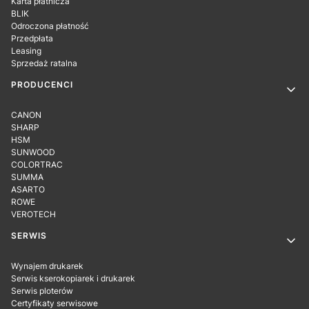
Karta płatnicza
BLIK
Odroczona płatność
Przedpłata
Leasing
Sprzedaż ratalna
PRODUCENCI
CANON
SHARP
HSM
SUNWOOD
COLORTRAC
SUMMA
ASARTO
ROWE
VEROTECH
SERWIS
Wynajem drukarek
Serwis kserokopiarek i drukarek
Serwis ploterów
Certyfikaty serwisowe