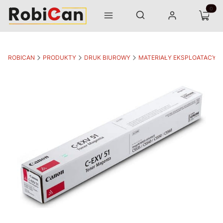
Otwórz wyszukiwarkę
Produk
Szukaj
Menu
Zaloguj się
Koszyk
ROBICAN
PRODUKTY
DRUK BIUROWY
MATERIAŁY EKSPLOATACYJ