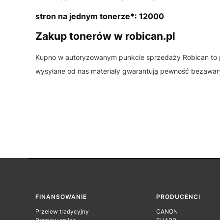
stron na jednym tonerze*: 12000
Zakup tonerów w robican.pl
Kupno w autoryzowanym punkcie sprzedaży Robican to 
wysyłane od nas materiały gwarantują pewność bezawary
Linki w stopce
FINANSOWANIE
PRODUCENCI
Przelew tradycyjny
CANON