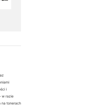
raz
eniami
ci i
 w razie
h na tonerach