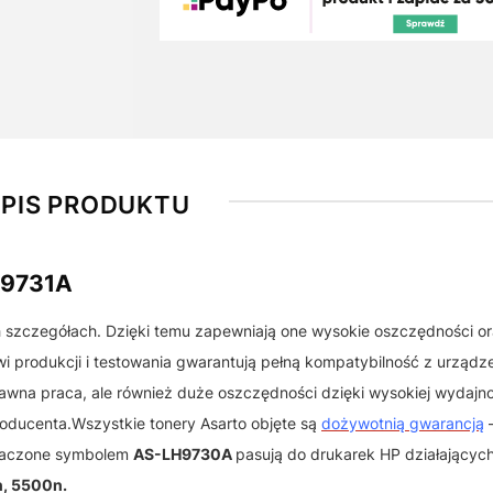
PIS PRODUKTU
H9731A
h szczegółach. Dzięki temu zapewniają one wysokie oszczędności o
 produkcji i testowania gwarantują pełną kompatybilność z urządz
awna praca, ale również duże oszczędności dzięki wysokiej wydajnoś
roducenta.Wszystkie tonery Asarto objęte są
dożywotnią gwarancją
–
znaczone symbolem
AS-LH9730A
pasują do drukarek HP działającyc
, 5500n.