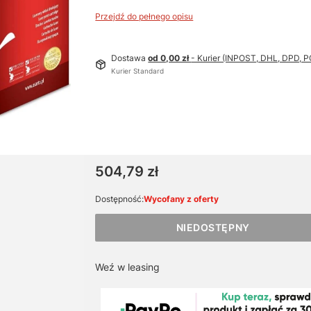
Przejdź do pełnego opisu
Dostawa
od 0,00 zł
- Kurier (INPOST, DHL, DPD,
Kurier Standard
Cena
504,79 zł
Dostępność:
Wycofany z oferty
NIEDOSTĘPNY
Weź w leasing