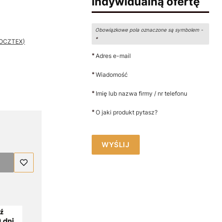
indywidualną ofertę
Obowiązkowe pola oznaczone są symbolem -
*
 POCZTEX)
*
Adres e-mail
*
Wiadomość
*
Imię lub nazwa firmy / nr telefonu
*
O jaki produkt pytasz?
WYŚLIJ