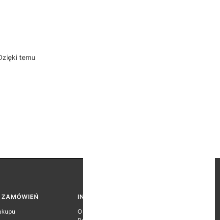
 Dzięki temu
A ZAMÓWIEŃ
INFORMACJE O FIRMIE
akupu
O firmie