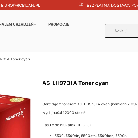
BIURO@ROBICAN.PL
BEZPŁATNA DOSTAWA POW
NAJEM URZĄDZEŃ
PROMOCJE
731A Toner cyan
AS-LH9731A Toner cyan
Cartridge z tonerem AS-LH9731A cyan (zamiennik C97
wydajności 12000 stron*
Pasuje do drukarek HP CLJ:
5500, 5500dn, 5500dtn, 5500hdn, 5500n