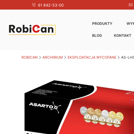
61 842-53-00
PRODUKTY
WY
BLOG
KONTAKT
ROBICAN
ARCHIWUM
EKSPLOATACJA WYCOFANE
AS-LH9