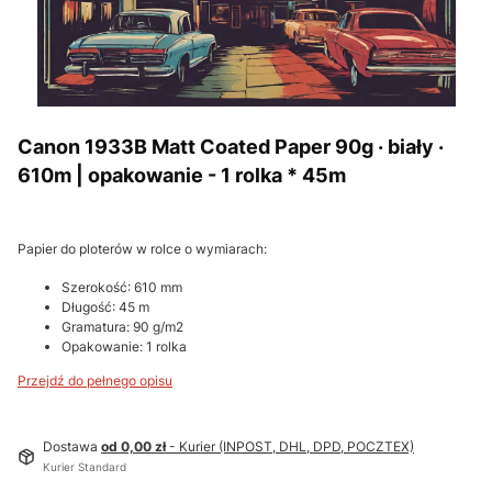
Canon 1933B Matt Coated Paper 90g · biały ·
610m | opakowanie - 1 rolka * 45m
Papier do ploterów w rolce o wymiarach:
Szerokość: 610 mm
Długość: 45 m
Gramatura: 90 g/m2
Opakowanie: 1 rolka
Przejdź do pełnego opisu
Dostawa
od 0,00 zł
- Kurier (INPOST, DHL, DPD, POCZTEX)
Kurier Standard