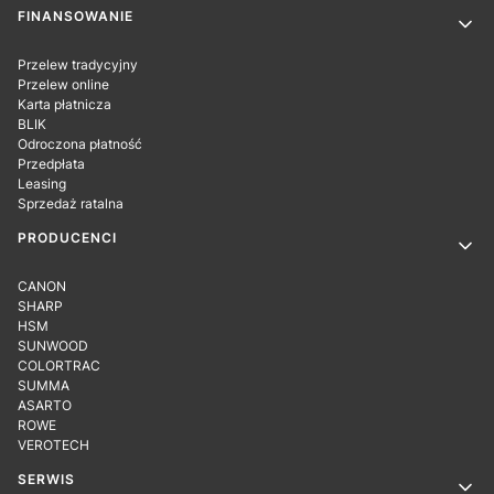
Linki w stopce
FINANSOWANIE
Przelew tradycyjny
Przelew online
Karta płatnicza
BLIK
Odroczona płatność
Przedpłata
Leasing
Sprzedaż ratalna
PRODUCENCI
CANON
SHARP
HSM
SUNWOOD
COLORTRAC
SUMMA
ASARTO
ROWE
VEROTECH
SERWIS