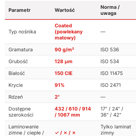
Norma /
Parametr
Wartość
uwaga
Coated
Typ nośnika
(powlekany
—
matowy)
Gramatura
90 g/m²
ISO 536
Grubość
128 µm
ISO 534
Białość
150 CIE
ISO 11475
Krycie
91%
ISO 2471
Rdzeń
2"
—
Dostępne
432 / 610 / 914
17" / 24" /
szerokości
/ 1067 mm
36" / 42"
Laminowanie
Tylko laminat
zimne / ciepłe /
✓ / ✗ / ✗
zimny