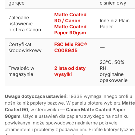
gorące
ciśnieniowy
Matte Coated
Zalecane
90 / Canon
Inne niż Plain
ustawienie
Matte Coated
Paper
plotera Canon
Paper 90gsm
Certyfikat
FSC Mix FSC®
—
środowiskowy
C008945
23°C, 50%
Trwałość w
2 lata od daty
RH,
magazynie
wysyłki
oryginalne
opakowanie
Uwaga dotycząca ustawień:
1933B wymaga innego profilu
nośnika niż papiery bazowe. W panelu plotera wybierz
Matte
Coated 90
, w sterowniku —
Canon Matte Coated Paper
90gsm
. Użycie ustawień dla papieru zwykłego na nośniku
powlekanym może spowodować nadmierne pokrycie
atramentem i problemy z podawaniem. Profile kolorystyczne