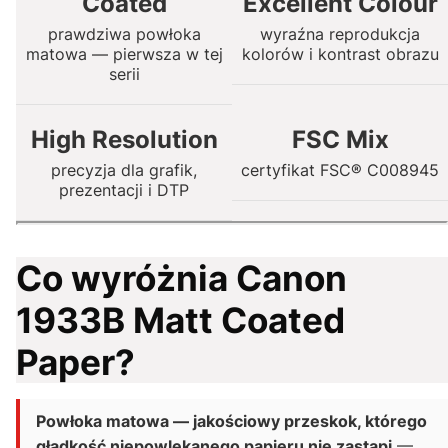
Coated
Excellent Colour
prawdziwa powłoka
wyraźna reprodukcja
matowa — pierwsza w tej
kolorów i kontrast obrazu
serii
High Resolution
FSC Mix
precyzja dla grafik,
certyfikat FSC® C008945
prezentacji i DTP
Co wyróżnia Canon
1933B Matt Coated
Paper?
Powłoka matowa — jakościowy przeskok, którego
gładkość niepowlekanego papieru nie zastąpi
—