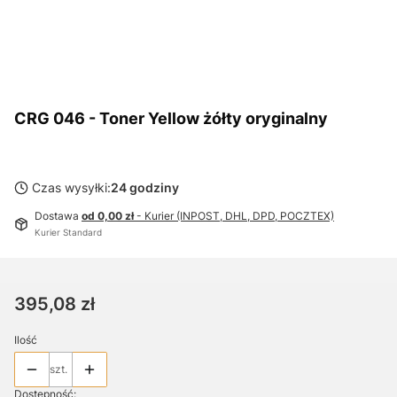
CRG 046 - Toner Yellow żółty oryginalny
Czas wysyłki:
24 godziny
Dostawa
od 0,00 zł
- Kurier (INPOST, DHL, DPD, POCZTEX)
Kurier Standard
Cena
395,08 zł
Ilość
szt.
Dostępność: