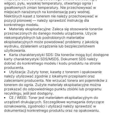
wilgoci, pyłu, wysokiej temperatury, otwartego ognia i
gwałtownych zmian temperatury. Nie przechowywać w
miejscach narażonych na kondensację pary wodnej.
Niektórych kaset z tonerem nie należy przechowywać w
pozycji pionowej — należy sprawdzić instrukcję dla
konkretnego modelu.
Materiały eksploatacyjne: Zaleca się stosowanie tonerów
przeznaczonych do danego modelu urządzenia. Użycie
niekompatybilnych lub podrobionych materiałów
eksploatacyjnych może powodować problemy z jakością
wydruku, działaniem urządzenia lub bezpieczeństwem
użytkowania.
Karta charakterystyki SDS: Dla tonerów mogą być dostępne
karty charakterystyki SDS/MSDS. Dokument SDS należy
dobrać do konkretnego modelu i kodu produktu na stronie
producenta.
Utylizacja: Zużyty toner, kasetę z tonerem i opakowanie
należy utylizować zgodnie z lokalnymi przepisami oraz
zaleceniami producenta. Nie wrzucać tonera ani pojemników z
tonerem do ognia. Zużyte materiały eksploatacyjne można
przekazać do odpowiedniego punktu zbiórki lub programu
recyklingu, jeśli jest dostępny.
CE / WEEE: Toner jest materiałem eksploatacyjnym do
urządzeń drukujących. Szczegółowe wymagania dotyczące
oznakowania, zgodności i utylizacji należy sprawdzić w
dokumentacji konkretnego produktu oraz na opakowaniu.