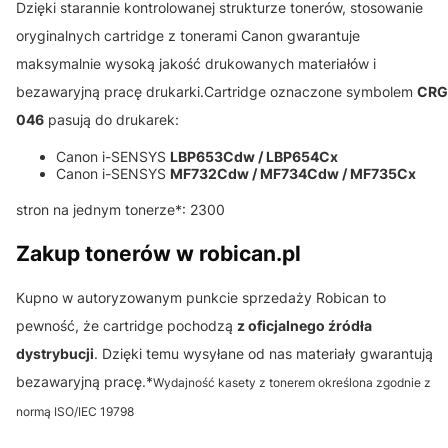
Dzięki starannie kontrolowanej strukturze tonerów, stosowanie
oryginalnych cartridge z tonerami Canon gwarantuje
maksymalnie wysoką jakość drukowanych materiałów i
bezawaryjną pracę drukarki.Cartridge oznaczone symbolem
CRG
046
pasują do drukarek:
Canon i-SENSYS
LBP653Cdw /
LBP654Cx
Canon i-SENSYS
MF732Cdw /
MF734Cdw /
MF735Cx
stron na jednym tonerze*: 2300
Zakup tonerów w robican.pl
Kupno w autoryzowanym punkcie sprzedaży Robican to
pewność, że cartridge pochodzą
z oficjalnego źródła
dystrybucji
. Dzięki temu wysyłane od nas materiały gwarantują
bezawaryjną pracę.*
Wydajność kasety z tonerem określona zgodnie z
normą ISO/IEC 19798