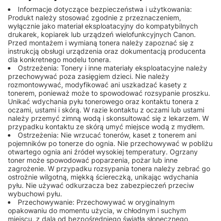
Informacje dotyczące bezpieczeństwa i użytkowania:
Produkt należy stosować zgodnie z przeznaczeniem,
wyłącznie jako materiał eksploatacyjny do kompatybilnych
drukarek, kopiarek lub urządzeń wielofunkcyjnych Canon.
Przed montażem i wymianą tonera należy zapoznać się z
instrukcją obsługi urządzenia oraz dokumentacją producenta
dla konkretnego modelu tonera.
Ostrzeżenia: Tonery i inne materiały eksploatacyjne należy
przechowywać poza zasięgiem dzieci. Nie należy
rozmontowywać, modyfikować ani uszkadzać kasety z
tonerem, ponieważ może to spowodować rozsypanie proszku.
Unikać wdychania pyłu tonerowego oraz kontaktu tonera z
oczami, ustami i skórą. W razie kontaktu z oczami lub ustami
należy przemyć zimną wodą i skonsultować się z lekarzem. W
przypadku kontaktu ze skórą umyć miejsce wodą z mydłem.
Ostrzeżenia: Nie wrzucać tonerów, kaset z tonerem ani
pojemników po tonerze do ognia. Nie przechowywać w pobliżu
otwartego ognia ani źródeł wysokiej temperatury. Ogrzany
toner może spowodować poparzenia, pożar lub inne
zagrożenie. W przypadku rozsypania tonera należy zebrać go
ostrożnie wilgotną, miękką ściereczką, unikając wdychania
pyłu. Nie używać odkurzacza bez zabezpieczeń przeciw
wybuchowi pyłu.
Przechowywanie: Przechowywać w oryginalnym
opakowaniu do momentu użycia, w chłodnym i suchym
miejscu, z dala od bezpośredniego światła słonecznego,