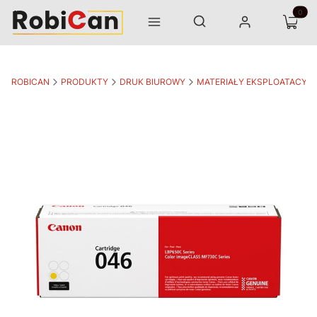
Otwórz wyszukiwarkę
Produk
Szukaj
Menu
Zaloguj się
Koszyk
ROBICAN
PRODUKTY
DRUK BIUROWY
MATERIAŁY EKSPLOATACYJ