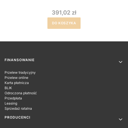
391,02 zł
DO KOSZYKA
Linki w stopce
FINANSOWANIE
Przelew tradycyjny
Przelew online
Karta płatnicza
BLIK
Odroczona płatność
Przedpłata
Leasing
Sprzedaż ratalna
PRODUCENCI