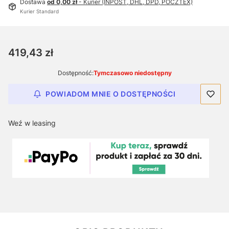
Dostawa
od 0,00 zł
- Kurier (INPOST, DHL, DPD, POCZTEX)
Kurier Standard
Cena
419,43 zł
Dostępność:
Tymczasowo niedostępny
POWIADOM MNIE O DOSTĘPNOŚCI
Weź w leasing