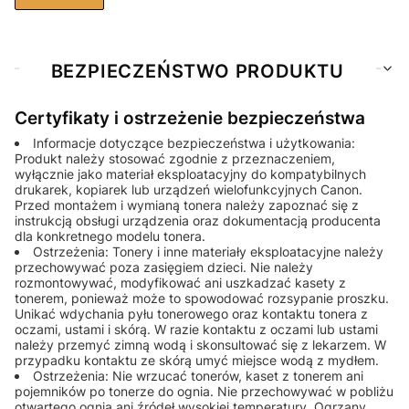
BEZPIECZEŃSTWO PRODUKTU
Certyfikaty i ostrzeżenie bezpieczeństwa
Informacje dotyczące bezpieczeństwa i użytkowania:
Produkt należy stosować zgodnie z przeznaczeniem,
wyłącznie jako materiał eksploatacyjny do kompatybilnych
drukarek, kopiarek lub urządzeń wielofunkcyjnych Canon.
Przed montażem i wymianą tonera należy zapoznać się z
instrukcją obsługi urządzenia oraz dokumentacją producenta
dla konkretnego modelu tonera.
Ostrzeżenia: Tonery i inne materiały eksploatacyjne należy
przechowywać poza zasięgiem dzieci. Nie należy
rozmontowywać, modyfikować ani uszkadzać kasety z
tonerem, ponieważ może to spowodować rozsypanie proszku.
Unikać wdychania pyłu tonerowego oraz kontaktu tonera z
oczami, ustami i skórą. W razie kontaktu z oczami lub ustami
należy przemyć zimną wodą i skonsultować się z lekarzem. W
przypadku kontaktu ze skórą umyć miejsce wodą z mydłem.
Ostrzeżenia: Nie wrzucać tonerów, kaset z tonerem ani
pojemników po tonerze do ognia. Nie przechowywać w pobliżu
otwartego ognia ani źródeł wysokiej temperatury. Ogrzany