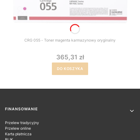
CRG 055 - Toner magenta karmazynowy oryginalny
365,31 zł
DO KOSZYKA
Linki w stopce
FINANSOWANIE
Przelew tradycyjny
Przelew online
Karta płatnicza
BLIK