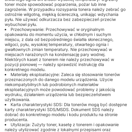
toner może spowodować poparzenia, pożar lub inne
zagrożenie. W przypadku rozsypania tonera należy zebrać go
ostrożnie wilgotną, miękką ściereczką, unikając wdychania
pyłu. Nie używać odkurzacza bez zabezpieczeń przeciw
wybuchowi pyłu.
Przechowywanie: Przechowywać w oryginalnym
opakowaniu do momentu użycia, w chłodnym i suchym
miejscu, z dala od bezpośredniego światła słonecznego,
wilgoci, pyłu, wysokiej temperatury, otwartego ognia i
gwałtownych zmian temperatury. Nie przechowywać w
miejscach narażonych na kondensację pary wodnej.
Niektórych kaset z tonerem nie należy przechowywać w
pozycji pionowej — należy sprawdzić instrukcję dla
konkretnego modelu.
Materiały eksploatacyjne: Zaleca się stosowanie tonerów
przeznaczonych do danego modelu urządzenia. Użycie
niekompatybilnych lub podrobionych materiałów
eksploatacyjnych może powodować problemy z jakością
wydruku, działaniem urządzenia lub bezpieczeństwem
użytkowania.
Karta charakterystyki SDS: Dla tonerów mogą być dostępne
karty charakterystyki SDS/MSDS. Dokument SDS należy
dobrać do konkretnego modelu i kodu produktu na stronie
producenta.
Utylizacja: Zużyty toner, kasetę z tonerem i opakowanie
należy utylizować zgodnie z lokalnymi przepisami oraz