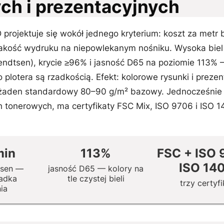
ch i prezentacyjnych
rojektuje się wokół jednego kryterium: koszt za metr 
akość wydruku na niepowlekanym nośniku. Wysoka biel 
ndtsen), krycie ≥96% i jasność D65 na poziomie 113% 
plotera są rzadkością. Efekt: kolorowe rysunki i prezen
ie żaden standardowy 80–90 g/m² bazowy. Jednocześnie
h tonerowych, ma certyfikaty FSC Mix, ISO 9706 i ISO 1
min
113%
FSC + ISO 
ISO 14
tsen —
jasność D65 — kolory na
adka
tle czystej bieli
trzy certyfi
ia