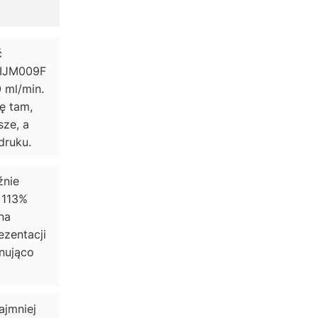
ć
 IJM009F
 ml/min.
ę tam,
sze, a
druku.
źnie
 113%
na
ezentacji
onująco
ajmniej