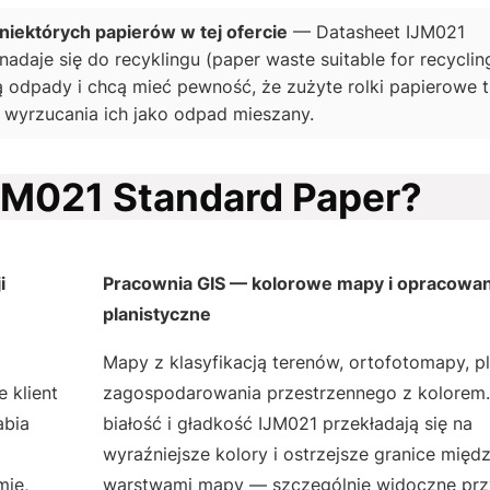
niektórych papierów w tej ofercie
— Datasheet IJM021
daje się do recyklingu (paper waste suitable for recycling
ą odpady i chcą mieć pewność, że zużyte rolki papierowe tr
wyrzucania ich jako odpad mieszany.
IJM021 Standard Paper?
i
Pracownia GIS — kolorowe mapy i opracowan
planistyczne
Mapy z klasyfikacją terenów, ortofotomapy, p
 klient
zagospodarowania przestrzennego z kolorem
abia
białość i gładkość IJM021 przekładają się na
wyraźniejsze kolory i ostrzejsze granice międ
mie,
warstwami mapy — szczególnie widoczne prz