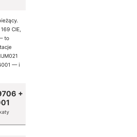
bieżący.
169 CIE,
— to
tacje
 IJM021
4001 — i
9706 +
001
katy