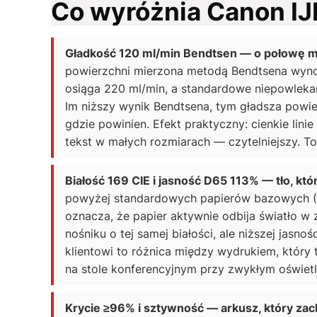
Co wyróżnia Canon I
Gładkość 120 ml/min Bendtsen — o połowę mn
powierzchni mierzona metodą Bendtsena wynos
osiąga 220 ml/min, a standardowe niepowleka
Im niższy wynik Bendtsena, tym gładsza powier
gdzie powinien. Efekt praktyczny: cienkie lini
tekst w małych rozmiarach — czytelniejszy. T
Białość 169 CIE i jasność D65 113% — tło, któ
powyżej standardowych papierów bazowych (15
oznacza, że papier aktywnie odbija światło w 
nośniku o tej samej białości, ale niższej jasno
klientowi to różnica między wydrukiem, który 
na stole konferencyjnym przy zwykłym oświet
Krycie ≥96% i sztywność — arkusz, który zac