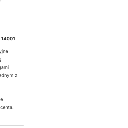
O 14001
yjne
gi
gami
jednym z
we
centa.