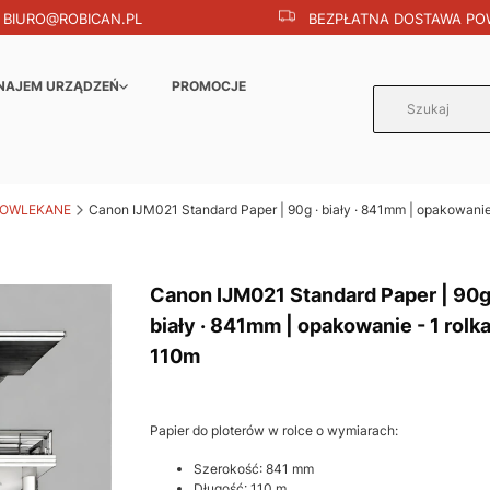
BIURO@ROBICAN.PL
BEZPŁATNA DOSTAWA POW
NAJEM URZĄDZEŃ
PROMOCJE
POWLEKANE
Canon IJM021 Standard Paper | 90g · biały · 841mm | opakowanie 
Canon IJM021 Standard Paper | 90g
biały · 841mm | opakowanie - 1 rolka
110m
Papier do ploterów w rolce o wymiarach:
Szerokość: 841 mm
Długość: 110 m