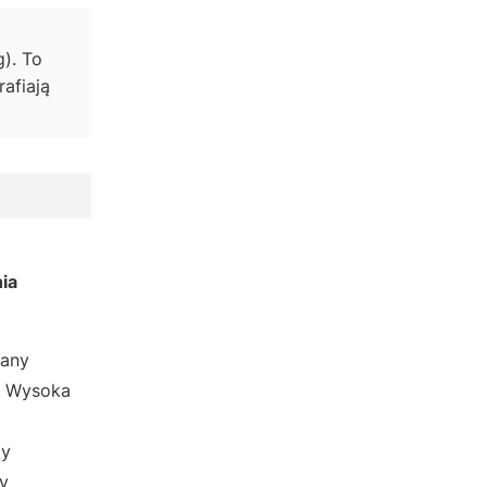
). To
afiają
ia
lany
. Wysoka
zy
y