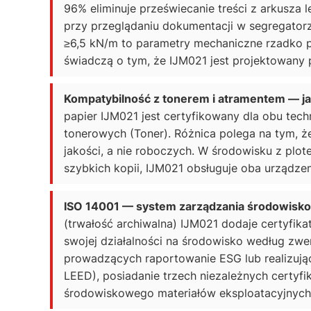
96% eliminuje przeświecanie treści z arkusza
przy przeglądaniu dokumentacji w segregator
≥6,5 kN/m to parametry mechaniczne rzadko
świadczą o tym, że IJM021 jest projektowany 
Kompatybilność z tonerem i atramentem — jak
papier IJM021 jest certyfikowany dla obu tech
tonerowych (Toner). Różnica polega na tym, 
jakości, a nie roboczych. W środowisku z pl
szybkich kopii, IJM021 obsługuje oba urządzen
ISO 14001 — system zarządzania środowisk
(trwałość archiwalna) IJM021 dodaje certyfik
swojej działalności na środowisko według z
prowadzących raportowanie ESG lub realizują
LEED), posiadanie trzech niezależnych certyf
środowiskowego materiałów eksploatacyjnych