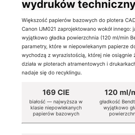
wydruków techniczny
Większość papierów bazowych do plotera CAD p
Canon IJM021 zaprojektowano wokół innego: j
wyjątkowo gładka powierzchnia (120 ml/min Be
parametry, które w niepowlekanym papierze do 
wychodzą z wyrazistością, której nie osiągn
działa w ploterach atramentowych i drukarkac
nadaje się do recyklingu.
169 CIE
120 ml/
białość — najwyższa w
gładkość Bend
klasie niepowlekanych
wyjątkowo gł
papierów bazowych
powierzchn