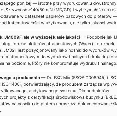
 leżącego poniżej — istotne przy wydrukowaniu dwustronny
ze. Sztywność ≥140/50 mN (MD/CD) i wytrzymałość na roz
 podawane w datasheet papierów bazowych do ploterów —
pod kątem trwałości w użytkowaniu, nie tylko jakości wydr
 IJM009F, ale w wyższej klasie jakości
— Podobnie jak I
nologii druku: ploterów atramentowych (Water) i drukarek
że IJM021 jest pozycjonowany jako nośnik do wydruków wy
oterem atramentowym do wydruków finalnych i drukarką to
ia na poziomie, który nie kompromituje wydruku finalnego
owego u producenta
— Do FSC Mix (FSC® C008945) i ISO
at ISO 14001, potwierdzający, że producent zarządza wpły
weryfikowanego, audytowanego systemu. Dla podmiotów
cych projekty z certyfikacją środowiskową budynku (BRE
ikatów na nośniku do plotera upraszcza dokumentowanie ś
.