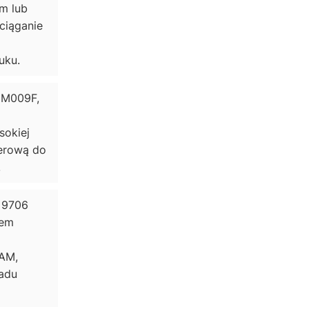
m lub
ciąganie
uku.
JM009F,
sokiej
nerową do
.
 9706
wem
EAM,
ladu