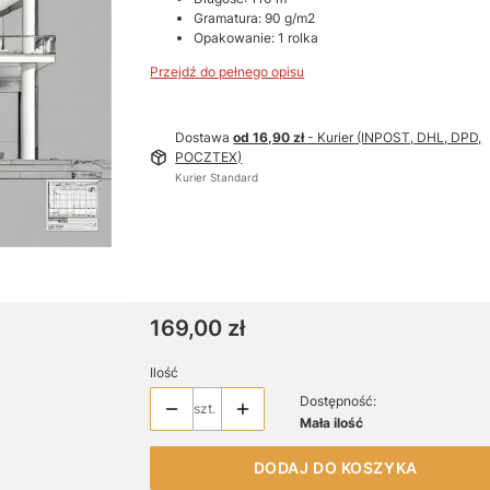
Gramatura: 90 g/m2
Opakowanie: 1 rolka
Przejdź do pełnego opisu
Dostawa
od 16,90 zł
- Kurier (INPOST, DHL, DPD,
POCZTEX)
Kurier Standard
Cena
169,00 zł
Ilość
Dostępność:
szt.
Mała ilość
DODAJ DO KOSZYKA