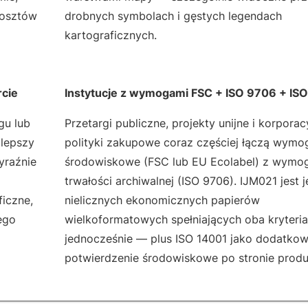
kosztów
drobnych symbolach i gęstych legendach
kartograficznych.
rcie
Instytucje z wymogami FSC + ISO 9706 + IS
gu lub
Przetargi publiczne, projekty unijne i korporac
 lepszy
polityki zakupowe coraz częściej łączą wymo
yraźnie
środowiskowe (FSC lub EU Ecolabel) z wymo
trwałości archiwalnej (ISO 9706). IJM021 jest 
iczne,
nielicznych ekonomicznych papierów
ego
wielkoformatowych spełniających oba kryteria
jednocześnie — plus ISO 14001 jako dodatko
potwierdzenie środowiskowe po stronie produ