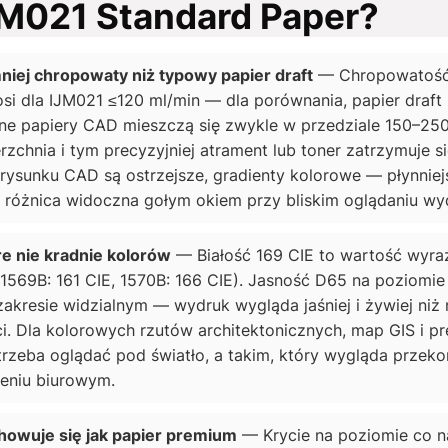
JM021 Standard Paper?
iej chropowaty niż typowy papier draft
— Chropowatoś
i dla IJM021 ≤120 ml/min — dla porównania, papier draft
ne papiery CAD mieszczą się zwykle w przedziale 150–250
zchnia i tym precyzyjniej atrament lub toner zatrzymuje si
e rysunku CAD są ostrzejsze, gradienty kolorowe — płynniej
o różnica widoczna gołym okiem przy bliskim ogląd­aniu wy
re nie kradnie kolorów
— Białość 169 CIE to wartość wyra
69B: 161 CIE, 1570B: 166 CIE). Jasność D65 na poziomie
zakresie widzialnym — wydruk wygląda jaśniej i żywiej niż 
ści. Dla kolorowych rzutów architektonicznych, map GIS i pr
trzeba oglądać pod światło, a takim, który wygląda przek
leniu biurowym.
howuje się jak papier premium
— Krycie na poziomie co n