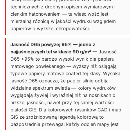
technicznych z drobnym opisem wymiarowym i
cienkim hatchowaniem — ta właściwość jest
mierzalną różnicą w jakości wydruku względem
papierów o wyższej chropowatości.
Jasność D65 powyżej 95% — jedno z
najjaśniejszych teł w klasie 90 g/m²
— Jasność
D65 >95% to bardzo wysoki wynik dla papieru
matowego powlekanego — wyższy niż osiągają
typowe papiery matowe coated tej klasy. Wysoka
jasność D65 oznacza, że papier silnie odbija
widzialne spektrum światła — kolory wydruków
wyglądają żywiej i wyraźniej niż na nośnikach o
niższej jasności, nawet przy tej samej wartości
białości CIE. Dla kolorowych rysunków CAD i map
GIS ze zróżnicowaną legendą kolorową to
bezpośrednia przewaga: każdy odcień mapy jest