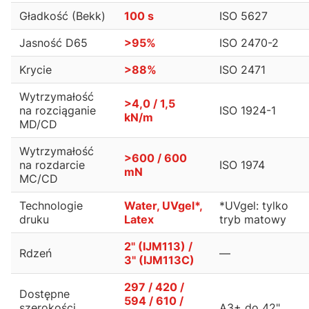
Gładkość (Bekk)
100 s
ISO 5627
Jasność D65
>95%
ISO 2470-2
Krycie
>88%
ISO 2471
Wytrzymałość
>4,0 / 1,5
na rozciąganie
ISO 1924-1
kN/m
MD/CD
Wytrzymałość
>600 / 600
na rozdarcie
ISO 1974
mN
MC/CD
Technologie
Water, UVgel*,
*UVgel: tylko
druku
Latex
tryb matowy
2" (IJM113) /
Rdzeń
—
3" (IJM113C)
297 / 420 /
Dostępne
594 / 610 /
szerokości
A3+ do 42"