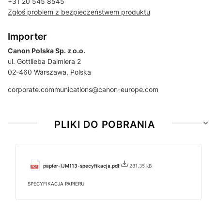
+31 20 545 8545
Zgłoś problem z bezpieczeństwem produktu
Importer
Canon Polska Sp. z o.o.
ul. Gottlieba Daimlera 2
02-460 Warszawa, Polska
corporate.communications@canon-europe.com
PLIKI DO POBRANIA
papier-IJM113-specyfikacja.pdf
281.35 kB
SPECYFIKACJA PAPIERU