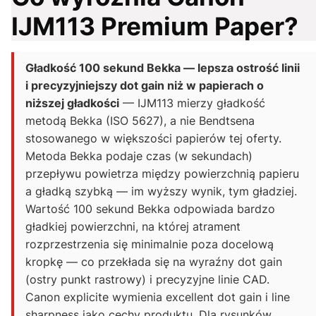
IJM113 Premium Paper?
Gładkość 100 sekund Bekka — lepsza ostrość linii
i precyzyjniejszy dot gain niż w papierach o
niższej gładkości
— IJM113 mierzy gładkość
metodą Bekka (ISO 5627), a nie Bendtsena
stosowanego w większości papierów tej oferty.
Metoda Bekka podaje czas (w sekundach)
przepływu powietrza między powierzchnią papieru
a gładką szybką — im wyższy wynik, tym gładziej.
Wartość 100 sekund Bekka odpowiada bardzo
gładkiej powierzchni, na której atrament
rozprzestrzenia się minimalnie poza docelową
kropkę — co przekłada się na wyraźny dot gain
(ostry punkt rastrowy) i precyzyjne linie CAD.
Canon explicite wymienia excellent dot gain i line
sharpness jako cechy produktu. Dla rysunków