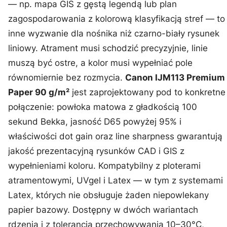
— np. mapa GIS z gęstą legendą lub plan
zagospodarowania z kolorową klasyfikacją stref — to
inne wyzwanie dla nośnika niż czarno-biały rysunek
liniowy. Atrament musi schodzić precyzyjnie, linie
muszą być ostre, a kolor musi wypełniać pole
równomiernie bez rozmycia.
Canon IJM113 Premium
Paper 90 g/m²
jest zaprojektowany pod to konkretne
połączenie: powłoka matowa z gładkością 100
sekund Bekka, jasność D65 powyżej 95% i
właściwości dot gain oraz line sharpness gwarantują
jakość prezentacyjną rysunków CAD i GIS z
wypełnieniami koloru. Kompatybilny z ploterami
atramentowymi, UVgel i Latex — w tym z systemami
Latex, których nie obsługuje żaden niepowlekany
papier bazowy. Dostępny w dwóch wariantach
rdzenia i z tolerancją przechowywania 10–30°C,