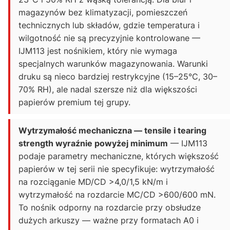
magazynów bez klimatyzacji, pomieszczeń
technicznych lub składów, gdzie temperatura i
wilgotność nie są precyzyjnie kontrolowane —
IJM113 jest nośnikiem, który nie wymaga
specjalnych warunków magazynowania. Warunki
druku są nieco bardziej restrykcyjne (15–25°C, 30–
70% RH), ale nadal szersze niż dla większości
papierów premium tej grupy.
Wytrzymałość mechaniczna — tensile i tearing
strength wyraźnie powyżej minimum
— IJM113
podaje parametry mechaniczne, których większość
papierów w tej serii nie specyfikuje: wytrzymałość
na rozciąganie MD/CD >4,0/1,5 kN/m i
wytrzymałość na rozdarcie MC/CD >600/600 mN.
To nośnik odporny na rozdarcie przy obsłudze
dużych arkuszy — ważne przy formatach A0 i