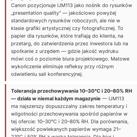
Canon pozycjonuje IJM113 jako nośnik do rysunków
„presentation quality" — jakościowo powyżej
standardowych rysunków roboczych, ale nie w
klasie grafiki artystycznej czy fotograficznej. To
papier dla rysunków, które trafiają do klienta, na
przetarg, do zatwierdzenia przez inwestora lub na
spotkanie z urzędem — gdzie jakość wydruku
mówi coś o poziomie biura projektowego. Matowe
wykończenie eliminuje refleksy przy różnym
oświetleniu sali konferencyjnej.
Tolerancja przechowywania 10–30°C i 20–80% RH
— działa w niemal każdym magazynie
— IJM113
ma najszerszy dopuszczalny zakres temperatury i
wilgotności przechowywania spośród papierów w
tej ofercie: 10–30°C i 20–80% RH. Dla porównania,
większość powlekanych papierów wymaga 21–
23°C i 50% RH z wąską tolerancją. Dla biur i