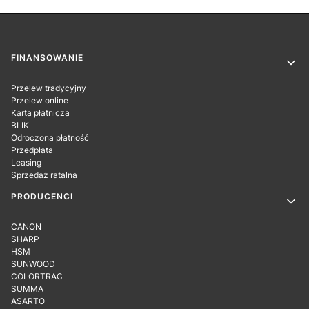
Linki w stopce
FINANSOWANIE
Przelew tradycyjny
Przelew online
Karta płatnicza
BLIK
Odroczona płatność
Przedpłata
Leasing
Sprzedaż ratalna
PRODUCENCI
CANON
SHARP
HSM
SUNWOOD
COLORTRAC
SUMMA
ASARTO