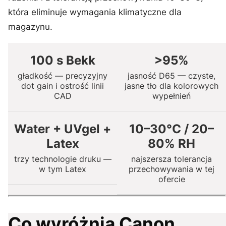
która eliminuje wymagania klimatyczne dla
magazynu.
100 s Bekk
>95%
gładkość — precyzyjny
jasność D65 — czyste,
dot gain i ostrość linii
jasne tło dla kolorowych
CAD
wypełnień
Water + UVgel +
10–30°C / 20–
Latex
80% RH
trzy technologie druku —
najszersza tolerancja
w tym Latex
przechowywania w tej
ofercie
Co wyróżnia Canon