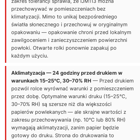
zakres tolerancji sprawia, że IJM113 można
przechowywać w pomieszczeniach bez
klimatyzacji. Mimo to unikaj bezpośredniego
światła słonecznego i przechowuj w oryginalnym
opakowaniu — opakowanie chroni przed lokalnym
zawilgoceniem i zanieczyszczeniem powierzchni
powłoki. Otwarte rolki ponownie zapakuj po
każdym użyciu.
Aklimatyzacja — 24 godziny przed drukiem w
warunkach 15–25°C, 30–70% RH
— Przed drukiem
pozwól rolce wyrównać warunki z pomieszczeniem
przez dobę. Optymalne warunki druku (15–25°C,
30–70% RH) są szersze niż dla większości
papierów powlekanych — ale skrajne wartości z
zakresu przechowywania (np. 10°C lub 80% RH)
wymagają aklimatyzacji, zanim papier będzie
gotowy do druku. Strona do drukowania to