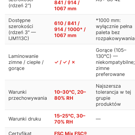
841 / 914 /
(rdzeń 2")
1067 mm
Dostępne
*1000 mm:
610 / 841 /
szerokości
wyłącznie pełna
914 / 1000* /
(rdzeń 3" —
paleta bez
1067 mm
IJM113C)
rozpakowywania
Gorące (105–
Laminowanie
130°C) —
zimne / ciepłe /
✓ / ✓ / ✗
niekompatybilne;
gorące
zimne
preferowane
Najszersza
Warunki
10–30°C, 20–
tolerancja w tej
przechowywania
80% RH
grupie
produktów
15–25°C, 30–
Warunki druku
—
70% RH
Certyfikat
FSC Mix FSC®