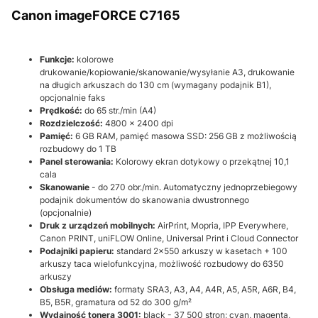
Canon imageFORCE C7165
Funkcje:
kolorowe
drukowanie/kopiowanie/skanowanie/wysyłanie A3, drukowanie
na długich arkuszach do 130 cm (wymagany podajnik B1),
opcjonalnie faks
Prędkość:
do 65 str./min (A4)
Rozdzielczość:
4800 × 2400 dpi
Pamięć:
6 GB RAM, pamięć masowa SSD: 256 GB z możliwością
rozbudowy do 1 TB
Panel sterowania:
Kolorowy ekran dotykowy o przekątnej 10,1
cala
Skanowanie
- do 270 obr./min. Automatyczny jednoprzebiegowy
podajnik dokumentów do skanowania dwustronnego
(opcjonalnie)
Druk z urządzeń mobilnych:
AirPrint, Mopria, IPP Everywhere,
Canon PRINT, uniFLOW Online, Universal Print i Cloud Connector
Podajniki papieru:
standard 2x550 arkuszy w kasetach + 100
arkuszy taca wielofunkcyjna, możliwość rozbudowy do 6350
arkuszy
Obsługa mediów:
formaty SRA3, A3, A4, A4R, A5, A5R, A6R, B4,
B5, B5R, gramatura od 52 do 300 g/m²
Wydajność tonera 3
001:
black - 37 500 stron; cyan, magenta,