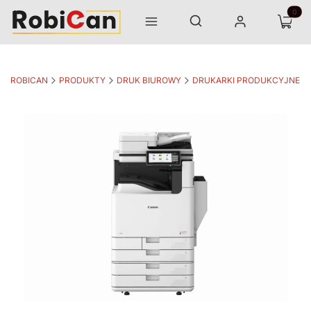
Otwórz wyszukiwarkę
Produk
Szukaj
Menu
Zaloguj się
Koszyk
ROBICAN
PRODUKTY
DRUK BIUROWY
DRUKARKI PRODUKCYJNE