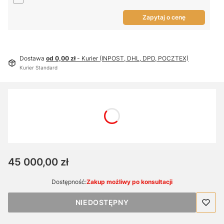
Zapytaj o cenę
Dostawa
od 0,00 zł
- Kurier (INPOST, DHL, DPD, POCZTEX)
Kurier Standard
Wybierz wariant produktu:
Poszczególne warianty mogą różnić się ceną
Komplet oryginalnych tonerów CEX-V 1007
(+1 990,00 zł)
Opcjonalne
Cena
45 000,00 zł
Dostępność:
Zakup możliwy po konsultacji
NIEDOSTĘPNY