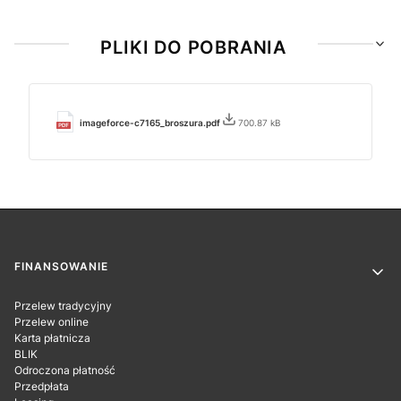
PLIKI DO POBRANIA
imageforce-c7165_broszura.pdf
700.87 kB
Linki w stopce
FINANSOWANIE
Przelew tradycyjny
Przelew online
Karta płatnicza
BLIK
Odroczona płatność
Przedpłata