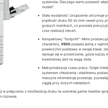
systemów. Dlaczego warto postawić właśn
model?
Stała wydajność: Urządzenie utrzymuje p
prędkość druku 90 str./min nawet przy p
grubych nośnikach, co pozwala precyzyj
czas realizacji zleceń.
Kompaktowy "footprint": Mimo produkcy
charakteru,
V900
posiada jedną z najmni
powierzchni podstawy w swojej klasie. Ide
wpisuje się w przestrzenie, gdzie każdy 
kwadratowy jest na wagę złota.
Maksymalizacja czasu pracy: Dzięki inte
systemom chłodzenia i stabilnemu podawa
maszyna minimalizuje przestoje, pozwala
ciągłą przy dużych nakładach.
cji w połączeniu z możliwością druku na szerokiej gamie mediów spra
m biznesie.