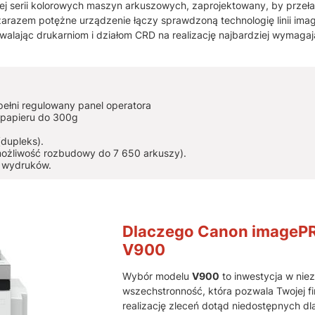
zej serii kolorowych maszyn arkuszowych, zaprojektowany, by prze
 zarazem potężne urządzenie łączy sprawdzoną technologię linii im
lając drukarniom i działom CRD na realizację najbardziej wymaga
pełni regulowany panel operatora
 papieru do 300g
dupleks).
ożliwość rozbudowy do 7 650 arkuszy).
 wydruków.
Dlaczego Canon imageP
V900
Wybór modelu
V900
to inwestycja w nie
wszechstronność, która pozwala Twojej fi
realizację zleceń dotąd niedostępnych dl