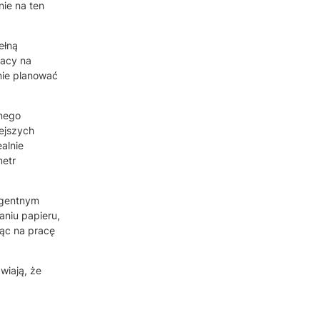
ie na ten
ełną
racy na
nie planować
jnego
ejszych
alnie
metr
ligentnym
niu papieru,
jąc na pracę
wiają, że