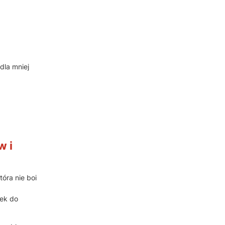
dla mniej
w i
óra nie boi
wek do