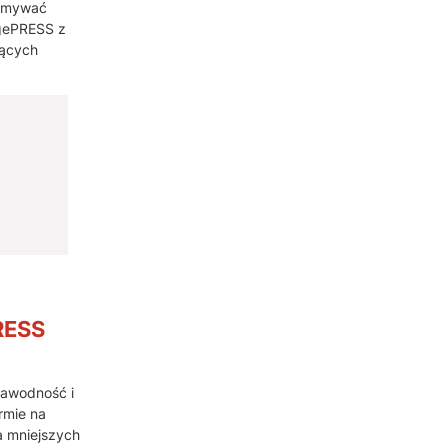
łamywać
agePRESS z
jących
RESS
zawodność i
rmie na
a mniejszych