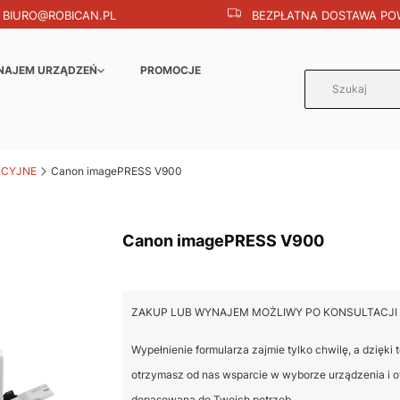
BIURO@ROBICAN.PL
BEZPŁATNA DOSTAWA POW
NAJEM URZĄDZEŃ
PROMOCJE
KCYJNE
Canon imagePRESS V900
Canon imagePRESS V900
ZAKUP LUB WYNAJEM MOŻLIWY PO KONSULTACJI
Wypełnienie formularza zajmie tylko chwilę, a dzięki
otrzymasz od nas wsparcie w wyborze urządzenia i o
dopasowaną do Twoich potrzeb.