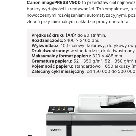
Canon imagePRESS V900
to przedstawiciel najnows
bariery wydajności i kreatywności. To kompaktowe, a
nowoczesnymi rozwiązaniami automatyzacyjnymi, pozwa
zleceń przy minimalnym nakładzie pracy operatora.
Prędkość druku (A4):
do 90 str./min.
Rozdzielczość:
2400 x 2400 dpi.
Wyświetlacz
: 10,1-calowy, kolorowy, dotykowy i w 
Druk dwustronny:
w standardzie, druk dwustronny
Maksymalny format papieru:
320 x 488 mm.
Gramatura papieru:
52 – 350 g/m², 52 – 350 g/m² (
Pojemność papieru:
standardowo 1 650 arkuszy (m
Zalecany cykl miesięczny:
od 150 000 do 500 000