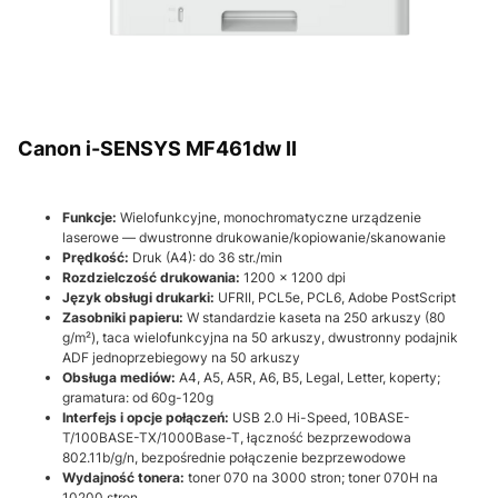
Canon i-SENSYS MF461dw II
Funkcje:
Wielofunkcyjne, monochromatyczne urządzenie
laserowe — dwustronne drukowanie/kopiowanie/skanowanie
Prędkość:
Druk (A4): do 36 str./min
Rozdzielczość drukowania:
1200 × 1200 dpi
Język obsługi drukarki:
UFRII, PCL5e, PCL6, Adobe PostScript
Zasobniki papieru:
W standardzie kaseta na 250 arkuszy (80
g/m²), taca wielofunkcyjna na 50 arkuszy, dwustronny podajnik
ADF jednoprzebiegowy na 50 arkuszy
Obsługa mediów:
A4, A5, A5R, A6, B5, Legal, Letter, koperty;
gramatura: od 60g-120g
Interfejs i opcje połączeń:
USB 2.0 Hi-Speed, 10BASE-
T/100BASE-TX/1000Base-T, łączność bezprzewodowa
802.11b/g/n, bezpośrednie połączenie bezprzewodowe
Wydajność tonera:
toner 070 na 3000 stron; toner 070H na
10200 stron