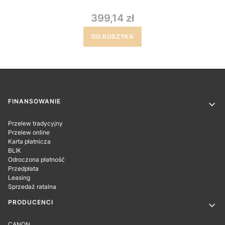
399,14 zł
DO KOSZYKA
Linki w stopce
FINANSOWANIE
Przelew tradycyjny
Przelew online
Karta płatnicza
BLIK
Odroczona płatność
Przedpłata
Leasing
Sprzedaż ratalna
PRODUCENCI
CANON