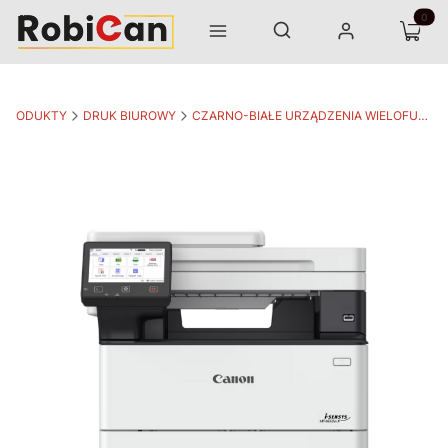
Otwórz wyszukiwarkę
Produk
Szukaj
Menu
Zaloguj się
Koszyk
PRODUKTY
DRUK BIUROWY
CZARNO-BIAŁE URZĄDZENIA WIELOFUNKCYJNE