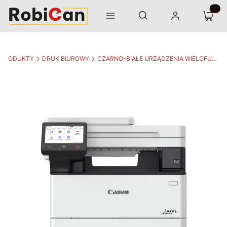
Otwórz wyszukiwarkę
Produk
Szukaj
Menu
Zaloguj się
Koszyk
PRODUKTY
DRUK BIUROWY
CZARNO-BIAŁE URZĄDZENIA WIELOFUNKCYJNE