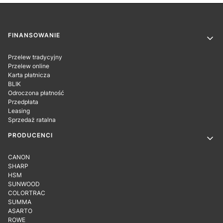
Linki w stopce
FINANSOWANIE
Przelew tradycyjny
Przelew online
Karta płatnicza
BLIK
Odroczona płatność
Przedpłata
Leasing
Sprzedaż ratalna
PRODUCENCI
CANON
SHARP
HSM
SUNWOOD
COLORTRAC
SUMMA
ASARTO
ROWE