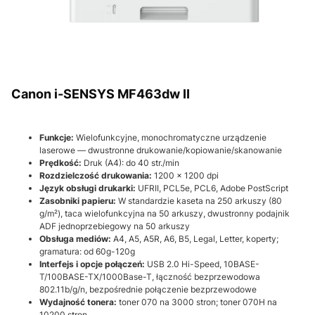
Canon i-SENSYS MF463dw II
Funkcje:
Wielofunkcyjne, monochromatyczne urządzenie
laserowe — dwustronne drukowanie/kopiowanie/skanowanie
Prędkość:
Druk (A4): do 40 str./min
Rozdzielczość drukowania:
1200 × 1200 dpi
Język obsługi drukarki:
UFRII, PCL5e, PCL6, Adobe PostScript
Zasobniki papieru:
W standardzie kaseta na 250 arkuszy (80
g/m²), taca wielofunkcyjna na 50 arkuszy, dwustronny podajnik
ADF jednoprzebiegowy na 50 arkuszy
Obsługa mediów:
A4, A5, A5R, A6, B5, Legal, Letter, koperty;
gramatura: od 60g-120g
Interfejs i opcje połączeń:
USB 2.0 Hi-Speed, 10BASE-
T/100BASE-TX/1000Base-T, łączność bezprzewodowa
802.11b/g/n, bezpośrednie połączenie bezprzewodowe
Wydajność tonera:
toner 070 na 3000 stron; toner 070H na
10200 stron