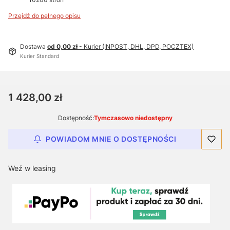
Przejdź do pełnego opisu
Dostawa
od 0,00 zł
- Kurier (INPOST, DHL, DPD, POCZTEX)
Kurier Standard
Cena
1 428,00 zł
Dostępność:
Tymczasowo niedostępny
POWIADOM MNIE O DOSTĘPNOŚCI
Weź w leasing