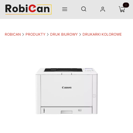
Otwórz wyszukiwarkę
Produk
Szukaj
Menu
Zaloguj się
Koszyk
ROBICAN
PRODUKTY
DRUK BIUROWY
DRUKARKI KOLOROWE