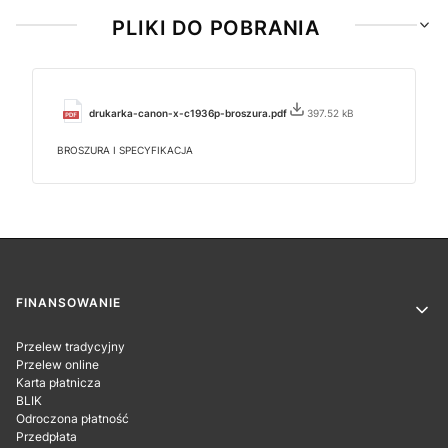
PLIKI DO POBRANIA
drukarka-canon-x-c1936p-broszura.pdf
397.52 kB
BROSZURA I SPECYFIKACJA
Linki w stopce
FINANSOWANIE
Przelew tradycyjny
Przelew online
Karta płatnicza
BLIK
Odroczona płatność
Przedpłata