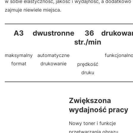
w sobie elastyczność, jakość i wydajność, a dodatkowo
zajmuje niewiele miejsca.
A3
dwustronne
36
drukowa
str./min
maksymalny
automatyczne
funkcjonaln
format
drukowanie
prędkość
druku
Zwiększona
wydajność pracy
Nowy toner i funkcje
przetwarzania obrazu