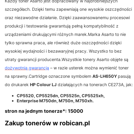
Każdy toner Asarto jest dopracowany w najdrobniejszych
szczegółach. Dzięki temu zapewniają one wysokie oszczędności
oraz niezawodne działanie. Dzięki zaawansowanemu procesowi
produkcji i testowania gwarantują pełną kompatybilność z
urządzeniami drukującymi różnych marek.Marka Asarto to nie
tylko sprawna praca, ale również duże oszczędności dzięki
wysokiej wydajności i bezawaryjnej pracy. Wszystko to bez
utraty gwarancji producenta.Wszystkie tonery Asarto objęte są
dożywotnią gwarancją
– w razie usterek można wymienić toner
na sprawny.Cartridge oznaczone symbolem
AS-LH650Y
pasują
do drukarek
HP Colour LJ
działających na tonerach CE273A, jak:
CP5520, CP5525dn, CP5525n, CP5525xh,
Enterprise M750dn, M750n, M750xh.
stron na jednym tonerze*: 15000
Zakup tonerów w robican.pl