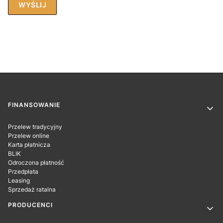
WYŚLIJ
Linki w stopce
FINANSOWANIE
Przelew tradycyjny
Przelew online
Karta płatnicza
BLIK
Odroczona płatność
Przedpłata
Leasing
Sprzedaż ratalna
PRODUCENCI