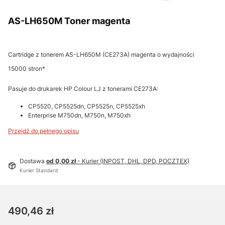
AS-LH650M Toner magenta
Cartridge z tonerem AS-LH650M (CE273A) magenta o wydajności
15000 stron*
Pasuje do drukarek HP Colour LJ z tonerami CE273A:
CP5520, CP5525dn, CP5525n, CP5525xh
Enterprise M750dn, M750n, M750xh
Przejdź do pełnego opisu
Dostawa
od 0,00 zł
- Kurier (INPOST, DHL, DPD, POCZTEX)
Kurier Standard
Cena
490,46 zł