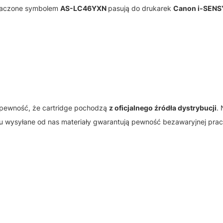
znaczone symbolem
AS-LC46YXN
pasują do drukarek
Canon i-SENS
pewność, że cartridge pochodzą
z oficjalnego źródła dystrybucji
.
mu wysyłane od nas materiały gwarantują pewność bezawaryjnej prac