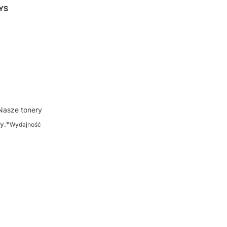
YS
 Nasze tonery
y.*
Wydajność