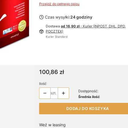
Przejdź do pełnego opisu
Czas wysyłki:
24 godziny
Dostawa
od 16,90 zł
- Kurier (INPOST, DHL, DPD,
POCZTEX)
Kurier Standard
Cena
100,86 zł
Ilość
Dostępność:
szt.
Średnia ilość
DODAJ DO KOSZYKA
Weź w leasing