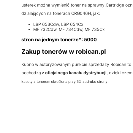
usterek można wymienić toner na sprawny.Cartridge o
działających na tonerach CRG046H, jak:
LBP 653Cdw, LBP 654Cx
MF 732Cdw, MF 734Cdw, MF 735Cx
stron na jednym tonerze*: 5000
Zakup tonerów w robican.pl
Kupno w autoryzowanym punkcie sprzedaży Robican to 
pochodzą
z oficjalnego kanału dystrybucji
, dzięki cze
kasety z tonerem określona przy 5% zadruku strony.