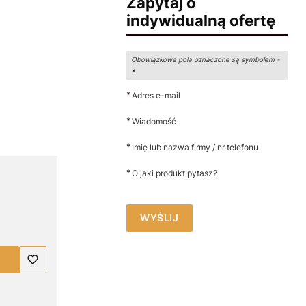
Zapytaj o
indywidualną ofertę
Obowiązkowe pola oznaczone są symbolem -
*
*
Adres e-mail
*
Wiadomość
*
Imię lub nazwa firmy / nr telefonu
*
O jaki produkt pytasz?
WYŚLIJ