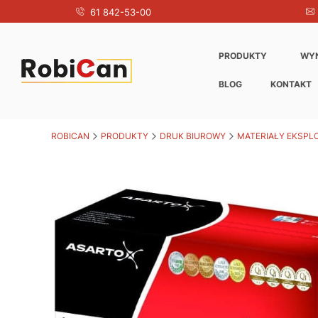
61 842-53-00
PRODUKTY
WY
BLOG
KONTAKT
ROBICAN
PRODUKTY
DRUK BIUROWY
MATERIAŁY EKSPL