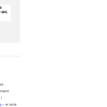
raz
eniami
 i
ą
– w razie