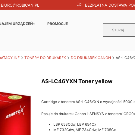
BIURO@ROBICAN.PL
BEZPŁATNA DOSTAWA POW
NAJEM URZĄDZEŃ
PROMOCJE
OATACYJNE
TONERY DO DRUKAREK
DO DRUKAREK CANON
AS-LC46YX
AS-LC46YXN Toner yellow
Cartridge z tonerem AS-LC46YXN o wydajności 5000 s
Pasuje do drukarek Canon i-SENSYS z tonerami CRG0
LBP 653Cdw, LBP 654Cx
MF 732Cdw, MF 734Cdw, MF 735Cx