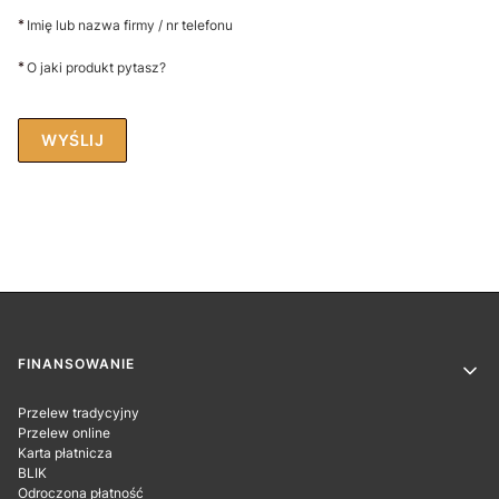
*
Imię lub nazwa firmy / nr telefonu
*
O jaki produkt pytasz?
WYŚLIJ
Linki w stopce
FINANSOWANIE
Przelew tradycyjny
Przelew online
Karta płatnicza
BLIK
Odroczona płatność