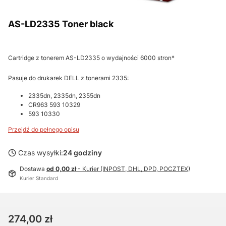
AS-LD2335 Toner black
Cartridge z tonerem AS-LD2335 o wydajności 6000 stron*
Pasuje do drukarek DELL z tonerami 2335:
2335dn, 2335dn, 2355dn
CR963 593 10329
593 10330
Przejdź do pełnego opisu
Czas wysyłki:
24 godziny
Dostawa
od 0,00 zł
- Kurier (INPOST, DHL, DPD, POCZTEX)
Kurier Standard
Cena
274,00 zł