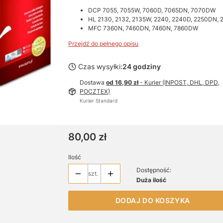
DCP 7055, 7055W, 7060D, 7065DN, 7070DW
HL 2130, 2132, 2135W, 2240, 2240D, 2250DN,
MFC 7360N, 7460DN, 7460N, 7860DW
Przejdź do pełnego opisu
Czas wysyłki:
24 godziny
Dostawa
od 16,90 zł
- Kurier (INPOST, DHL, DPD,
POCZTEX)
Kurier Standard
Cena
80,00 zł
Ilość
Dostępność:
szt.
Duża ilość
DODAJ DO KOSZYKA