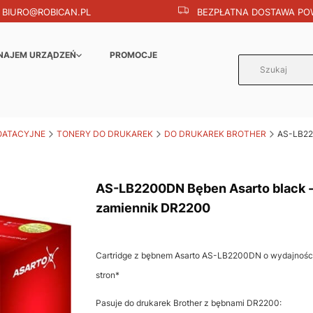
BIURO@ROBICAN.PL
BEZPŁATNA DOSTAWA POW
NAJEM URZĄDZEŃ
PROMOCJE
OATACYJNE
TONERY DO DRUKAREK
DO DRUKAREK BROTHER
AS-LB22
AS-LB2200DN Bęben Asarto black 
zamiennik DR2200
Cartridge z bębnem Asarto AS-LB2200DN o wydajnośc
stron*
Pasuje do drukarek Brother z bębnami DR2200: