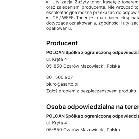
Utylizacja: Zużyty toner, kasetę z tonere
oraz zaleceniami producenta. Nie wrzucać to
eksploatacyjne można przekazać do odpowiedn
CE / WEEE: Toner jest materiałem eksplo
dotyczące oznakowania, zgodności i utylizac
opakowaniu.
Producent
POLCAN Spółka z ograniczoną odpowiedzial
ul. Kręta 4
05-850 Ożarów Mazowiecki, Polska
801 500 907
biuro@asarto.pl
Zgłoś problem z bezpieczeństwem produktu
Osoba odpowiedzialna na tere
POLCAN Spółka z ograniczoną odpowiedzial
ul. Kręta 4
05-850 Ożarów Mazowiecki, Polska