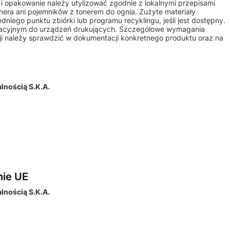
m i opakowanie należy utylizować zgodnie z lokalnymi przepisami
nera ani pojemników z tonerem do ognia. Zużyte materiały
iego punktu zbiórki lub programu recyklingu, jeśli jest dostępny.
atacyjnym do urządzeń drukujących. Szczegółowe wymagania
ji należy sprawdzić w dokumentacji konkretnego produktu oraz na
nością S.K.A.
nie UE
nością S.K.A.