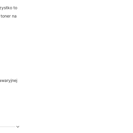
zystko to
 toner na
awaryjnej