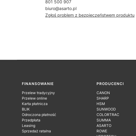
801 500 907
biuro@asarto.pl
Zgłoś problem z bezpieczeństwem produktu
Linki w stopce
FINANSOWANIE
PRODUCENCI
Przelew tradycyjny
CANON
Przelew online
SHARP
Karta płatnicza
HSM
BLIK
SUNWOOD
Odroczona płatność
COLORTRAC
Przedpłata
SUMMA
Leasing
ASARTO
Sprzedaż ratalna
ROWE