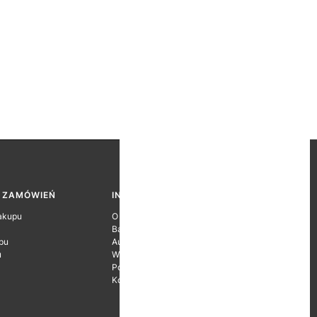
A ZAMÓWIEŃ
INFORMACJE O FIRMIE
akupu
O firmie
Baza wiedzy
pu
Autoryzacje Producentów
u
Wyróżnienia
Polityka prywatności
Kontakt