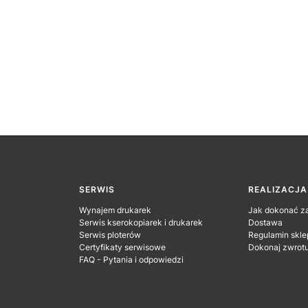
SERWIS
REALIZACJ
Wynajem drukarek
Jak dokonać z
Serwis kserokopiarek i drukarek
Dostawa
Serwis ploterów
Regulamin skle
Certyfikaty serwisowe
Dokonaj zwrot
FAQ - Pytania i odpowiedzi