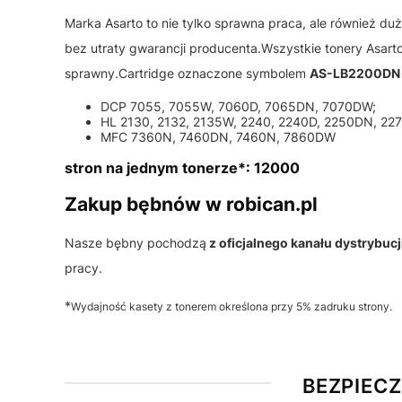
Marka Asarto to nie tylko sprawna praca, ale również du
bez utraty gwarancji producenta.Wszystkie tonery Asart
sprawny.Cartridge oznaczone symbolem
AS-LB2200D
DCP 7055, 7055W, 7060D, 7065DN, 7070DW;
HL 2130, 2132, 2135W, 2240, 2240D, 2250DN, 22
MFC 7360N, 7460DN, 7460N, 7860DW
stron na jednym tonerze*: 12000
Zakup bębnów w robican.pl
Nasze bębny pochodzą
z oficjalnego kanału dystrybucj
pracy.
*
Wydajność kasety z tonerem określona przy 5% zadruku strony.
BEZPIEC