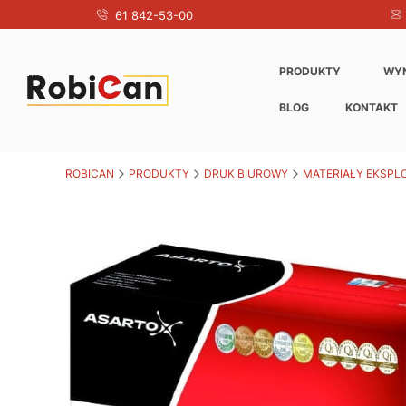
61 842-53-00
PRODUKTY
WY
BLOG
KONTAKT
ROBICAN
PRODUKTY
DRUK BIUROWY
MATERIAŁY EKSPL