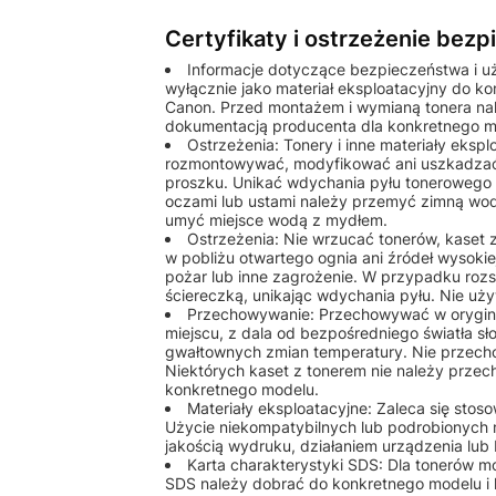
Certyfikaty i ostrzeżenie bez
Informacje dotyczące bezpieczeństwa i u
wyłącznie jako materiał eksploatacyjny do k
Canon. Przed montażem i wymianą tonera nale
dokumentacją producenta dla konkretnego m
Ostrzeżenia: Tonery i inne materiały eks
rozmontowywać, modyfikować ani uszkadzać
proszku. Unikać wdychania pyłu tonerowego o
oczami lub ustami należy przemyć zimną wod
umyć miejsce wodą z mydłem.
Ostrzeżenia: Nie wrzucać tonerów, kaset
w pobliżu otwartego ognia ani źródeł wysok
pożar lub inne zagrożenie. W przypadku rozs
ściereczką, unikając wdychania pyłu. Nie u
Przechowywanie: Przechowywać w orygin
miejscu, z dala od bezpośredniego światła sł
gwałtownych zmian temperatury. Nie przech
Niektórych kaset z tonerem nie należy przec
konkretnego modelu.
Materiały eksploatacyjne: Zaleca się st
Użycie niekompatybilnych lub podrobionych
jakością wydruku, działaniem urządzenia lu
Karta charakterystyki SDS: Dla tonerów 
SDS należy dobrać do konkretnego modelu i 