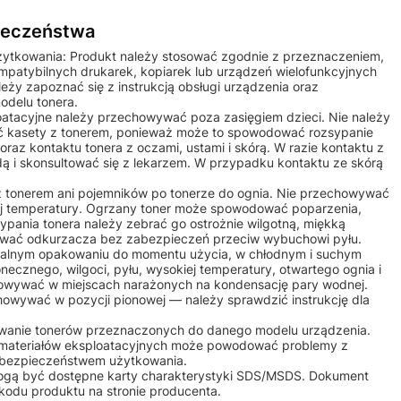
pieczeństwa
żytkowania: Produkt należy stosować zgodnie z przeznaczeniem,
ompatybilnych drukarek, kopiarek lub urządzeń wielofunkcyjnych
ży zapoznać się z instrukcją obsługi urządzenia oraz
odelu tonera.
ploatacyjne należy przechowywać poza zasięgiem dzieci. Nie należy
 kasety z tonerem, ponieważ może to spowodować rozsypanie
raz kontaktu tonera z oczami, ustami i skórą. W razie kontaktu z
ą i skonsultować się z lekarzem. W przypadku kontaktu ze skórą
 z tonerem ani pojemników po tonerze do ognia. Nie przechowywać
iej temperatury. Ogrzany toner może spowodować poparzenia,
ypania tonera należy zebrać go ostrożnie wilgotną, miękką
żywać odkurzacza bez zabezpieczeń przeciw wybuchowi pyłu.
alnym opakowaniu do momentu użycia, w chłodnym i suchym
onecznego, wilgoci, pyłu, wysokiej temperatury, otwartego ognia i
owywać w miejscach narażonych na kondensację pary wodnej.
howywać w pozycji pionowej — należy sprawdzić instrukcję dla
osowanie tonerów przeznaczonych do danego modelu urządzenia.
 materiałów eksploatacyjnych może powodować problemy z
b bezpieczeństwem użytkowania.
mogą być dostępne karty charakterystyki SDS/MSDS. Dokument
kodu produktu na stronie producenta.