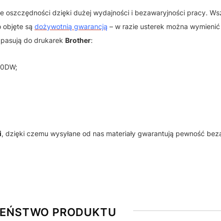
że oszczędności dzięki dużej wydajności i bezawaryjności pracy. Ws
o objęte są
dożywotnią gwarancją
– w razie usterek można wymienić
N
pasują do drukarek
Brother
:
70DW;
i
, dzięki czemu wysyłane od nas materiały gwarantują pewność bez
ZEŃSTWO PRODUKTU