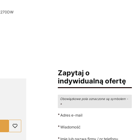
 2270DW
Zapytaj o
indywidualną ofertę
Obowiązkowe pola oznaczone są symbolem -
*
*
Adres e-mail
*
Wiadomość
*
Imię lub nazwa firmy / nr telefonu