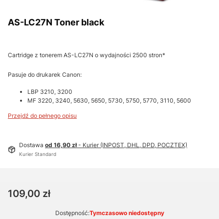
AS-LC27N Toner black
Cartridge z tonerem AS-LC27N o wydajności 2500 stron*
Pasuje do drukarek Canon:
LBP 3210, 3200
MF 3220, 3240, 5630, 5650, 5730, 5750, 5770, 3110, 5600
Przejdź do pełnego opisu
Dostawa
od 16,90 zł
- Kurier (INPOST, DHL, DPD, POCZTEX)
Kurier Standard
Cena
109,00 zł
Dostępność:
Tymczasowo niedostępny