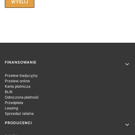
WYŚLIJ
Linki w stopce
FINANSOWANIE
Przelew tradycyjny
Przelew online
Karta płatnicza
BLIK
Odroczona płatność
Przedpłata
Leasing
Sprzedaż ratalna
PRODUCENCI