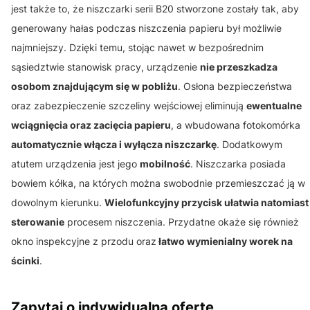
jest także to, że niszczarki serii B20 stworzone zostały tak, aby
generowany hałas podczas niszczenia papieru był możliwie
najmniejszy. Dzięki temu, stojąc nawet w bezpośrednim
sąsiedztwie stanowisk pracy, urządzenie
nie przeszkadza
osobom znajdującym się w pobliżu
. Osłona bezpieczeństwa
oraz zabezpieczenie szczeliny wejściowej eliminują
ewentualne
wciągnięcia oraz zacięcia papieru
, a wbudowana fotokomórka
automatycznie włącza i wyłącza niszczarkę
. Dodatkowym
atutem urządzenia jest jego
mobilność
. Niszczarka posiada
bowiem kółka, na których można swobodnie przemieszczać ją w
dowolnym kierunku.
Wielofunkcyjny przycisk ułatwia natomiast
sterowanie
procesem niszczenia. Przydatne okaże się również
okno inspekcyjne z przodu oraz
łatwo wymienialny worek na
ścinki
.
Zapytaj o indywidualną ofertę