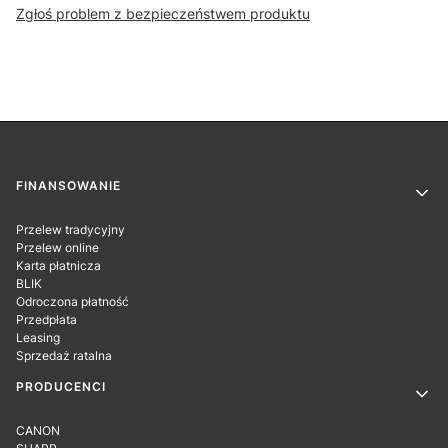
Zgłoś problem z bezpieczeństwem produktu
Linki w stopce
FINANSOWANIE
Przelew tradycyjny
Przelew online
Karta płatnicza
BLIK
Odroczona płatność
Przedpłata
Leasing
Sprzedaż ratalna
PRODUCENCI
CANON