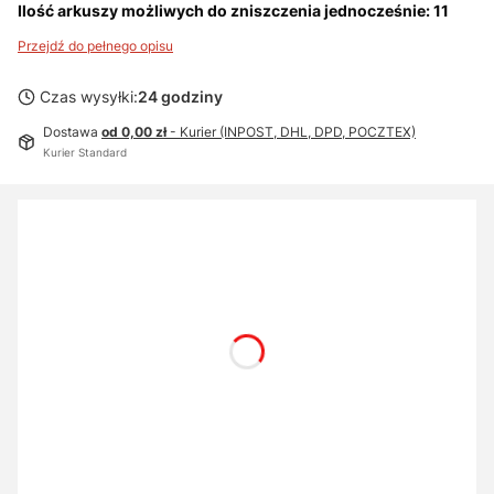
Ilość arkuszy możliwych do zniszczenia jednocześnie: 11
Przejdź do pełnego opisu
Czas wysyłki:
24 godziny
Dostawa
od 0,00 zł
- Kurier (INPOST, DHL, DPD, POCZTEX)
Kurier Standard
Wybierz wariant produktu:
Poszczególne warianty mogą różnić się ceną
PŁYN CZYSZCZĄCO-KONSERWUJĄCY
Opcjonalne
Nie wybieram
Płyn czyszcząco-konserwujący
(+46,00 zł)
WORKI PLASTIKOWE - SERIA B22
Opcjonalne
Nie wybieram
10 worków
(+37,00 zł)
100 worków
(+369,00 zł)