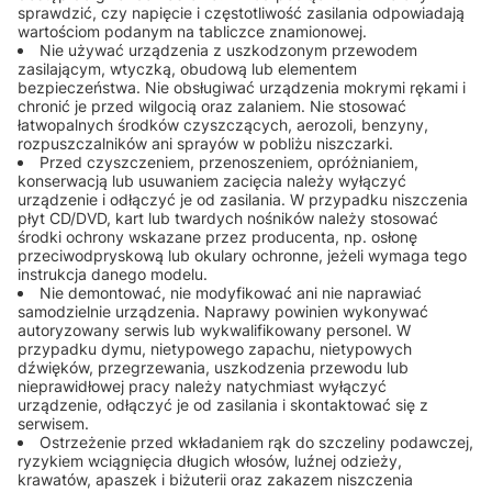
sprawdzić, czy napięcie i częstotliwość zasilania odpowiadają
wartościom podanym na tabliczce znamionowej.
Nie używać urządzenia z uszkodzonym przewodem
zasilającym, wtyczką, obudową lub elementem
bezpieczeństwa. Nie obsługiwać urządzenia mokrymi rękami i
chronić je przed wilgocią oraz zalaniem. Nie stosować
łatwopalnych środków czyszczących, aerozoli, benzyny,
rozpuszczalników ani sprayów w pobliżu niszczarki.
Przed czyszczeniem, przenoszeniem, opróżnianiem,
konserwacją lub usuwaniem zacięcia należy wyłączyć
urządzenie i odłączyć je od zasilania. W przypadku niszczenia
płyt CD/DVD, kart lub twardych nośników należy stosować
środki ochrony wskazane przez producenta, np. osłonę
przeciwodpryskową lub okulary ochronne, jeżeli wymaga tego
instrukcja danego modelu.
Nie demontować, nie modyfikować ani nie naprawiać
samodzielnie urządzenia. Naprawy powinien wykonywać
autoryzowany serwis lub wykwalifikowany personel. W
przypadku dymu, nietypowego zapachu, nietypowych
dźwięków, przegrzewania, uszkodzenia przewodu lub
nieprawidłowej pracy należy natychmiast wyłączyć
urządzenie, odłączyć je od zasilania i skontaktować się z
serwisem.
Ostrzeżenie przed wkładaniem rąk do szczeliny podawczej,
ryzykiem wciągnięcia długich włosów, luźnej odzieży,
krawatów, apaszek i biżuterii oraz zakazem niszczenia