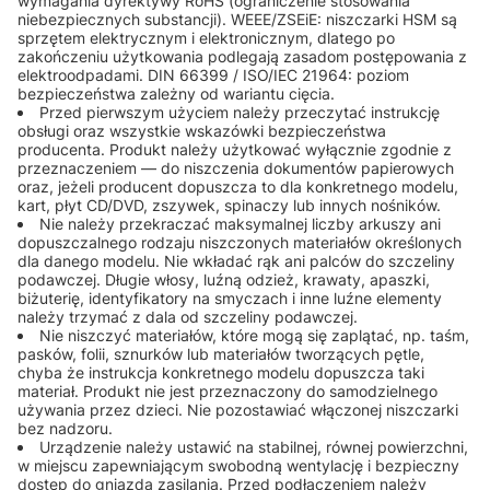
wymagania dyrektywy RoHS (ograniczenie stosowania
niebezpiecznych substancji). WEEE/ZSEiE: niszczarki HSM są
sprzętem elektrycznym i elektronicznym, dlatego po
zakończeniu użytkowania podlegają zasadom postępowania z
elektroodpadami. DIN 66399 / ISO/IEC 21964: poziom
bezpieczeństwa zależny od wariantu cięcia.
Przed pierwszym użyciem należy przeczytać instrukcję
obsługi oraz wszystkie wskazówki bezpieczeństwa
producenta. Produkt należy użytkować wyłącznie zgodnie z
przeznaczeniem — do niszczenia dokumentów papierowych
oraz, jeżeli producent dopuszcza to dla konkretnego modelu,
kart, płyt CD/DVD, zszywek, spinaczy lub innych nośników.
Nie należy przekraczać maksymalnej liczby arkuszy ani
dopuszczalnego rodzaju niszczonych materiałów określonych
dla danego modelu. Nie wkładać rąk ani palców do szczeliny
podawczej. Długie włosy, luźną odzież, krawaty, apaszki,
biżuterię, identyfikatory na smyczach i inne luźne elementy
należy trzymać z dala od szczeliny podawczej.
Nie niszczyć materiałów, które mogą się zaplątać, np. taśm,
pasków, folii, sznurków lub materiałów tworzących pętle,
chyba że instrukcja konkretnego modelu dopuszcza taki
materiał. Produkt nie jest przeznaczony do samodzielnego
używania przez dzieci. Nie pozostawiać włączonej niszczarki
bez nadzoru.
Urządzenie należy ustawić na stabilnej, równej powierzchni,
w miejscu zapewniającym swobodną wentylację i bezpieczny
dostęp do gniazda zasilania. Przed podłączeniem należy