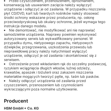
Przed czyszczeniem, przenoszeniem, opróżnianiem,
konserwacją lub usuwaniem zacięcia należy wyłączyć
urządzenie i odłączyć je od zasilania. W przypadku niszczenia
płyt CD/DVD, kart lub twardych nośników należy stosować
środki ochrony wskazane przez producenta, np. osłonę
przeciwodpryskową lub okulary ochronne, jeżeli wymaga tego
instrukcja danego modelu.
Nie demontować, nie modyfikować ani nie naprawiać
samodzielnie urządzenia. Naprawy powinien wykonywać
autoryzowany serwis lub wykwalifikowany personel. W
przypadku dymu, nietypowego zapachu, nietypowych
dźwięków, przegrzewania, uszkodzenia przewodu lub
nieprawidłowej pracy należy natychmiast wyłączyć
urządzenie, odłączyć je od zasilania i skontaktować się z
serwisem.
Ostrzeżenie przed wkładaniem rąk do szczeliny podawczej,
ryzykiem wciągnięcia długich włosów, luźnej odzieży,
krawatów, apaszek i biżuterii oraz zakazem niszczenia
materiałów mogących tworzyć pętle, np. taśm lub pasków.
Należy odłączyć urządzenia od zasilania przed
czyszczeniem, przenoszeniem lub czynnościami
wykraczającymi poza normalne użytkowanie.
Producent
HSM GmbH + Co. KG