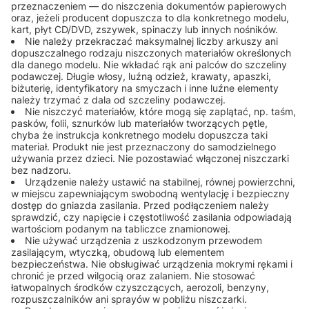
przeznaczeniem — do niszczenia dokumentów papierowych
oraz, jeżeli producent dopuszcza to dla konkretnego modelu,
kart, płyt CD/DVD, zszywek, spinaczy lub innych nośników.
Nie należy przekraczać maksymalnej liczby arkuszy ani
dopuszczalnego rodzaju niszczonych materiałów określonych
dla danego modelu. Nie wkładać rąk ani palców do szczeliny
podawczej. Długie włosy, luźną odzież, krawaty, apaszki,
biżuterię, identyfikatory na smyczach i inne luźne elementy
należy trzymać z dala od szczeliny podawczej.
Nie niszczyć materiałów, które mogą się zaplątać, np. taśm,
pasków, folii, sznurków lub materiałów tworzących pętle,
chyba że instrukcja konkretnego modelu dopuszcza taki
materiał. Produkt nie jest przeznaczony do samodzielnego
używania przez dzieci. Nie pozostawiać włączonej niszczarki
bez nadzoru.
Urządzenie należy ustawić na stabilnej, równej powierzchni,
w miejscu zapewniającym swobodną wentylację i bezpieczny
dostęp do gniazda zasilania. Przed podłączeniem należy
sprawdzić, czy napięcie i częstotliwość zasilania odpowiadają
wartościom podanym na tabliczce znamionowej.
Nie używać urządzenia z uszkodzonym przewodem
zasilającym, wtyczką, obudową lub elementem
bezpieczeństwa. Nie obsługiwać urządzenia mokrymi rękami i
chronić je przed wilgocią oraz zalaniem. Nie stosować
łatwopalnych środków czyszczących, aerozoli, benzyny,
rozpuszczalników ani sprayów w pobliżu niszczarki.