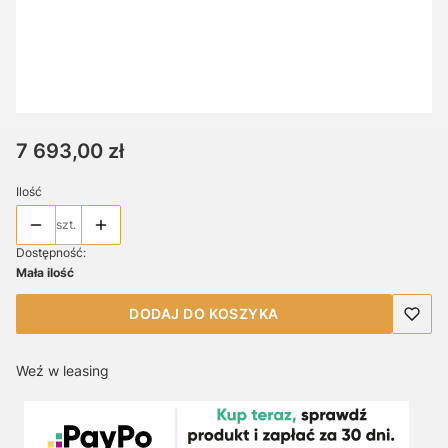
WORKI PLASTIKOWE - SERIA B26 / B32
Opcjonalne
Nie wybieram
10 worków
(+52,00 zł)
100 worków
(+460,00 zł)
Cena
7 693,00 zł
Ilość
szt.
Dostępność:
Mała ilość
DODAJ DO KOSZYKA
Weź w leasing