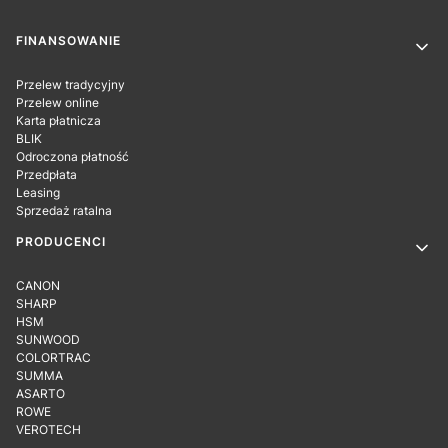
Linki w stopce
FINANSOWANIE
Przelew tradycyjny
Przelew online
Karta płatnicza
BLIK
Odroczona płatność
Przedpłata
Leasing
Sprzedaż ratalna
PRODUCENCI
CANON
SHARP
HSM
SUNWOOD
COLORTRAC
SUMMA
ASARTO
ROWE
VEROTECH