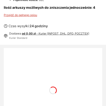
Ilość arkuszy możliwych do zniszczenia jednocześnie: 4
Przejdź do pełnego opisu
Czas wysyłki:
24 godziny
Dostawa
od 0,00 zł
- Kurier (INPOST, DHL, DPD, POCZTEX)
Kurier Standard
Wybierz wariant produktu:
Poszczególne warianty mogą różnić się ceną
SYSTEM AUTOMATYCZNEGO OLIWIENIA
Opcjonalne
Nie wybieram
Z systemem
(+1 353,00 zł)
PŁYN CZYSZCZĄCO-KONSERWUJĄCY
Opcjonalne
Nie wybieram
Płyn czyszcząco-konserwujący
(+46,00 zł)