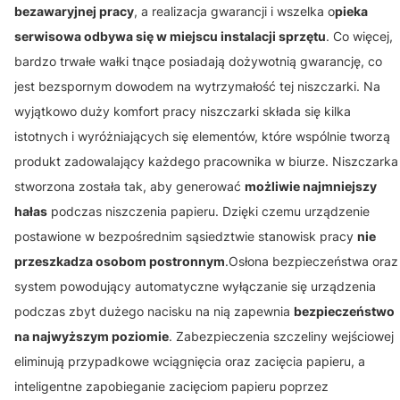
bezawaryjnej pracy
, a realizacja gwarancji i wszelka o
pieka
serwisowa odbywa się w miejscu instalacji sprzętu
. Co więcej,
bardzo trwałe wałki tnące posiadają dożywotnią gwarancję, co
jest bezspornym dowodem na wytrzymałość tej niszczarki. Na
wyjątkowo duży komfort pracy niszczarki składa się kilka
istotnych i wyróżniających się elementów, które wspólnie tworzą
produkt zadowalający każdego pracownika w biurze. Niszczarka
stworzona została tak, aby generować
możliwie najmniejszy
hałas
podczas niszczenia papieru. Dzięki czemu urządzenie
postawione w bezpośrednim sąsiedztwie stanowisk pracy
nie
przeszkadza osobom postronnym
.Osłona bezpieczeństwa oraz
system powodujący automatyczne wyłączanie się urządzenia
podczas zbyt dużego nacisku na nią zapewnia
bezpieczeństwo
na najwyższym poziomie
. Zabezpieczenia szczeliny wejściowej
eliminują przypadkowe wciągnięcia oraz zacięcia papieru, a
inteligentne zapobieganie zacięciom papieru poprzez