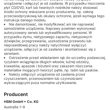
urządzenie i odłączyć je od zasilania. W przypadku niszczenia
płyt CD/DVD, kart lub twardych nośników należy stosować
środki ochrony wskazane przez producenta, np. osłonę
przeciwodpryskową lub okulary ochronne, jeżeli wymaga tego
instrukcja danego modelu.
Nie demontować, nie modyfikować ani nie naprawiać
samodzielnie urządzenia. Naprawy powinien wykonywać
autoryzowany serwis lub wykwalifikowany personel. W
przypadku dymu, nietypowego zapachu, nietypowych
dźwięków, przegrzewania, uszkodzenia przewodu lub
nieprawidłowej pracy należy natychmiast wyłączyć
urządzenie, odłączyć je od zasilania i skontaktować się z
serwisem.
Ostrzeżenie przed wkładaniem rąk do szczeliny podawczej,
ryzykiem wciągnięcia długich włosów, luźnej odzieży,
krawatów, apaszek i biżuterii oraz zakazem niszczenia
materiałów mogących tworzyć pętle, np. taśm lub pasków.
Należy odłączyć urządzenia od zasilania przed
czyszczeniem, przenoszeniem lub czynnościami
wykraczającymi poza normalne użytkowanie.
Producent
HSM GmbH + Co. KG
Austraße 1–9