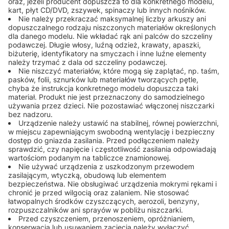
oraz, jeżeli producent dopuszcza to dla konkretnego modelu,
kart, płyt CD/DVD, zszywek, spinaczy lub innych nośników.
Nie należy przekraczać maksymalnej liczby arkuszy ani
dopuszczalnego rodzaju niszczonych materiałów określonych
dla danego modelu. Nie wkładać rąk ani palców do szczeliny
podawczej. Długie włosy, luźną odzież, krawaty, apaszki,
biżuterię, identyfikatory na smyczach i inne luźne elementy
należy trzymać z dala od szczeliny podawczej.
Nie niszczyć materiałów, które mogą się zaplątać, np. taśm,
pasków, folii, sznurków lub materiałów tworzących pętle,
chyba że instrukcja konkretnego modelu dopuszcza taki
materiał. Produkt nie jest przeznaczony do samodzielnego
używania przez dzieci. Nie pozostawiać włączonej niszczarki
bez nadzoru.
Urządzenie należy ustawić na stabilnej, równej powierzchni,
w miejscu zapewniającym swobodną wentylację i bezpieczny
dostęp do gniazda zasilania. Przed podłączeniem należy
sprawdzić, czy napięcie i częstotliwość zasilania odpowiadają
wartościom podanym na tabliczce znamionowej.
Nie używać urządzenia z uszkodzonym przewodem
zasilającym, wtyczką, obudową lub elementem
bezpieczeństwa. Nie obsługiwać urządzenia mokrymi rękami i
chronić je przed wilgocią oraz zalaniem. Nie stosować
łatwopalnych środków czyszczących, aerozoli, benzyny,
rozpuszczalników ani sprayów w pobliżu niszczarki.
Przed czyszczeniem, przenoszeniem, opróżnianiem,
konserwacją lub usuwaniem zacięcia należy wyłączyć