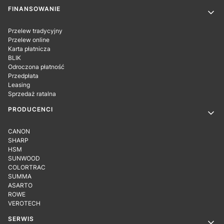
Linki w stopce
FINANSOWANIE
Przelew tradycyjny
Przelew online
Karta płatnicza
BLIK
Odroczona płatność
Przedpłata
Leasing
Sprzedaż ratalna
PRODUCENCI
CANON
SHARP
HSM
SUNWOOD
COLORTRAC
SUMMA
ASARTO
ROWE
VEROTECH
SERWIS