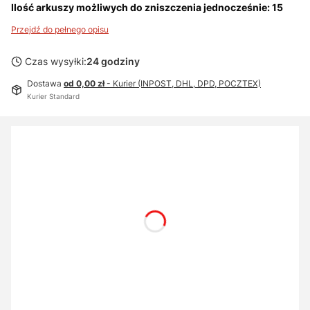
Ilość arkuszy możliwych do zniszczenia jednocześnie: 15
Przejdź do pełnego opisu
Czas wysyłki:
24 godziny
Dostawa
od 0,00 zł
- Kurier (INPOST, DHL, DPD, POCZTEX)
Kurier Standard
Wybierz wariant produktu:
Poszczególne warianty mogą różnić się ceną
PŁYN CZYSZCZĄCO-KONSERWUJĄCY
Opcjonalne
Nie wybieram
Z płynem czyszcząco-konserwującym
(+46,00 zł)
WORKI PLASTIKOWE - SERIA P36i / P40i
Opcjonalne
Nie wybieram
10 worków
(+95,00 zł)
100 worków
(+775,00 zł)