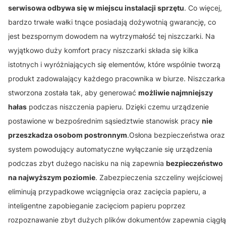
serwisowa odbywa się w miejscu instalacji sprzętu
. Co więcej,
bardzo trwałe wałki tnące posiadają dożywotnią gwarancję, co
jest bezspornym dowodem na wytrzymałość tej niszczarki. Na
wyjątkowo duży komfort pracy niszczarki składa się kilka
istotnych i wyróżniających się elementów, które wspólnie tworzą
produkt zadowalający każdego pracownika w biurze. Niszczarka
stworzona została tak, aby generować
możliwie najmniejszy
hałas
podczas niszczenia papieru. Dzięki czemu urządzenie
postawione w bezpośrednim sąsiedztwie stanowisk pracy
nie
przeszkadza osobom postronnym
.Osłona bezpieczeństwa oraz
system powodujący automatyczne wyłączanie się urządzenia
podczas zbyt dużego nacisku na nią zapewnia
bezpieczeństwo
na najwyższym poziomie
. Zabezpieczenia szczeliny wejściowej
eliminują przypadkowe wciągnięcia oraz zacięcia papieru, a
inteligentne zapobieganie zacięciom papieru poprzez
rozpoznawanie zbyt dużych plików dokumentów zapewnia ciągłą