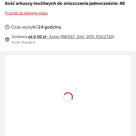
Ilość arkuszy możliwych do zniszczenia jednocześnie: 46
Przejdź do pełnego opisu
Czas wysyłki:
24 godziny
Dostawa
od 0,00 zł
- Kurier (INPOST, DHL, DPD, POCZTEX)
Kurier Standard
Wybierz wariant produktu:
Poszczególne warianty mogą różnić się ceną
PŁYN CZYSZCZĄCO-KONSERWUJĄCY
Opcjonalne
Nie wybieram
Z płynem czyszcząco-konserwującym
(+46,00 zł)
WORKI PLASTIKOWE - SERIA P36i / P40i
Opcjonalne
Nie wybieram
10 worków
(+95,00 zł)
100 worków
(+775,00 zł)