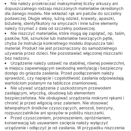
Nie należy przekraczać maksymalnej liczby arkuszy ani
dopuszczalnego rodzaju niszczonych materiałów określonych
dla danego modelu. Nie wkładać rąk ani palców do szczeliny
podawczej. Długie włosy, luźną odzież, krawaty, apaszki,
biżuterię, identyfikatory na smyczach i inne luźne elementy
należy trzymać z dala od szczeliny podawczej.
Nie niszczyć materiałów, które mogą się zaplątać, np. taśm,
pasków, folii, sznurków lub materiałów tworzących pętle,
chyba że instrukcja konkretnego modelu dopuszcza taki
materiał. Produkt nie jest przeznaczony do samodzielnego
używania przez dzieci. Nie pozostawiać włączonej niszczarki
bez nadzoru.
Urządzenie należy ustawić na stabilnej, równej powierzchni,
w miejscu zapewniającym swobodną wentylację i bezpieczny
dostęp do gniazda zasilania. Przed podłączeniem należy
sprawdzić, czy napięcie i częstotliwość zasilania odpowiadają
wartościom podanym na tabliczce znamionowej.
Nie używać urządzenia z uszkodzonym przewodem
zasilającym, wtyczką, obudową lub elementem
bezpieczeństwa. Nie obsługiwać urządzenia mokrymi rękami i
chronić je przed wilgocią oraz zalaniem. Nie stosować
łatwopalnych środków czyszczących, aerozoli, benzyny,
rozpuszczalników ani sprayów w pobliżu niszczarki.
Przed czyszczeniem, przenoszeniem, opróżnianiem,
konserwacją lub usuwaniem zacięcia należy wyłączyć
urządzenie i odłączyć je od zasilania. W przypadku niszczenia