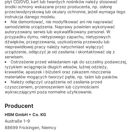
płyt CD/DVD, kart lub twardych nośników należy stosować
środki ochrony wskazane przez producenta, np. osłonę
przeciwodpryskową lub okulary ochronne, jeżeli wymaga tego
instrukcja danego modelu.
Nie demontować, nie modyfikować ani nie naprawiać
samodzielnie urządzenia. Naprawy powinien wykonywać
autoryzowany serwis lub wykwalifikowany personel. W
przypadku dymu, nietypowego zapachu, nietypowych
dźwięków, przegrzewania, uszkodzenia przewodu lub
nieprawidłowej pracy należy natychmiast wyłączyć
urządzenie, odłączyć je od zasilania i skontaktować się z
serwisem.
Ostrzeżenie przed wkładaniem rąk do szczeliny podawczej,
ryzykiem wciągnięcia długich włosów, luźnej odzieży,
krawatów, apaszek i biżuterii oraz zakazem niszczenia
materiałów mogących tworzyć pętle, np. taśm lub pasków.
Należy odłączyć urządzenia od zasilania przed
czyszczeniem, przenoszeniem lub czynnościami
wykraczającymi poza normalne użytkowanie.
Producent
HSM GmbH + Co. KG
Austraße 1–9
88699 Frickingen, Niemcy