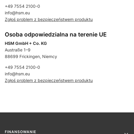
+49 7554 2100-0
info@hsm.eu
Zgłoś problem z bezpieczeństwem produktu
Osoba odpowiedzialna na terenie UE
HSM GmbH + Co. KG
Austraße 1–9
88699 Frickingen, Niemcy
+49 7554 2100-0
info@hsm.eu
Zgłoś problem z bezpieczeństwem produktu
Linki w stopce
FINANSOWANIE